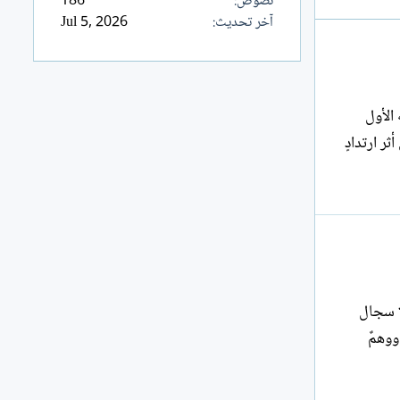
نصوص
186
آخر تحديث
Jul 5, 2026
الأول
ثر ارتدادٍ
دورك ضد الهُواةْ ولا حيث إلا سجال
ووهمٌ