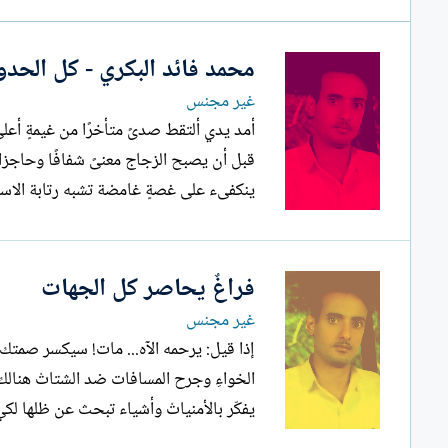
محمد فائد البكري - كل الحدود
غير مجنس
أمد يدي ألتقط صدىً متأخرًا من غيمةٍ أعل
قبل أن يصبح الزجاج معنىً شفافًا وحاجزا بين
ينكفىء على غصةٍ غامضة تشبه رتابة الاس
فراغٌ يحاصر كل الجهات
غير مجنس
الخواءِ وجرح المسافات ضد الشتاتْ هنالك
يفكّر بالأمنياتْ وأشياء تبحث عن ظلها لكي 