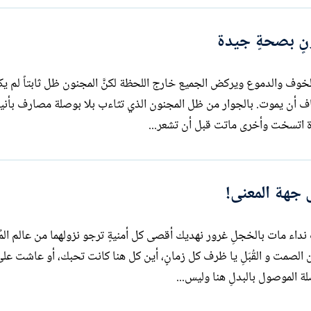
نٍ بصحةٍ جيدة
خوف والدموع ويركض الجميع خارج اللحظة لكنَّ المجنون ظل ثابتاً لم ي
س لديه معنى يخاف أن يموت. بالجوار من ظل المجنون الذي تثاءب بلا بوصلة مصارف بأني
رة اتسخت وأخرى ماتت قبل أن تشعر...
 جهة المعنى!
اء مات بالخجلِ غرور نهديك أقصى كل أمنيةٍ ترجو نزولهما من عالم المُث
 الصمت و القُبَلِ يا ظرف كل زمانٍ، أين كل هنا كانت تحبك، أو عاشت على
 الموصول بالبدلِ هنا وليس...