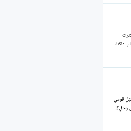
كترث
ابٍ داكنة
ِلِ قومي
 وجلِ؟!