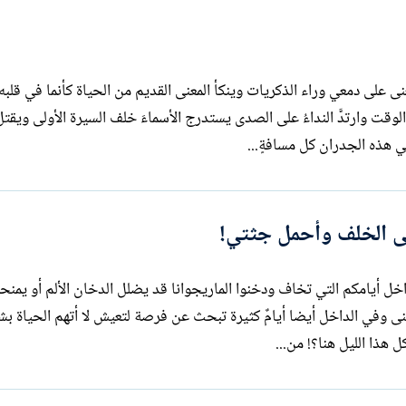
نى على دمعي وراء الذكريات وينكأ المعنى القديم من الحياة كأنما في قلبه 
وقت وارتدَّ النداءُ على الصدى يستدرج الأسماءَ خلف السيرة الأولى ويقتل
في هذه الجدران كل مسافةٍ...
إلى الخلف وأحمل جثتي!
اخل أيامكم التي تخاف ودخنوا الماريجوانا قد يضلل الدخان الألم أو يمنح
 لها معنى وفي الداخل أيضا أيامٌ كثيرة تبحث عن فرصة لتعيش لا أتهم الحياة ب
ل هذا الليل هنا؟! من...