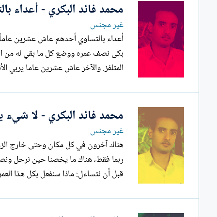
محمد فائد البكري - أعداء بال
غير مجنس
أعداء بالتساوي أحدهم عاش عشرين عاماً خ
بكى نصف عمره ووضع كل ما بقي له من الفرا
المتلفز. والآخر عاش عشرين عاما يربي الأن
محمد فائد البكري - لا شيء ي
غير مجنس
هناك آخرون في كل مكان وحتى خارج الزم
ربما فقط، هناك ما يخصنا حين نرحل ونصير
قبل أن نتساءل: ماذا سنفعل بكل هذا العم