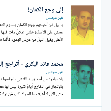
إلى وجع الكمان!
غير مجنس
يا ليل مَن أحببتهم وجع الكمْان يساوم المع
يعيش على الأسفْ! خلفي ظلالٌ مات فيها ال
الأعلى يقيل الليلَ من عرش الهدوء كأنَّما 
محمد فائد البكري - أتراجع 
غير مجنس
بلا مبادرة من أحد يولد اللاشيء اجلسوا د
بالإنجاز في الخارج أيامٌ كثيرة ليس
حتى الآن لا أعرف ما الحياة لكن، مَنْ ترك ك