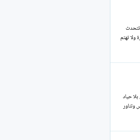
 تتحدث
 ولا تهتم
 مع الله شخيرٌ ذكوري يركض بلا حياد
ناك جثةٌ تطارد الكوابيس وتناور