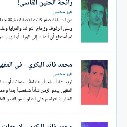
رائحة الحنين القاسي!
غير مجنس
وعلى الرفوف وزجاج النوافذ والمرايا وعلب 
لم أستطع أن ألتفت إلى الوراء أو الهرب من صراخ
محمد فائد البكري - في المقه
غير مجنس
نريد شاياً ساخناً وعاطفةً سينمائية أو مت
المقهى يبدو الزمن شأناً شخصياً جدا وحدك
الشفوية تتزاحم على الطاولة مواقف واقفة و