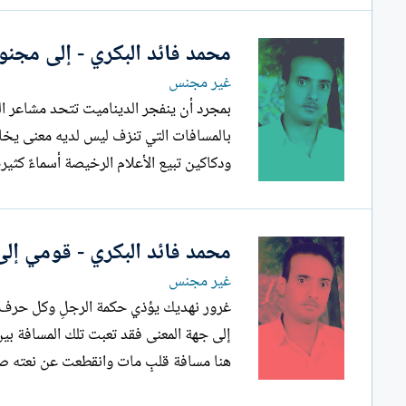
محمد فائد البكري - إلى مجنو
غير مجنس
بمجرد أن ينفجر الديناميت تتحد مشاعر ال
بالمسافات التي تنزف لي
ودكاكين تبيع الأعلام الرخيصة أسماءٌ كثي
محمد فائد البكري - قومي إلى
غير مجنس
غرور نهديك يؤذي حكمة الرجلِ وكل حرف ند
إلى جهة المعنى فقد تعبت تلك المسافة بين
هنا مسافة قلبٍ مات وانقطعت عن نعته صلة