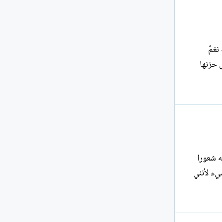
نغمٌ
 حزنها
ه شعورا
شيء لأنني