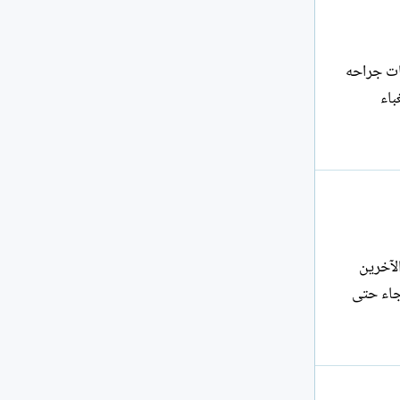
ات جراحه
باء
لآخرين
جاء حتى