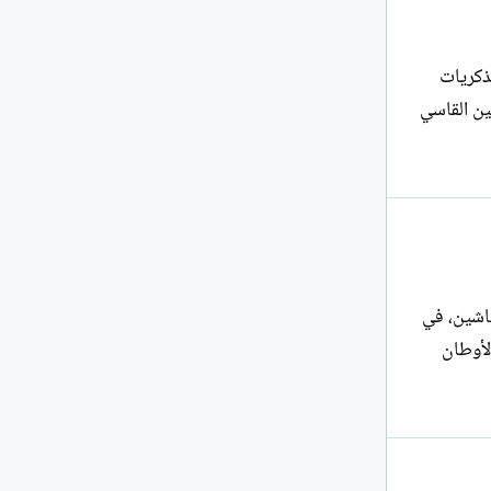
تر الذكريات
ين القاسي
ياشين، في
لأوطان