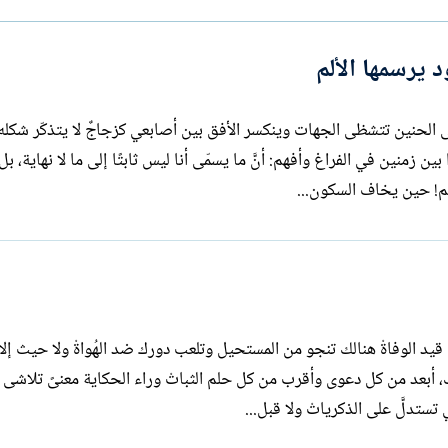
ل
ا
إ
ت
ن
ب
 يرسمها الألم
ش
ا
ء
ى الحنين تتشظى الجهات وينكسر الأفق بين أصابعي كزجاجٌ لا يتذكّر شكله 
 زمنين في الفراغ وأفهم: أنَّ ما يسمّى أنا ليس ثابتًا إلى ما لا نهاية، بل أ
م! حين يخاف السكون...
إذا قيل: يرحمه الآه... مات! سيكسر صمتك قيد الوفاةْ هنالك تنجو من المستحيل وتلعب 
، أبعد من كل دعوى وأقرب من كل حلم الثباتْ وراء الحكاية معنىً تلاشى 
تستدلَّ على الذكرياتْ ولا قبل...