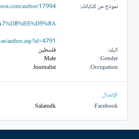
نموذج من كتاباتك
post.com/author/17994
%A7%D8%B5%D9%8A_
.se/author.asp?id=4791
البلد
فلسطين
Male
Gender
Journalist
Occupation
الإتصال
Salamdk
Facebook