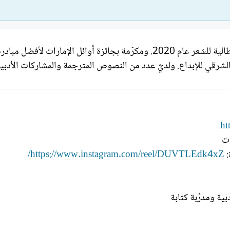
صدر لي 20 إصدارًا أدبيًّا متنوّعًا. فائزة بجائزة توليولا الإيطالية للشعر عام 2020
شرقي للإبداع. ولديّ عدد من النصوص المترجمة والمشاركات الأدبية
ht
ات
:
https://www.instagram.com/reel/DUVTLEdk4xZ/
ة ومدرِّبة كتابة