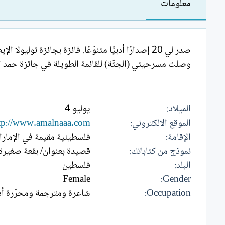
معلومات
وصلت مسرحيتي (الجثّة) للقائمة الطويلة في جائزة حمد ال
الميلاد
يوليو 4
الموقع الالكتروني
tp://www.amalnaaa.com
الإقامة
فلسطينية مقيمة في الإمار
نموذج من كتاباتك
قصيدة بعنوان/ بقعة صغيرة
البلد
فلسطين
Female
Gender
Occupation
شاعرة ومترجمة ومحرّرة أدبي