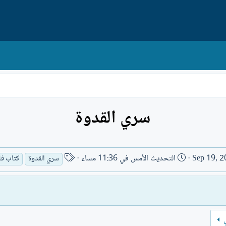
سري القدوة
ا
Sep 19, 2
التحديث
الأمس في 11:36 مساء
سري القدوة
كتاب ف
س
م
ا
ل
ك
ي