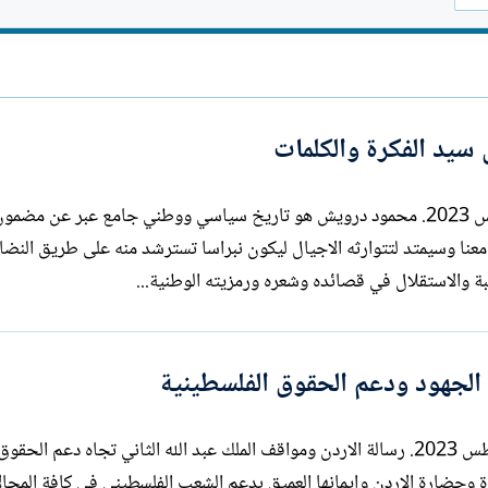
ا
ت
ب
سيد الفكرة والكلمات
بقلم : سري القدوة السبت 12 آب / أغسطس 2023. محمود درويش هو تاريخ سياسي ووطني جامع عبر عن
عنا وسيمتد لتتوارثه الاجيال ليكون نبراسا تسترشد منه على طريق النضا
 والاستقلال في قصائده وشعره ورمزيته الوطنية...
 الجهود ودعم الحقوق الفلسطينية
بقلم : سري القدوة الخميس 10 آب / أغسطس 2023. رسالة الاردن ومواقف الملك عبد الله الثاني تجاه دعم ا
 وحضارة الاردن وإيمانها العميق بدعم الشعب الفلسطيني في كافة المجا