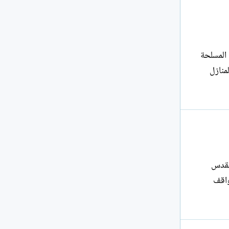
طانية المسلحة
منازل
نة القدس
واقف