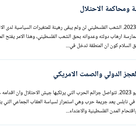
ة ومحاكمة الاحتلال
بقلم: سري القدوة السبت 29 تموز / يوليو 2023. الشعب الفلسطيني لن ولم يبقى رهينة للمتغيرات السياسية لدى
مارسة ارهاب دولته وعدوانه بحق الشعب الفلسطيني، وهذا الامر يفتح ال
ق السلام كون ان المنطقة تدخل في...
لعجز الدولي والصمت الامريكي
بقلم : سري القدوة الخميس 27 تموز / يوليو 2023. تتواصل جرائم الحرب التي يرتكبها جيش الاحتلال وان اقدام
 في نابلس يعد جريمة حرب وهي استمرار لسياسة العقاب الجماعي التي ي