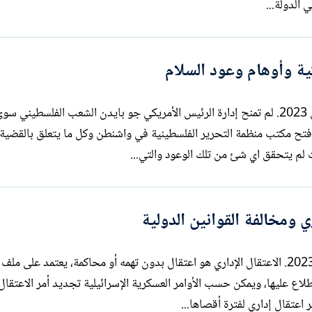
كية وأوهام وعود السلام
بقلم : سري القدوة الاثنين 7 آب / أغسطس 2023. لم تمنح إدارة الرئيس الأمريكي جو بايدن الشعب الفلسطين
وفتح مكتب منظمة التحرير الفلسطينية في واشنطن وكل ما يتعلق بالقضية
ئ من تلك الوعود والتي...
ي ومخالفة القوانين الدولية
بقلم: سري القدوة الاحد 6 آب / أغسطس 2023. الاعتقال الإداري هو اعتقال بدون تهمه أو محاكمة، يعتمد على 
طلاع عليها، ويمكن حسب الأوامر العسكرية الإسرائيلية تجديد أمر الاعتقال 
عتقال إداري لفترة أقصاها...