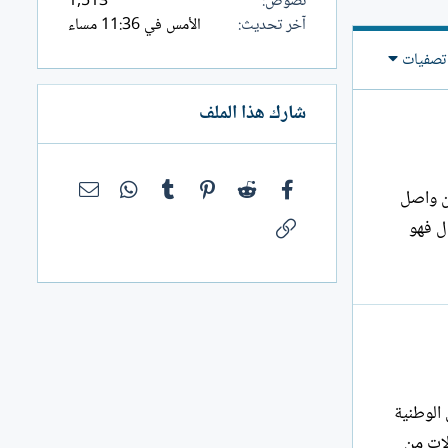
نصوص
1,513
آخر تحديث
الأمس في 11:36 مساء
تصفيات
شارك هذا الملف
فيسبوك
Reddit
Pinterest
Tumblr
WhatsApp
البريد الإلك
 مضمون واصل
الرابط
ل فهو
لحقوق الوطنية
لات من