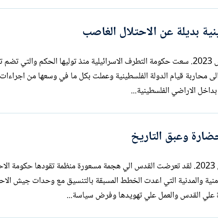
نية بديلة عن الاحتلال الغاصب
بقلم : سري القدوة الاربعاء 2 آب / أغسطس 2023. سعت حكومة التطرف الاسرائيلية منذ توليها الحكم والتي ت
و الى محاربة قيام الدولة الفلسطينية وعملت بكل ما في وسعها من اجراءا
 بداخل الاراضي الفلسطينية...
ضارة وعبق التاريخ
بقلم: سري القدوة الثلاثاء 1 آب / أغسطس 2023. لقد تعرضت القدس الي هجمة مسعورة منظمة تقودها حكومة ا
امنية والمدنية التي اعدت الخطط المسبقة بالتنسيق مع وحدات جيش الاح
 علي القدس والعمل علي تهويدها وفرض سياسة...