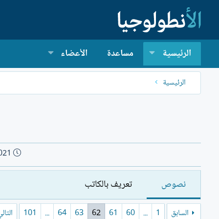
الرئيسية
مساعدة
الأعضاء
الرئيسية
ت
021
ا
ر
نصوص
تعريف بالكاتب
ي
خ
ا
السابق
1
...
60
61
62
63
64
...
101
التال