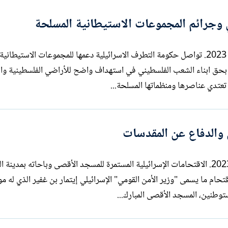
ي وجرائم المجموعات الاستيطانية المسلحة
بقلم: سري القدوة الاثنين 1 آب / أغسطس 2023. تواصل حكومة التطرف الاسرائيلية دعمها للمجموعات الاستي
ة بحق ابناء الشعب الفلسطيني في استهداف واضح للأراضي الفلسطينية وال
تعتدي عناصرها ومنظماتها المسلحة...
 والدفاع عن المقدسات
بقلم: سري القدوة الاحد 30 تموز / يوليو 2023. الاقتحامات الإسرائيلية المستمرة للمسجد الأقصى وباحاته بمدي
حام ما يسمى "وزير الأمن القومي" الإسرائيلي إيتمار بن غفير الذي له م
طنين، المسجد الأقصى المبارك...