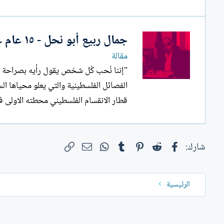
ل
إ
ن
جمال ربيع أبو نحل - ١٥ عام على الانقسام الفلسطيني ، وماذا بعد؟؟!!
ش
ا
مقالة
ء
"إننا نُحب كُل شخص يقول رأيه بصراحة ، إذ
الفصائل الفلسطينية والتي يعلو محياها الس
قطار الانقسام الفلسطيني محطته الاولى ف
فيسبوك
Reddit
Pinterest
Tumblr
WhatsApp
الرابط
البريد الإلكتروني
شارك:
الرئيسية