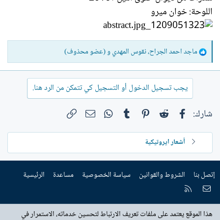
اللوحة: خوان ميرو
ا
ماجد احمد الجراح
،
نقوس المهدي
و
(عضو محذوف)
ل
ت
ف
يجب تسجيل الدخول أو التسجيل كي تتمكن من الرد هنا.
ا
ع
فيسبوك
Reddit
Pinterest
Tumblr
WhatsApp
الرابط
البريد الإلكتروني
شارك:
ل
ا
ت
أشعار ايروتيكية
:
إتصل بنا
الشروط والقوانين
سياسة الخصوصية
مساعدة
الرئيسية
إتصل بنا
RSS
هذا الموقع يعتمد على ملفات تعريف الارتباط لتحسين خدماته، الاستمرار في