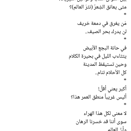
متى يعانق الشِعرُ (نثرَ العالم)؟
*
مَن يغرق في دمعة خريف
لن يدرك بحر الصيف..
*
في حانة البجع الأبيض
يتثاءب الليل في بحيرة الكلام
وحين تستيقظ المدينة
كل الأحلام تنام..
*
أكبر يعني أقلّ!
أليس غريباً منطق العمر هذا؟
*
لا معنى لكل هذا الهراء
سوى أننا قد خسرنا الرهان
وأنّ العالم