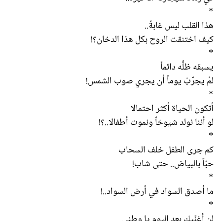
*
هذا القلب ليس غابةً..
كيف اختنقت الروح بكل هذا الدخان؟!
*
يسبقه ظلُّه دائماً
لمْ يجرّبْ يوماً أن يجري صوب الشمس!
*
أتكون الحياة أكثر احتمالا
لو أننا نولد شيوخاً ونموت أطفالا..؟!
*
كم جرى الطفل خلف السحاب
حبّاً بالبياض.. حتى شاب!
*
ما أصدق السواد في أرض السواد..!
*
لن أغنّيك بعد اليوم يا وطني