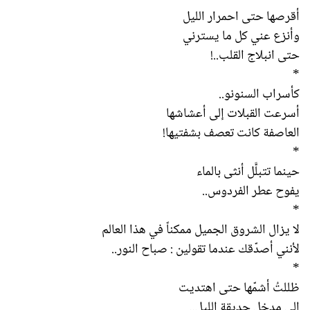
أقرصها حتى احمرار الليل
وأنزع عني كل ما يسترني
حتى انبلاج القلب..!
*
كأسراب السنونو..
أسرعت القبلات إلى أعشاشها
العاصفة كانت تعصف بشفتيها!
*
حينما تتبلَّل أنثى بالماء
يفوح عطر الفردوس..
*
لا يزال الشروق الجميل ممكناً في هذا العالم
لأنني أصدّقك عندما تقولين : صباح النور..
*
ظللتُ أشمّها حتى اهتديت
إلى مدخل حديقة الليل..