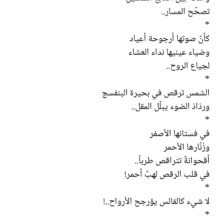
تصحّح المسار..
*
كأنّ صوتها أرجوحة أعياد
وضياء عينيها نداء العشاء
لجياع الروح..
*
الشمس ترقص في بحيرة البنفسج
ورذاذ الضوء يبلّل المقل..
*
في فستانها الأصفر
وزُنّارها الأحمر
أقحوانةٌ تتراقص طرباً..
في قلب الرقص لهبٌ أحمر!
*
لا شيء كالفالس يؤرجح الأرواح..!
*