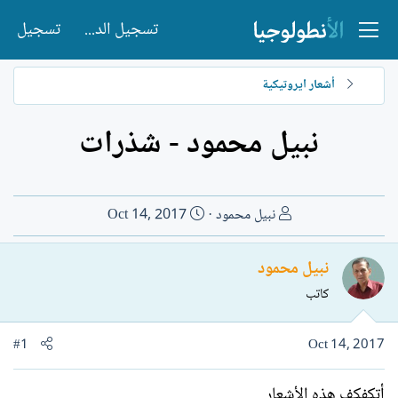
تسجيل الدخول
تسجيل
أشعار ايروتيكية
نبيل محمود - شذرات
ب
ت
نبيل محمود
Oct 14, 2017
ا
ا
د
ر
نبيل محمود
ئ
ي
كاتب
ا
خ
ل
ا
م
ل
#1
Oct 14, 2017
و
ب
ض
د
أتكفكف هذه الأشعار