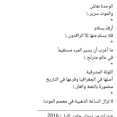
الوحدة نعاسٌ
والموت سرير..!
*
أرقدْ بسلام
فلا يسلم منها إلاّ الراقدون..!
*
ما أغرب أن يسير المرء مستقيماً
في عالمٍ مترنّح..!
*
اللوثة المشرقية
أصلها في الجغرافيا وفرعها في التاريخ
مخمورةٌ بالنفط والغاز..!
*
لا تزال الساعة الذهبية في معصم الموت!
_____________________________
شذرات من ديوان حلوى الليل / 2016