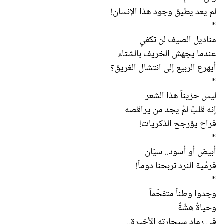
لم يعد يطيق وجود هذا الإنسان!
*
مناديل الصيف لن تكفي
عندما يجهش الخريف بالشتاء
أيهرع الربيع إلى انتشال الغريق؟
*
ليس حزيناً هذا الشعر
إنه قلبٌ لمْ يجد من يراقصه
فراح يؤرجح الذكريات!
*
أبيض أو أسود.. سيّان
فرمْية النرد تربحنا دوماً!
*
وجدوا وطناً متفحّماً
وحياةً هشّةً
في رماد سيجارته الأخيرة..