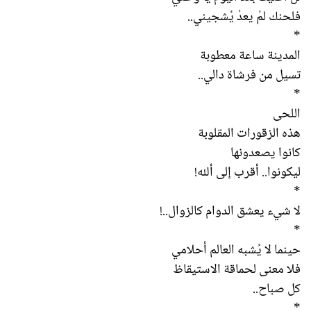
فلحنك لمْ يعدْ يُشجيني..
*
المدينة ساعة معطوبة
تسيل من فرشاة دالي..
*
اللحى
هذه الزقورات المقلوبة
كانوا يصعدونها
ليكونوا.. أقرب إلى ألله!
*
لا شيء يعشق الدوام كالزوال..!
*
حينما لا يُشبه العالم أحلامي
فلا معنى لحماقة الاستيقاظ
كل صباح..
*