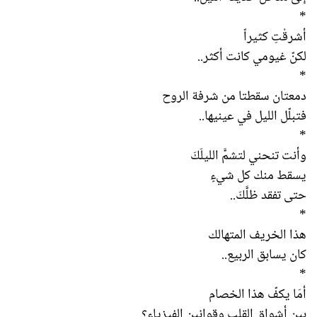
*
أشرقْتِ كثيراً
لكنّ غيومي كانت أكثر..
*
دمعتان سقطتا من شرفة الروح
فتبلّل الليل في عينيها..
*
وأنت تنحني لتشمَّ الليلَكَ
يسقط منك كل شيءٍ
حتى تفقد ظلَّكَ..
*
هذا الخريف المتهالك
كان يسابق الربيع..
*
أمَا يكفّ هذا الخصام
بين أشواق القلب وقوانين الفيزياء؟