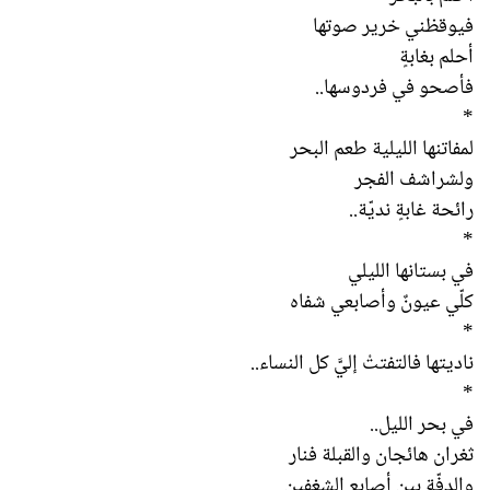
فيوقظني خرير صوتها
أحلم بغابةٍ
فأصحو في فردوسها..
*
لمفاتنها الليلية طعم البحر
ولشراشف الفجر
رائحة غابةٍ نديّة..
*
في بستانها الليلي
كلّي عيونٌ وأصابعي شفاه
*
ناديتها فالتفتتْ إليَّ كل النساء..
*
في بحر الليل..
ثغران هائجان والقبلة فنار
والدفّة بين أصابع الشغفين