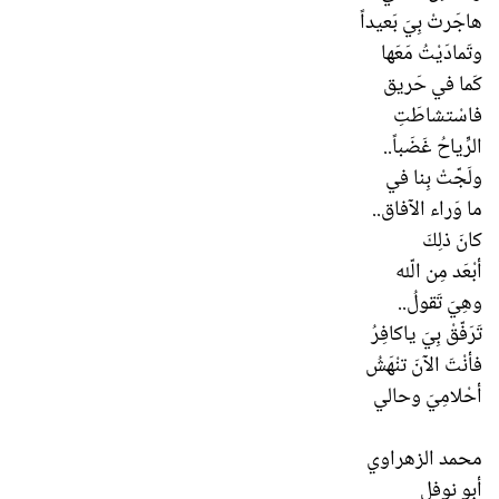
هاجَرتْ بِيَ بَعيداً
وتَمادَيْتُ مَعَها
كَما في حَريق
فاسْتشاطَتِ
الرِّياحُ غَضَباً..
ولَجّتْ بِنا في
ما وَراء الآفاق..
كانَ ذلِكَ
أبْعَد مِن الّله
وهِيَ تَقولُ..
تَرَفّقْ بِيَ ياكافِرُ
فأنْتَ الآنَ تنْهَشُ
أحْلامِيَ وحالي
محمد الزهراوي
أبو نوفل