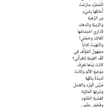
الْمُتمَرِّدِ سارَعْتُ
أُعانِقُها بِشَيْءٍ
مِن الرّهْبَةِ
والرّيبَةِ والدهاءِ
لأِدارِيَ احْتِشامَها
الْفاتِكَ وخجَليǃ
وانْتَهيْتُ كِتاباً
مجْهولَ المُؤَلِّفِ فِي
كَفِّ الغيْمَةِ لِتَقْرأَنِي؟
كانَتْ يَدُها تعْرِفُ
مَوْضِعَ الألَمِ وكانتْ
لَذيذَةً بِنَكْهَةِ
مُرَبّى الْوَرْدِ والعَسَلِ
ونَبْرَتِها الْمائِيّة
كعُشْبَةِ الخُلودِ
وفُخْشِ حلُمي.