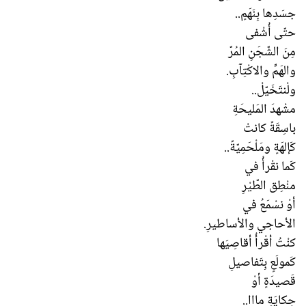
جسَدِها بِنَهَمٍ..
حتّى أُشْفى
مِنَ الشّجَنِ المُرّ
والهَمِّ والاكْتِآبِ.
ولْنتَخَيّلْ..
مشْهدَ المَليحَةِ
باسِقَةً كانتْ
كَإلهَةٍ ومَلْحَمِيّةً..
كَما نقْرأُ في
منْطِق الطّيْرِ
أوْ نسْمَعُ في
الأحاجي والأساطيرِ.
كنْتُ أقْرأُ أقاصِيَها
كَمولَعٍ بِتَفاصيلِ
قَصيدَةٍ أوْ
حِكايَةٍ مااا..