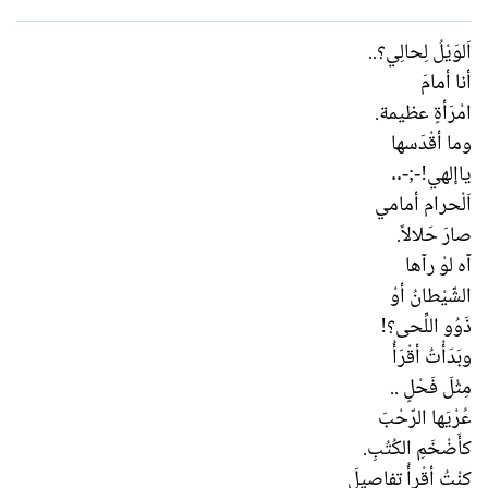
و
ب
ض
د
اَلوَيْلُ لِحالِي؟..
و
ء
أنا أمامَ
ع
امْرَأةٍ عظيمة.
وما أقْدَسها
ياإلهيǃ-;-..
اَلْحرام أمامي
صارَ حَلالاً.
آه لوْ رآها
الشّيْطانُ أوْ
ذَوُو اللِّحى؟ǃ
وبَدَأْتُ أقْرَأُ
مِثْلَ فَحْلٍ ..
عُرْيَها الرّحْبَ
كأَضْخَمِ الكُتُبِ.
كنْتُ أقْرأُ تفاصيلَ