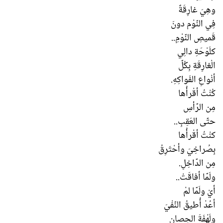
وهِيَ غارِقَةٌ
فِي النّوْم دونَ
قَميصِ النّوْمِ..
كلَوْحَةِ دالِي
الْغارِقَةِ بِكُلّ
أنْواعِ الفَواكِهِ.
كُنْتُ أقْرأُها
مِن الرّأسِ
حتّى العَقِبِ..
كنْتُ أقْرأُها
بِصُراخِيَ وأحْتَرِقُ
مِن الدّاخِلِ.
ولَمّا أفاقَتْ..
أيْ ولَمّا لمْ
أعُدْ أُطيقُ النّفْيَ
ولَهْفَةَ الحِصانِ