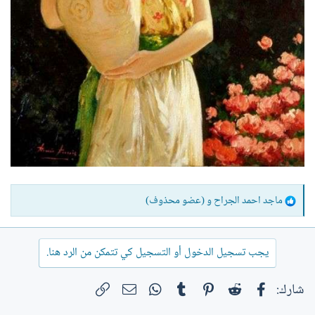
ا
ماجد احمد الجراح
و
(عضو محذوف)
ل
ت
ف
يجب تسجيل الدخول أو التسجيل كي تتمكن من الرد هنا.
ا
ع
فيسبوك
Reddit
Pinterest
Tumblr
WhatsApp
الرابط
البريد الإلكتروني
شارك:
ل
ا