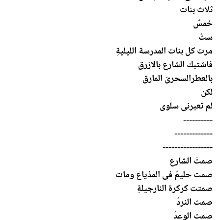
ثلاث بنات
خمسٌ
ستٌ
مرت كل بنات المدرسة الليليةِ
فاشتبك الشارع بالازرق
بالعطرالسحرىّ المارق
لكن
لم تعبرنى سلوى
----------
-------------
-----------------
صمتَ الشارع
صمت حليمٌ فى المذياع ومات
صمتت كركرة النارجيلةِ
صمت النردُ
صمت الوعدُ