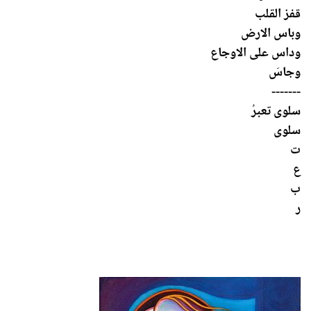
قفز القلب
وباس الارض
وداس على الاوجاع
وجاسَ
-------
سلوى تعبرُ
سلوى
ت
ع
ب
ر