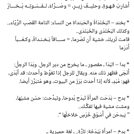
أَشارِبُ قـهـوةٍ، وحليــفُ زِيــرٍ، = وصَـــرَّاءٌ، لــفَــسْـوتِــه بُــخــــارُ
* بخند – البَخَنْدَاةُ والحَبَنداة من النساء: التامة القَصَبِ الرَّيّاء،..
وكذلك البَخَنْدَى والخَبَنْدَى..
قامت تُريكَ، خشية أن تَصْرما، = ســــاقاً بَـخـنـداةً، وكـعْـــباً
أَدْرَما
* بدا – البَدَا ـ مقصور ـ ما يخرج من دبر الرجل. وبَدَا الرجلُ:
أَنْجَى فظهر ذلك منه. ويقال للرجل إذا تغوَّط وأحدث: قد أبْدَى،
فهو: مُبْدٍ، لأنه إذا أحدث بَرَزَ من البيوت، وهو مُتبَرِّز أيضا.
* بدح – بَدَحَت المرأةُ تَبدَح بُدوحا، وتبدَّحت: حسُن مشيُها،
ومشت مشية فيها تفكُّـك..
” يَبدحْن في أَسْوُقٍ خُرْسٍ خلاخلُها “.
* بدخ – امرأة بَيْدَخَة: تارَّة.. ـ لغة حميرية ـ.