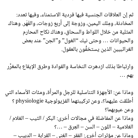
ثم إن العلاقات الجنسية فيها فردية الاستمناء، وفيها تعدد:
المخادنة، ومِلك اليمين، وزوجة إلى أربع زوجات، والفَهْر. وهناك
المثلية من خلال اللواط والسحاق، وهناك نكاح المحارم
والحيوانات … وحتى نيك “الغول” و”الجن” عند بعض
الغرائبيين الذين يستخفُّون بالعقول.
وارتباطا بذلك ازدهرت النخاسة والقوادة وطرق الإيقاع بالمغرَّر
بهم …
وماذا عن: الأجهزة التناسلية للرجل والمرأة، ومئات الأسماء التي
أطلقت عليهما؟، وعن تركيبتهما الفزيولوجية physiologie ؟
وعن عيوبهما؟
وماذا عن المفاضلة في مجالات أخرى: البكر / الثيب – الغلام /
الغلامية – اللون – السن – العِرق – …؟
وماذا عن مؤثرات أخرى: الفقر – الغنى – القرابة – الدبيب –