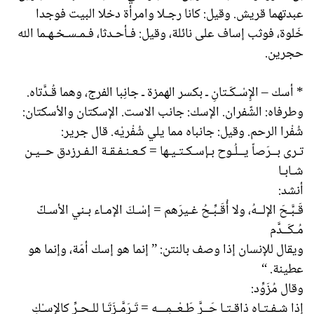
عبدتهما قريش. وقيل: كانا رجـلا وامرأة دخلا البيت فوجدا
خَلوة، فوثب إساف على نائلة، وقيل: فـأحـدثا، فـمـسـخـهـما الله
حجرين.
* أسك – الإِسْـكَـتانِ ـ بكسر الهمزة ـ جانِبا الفرج، وهما قُـدَّتاه.
وطرفاه: الشّفران. الإسك: جانب الاست. الإسكتان والأسكتان:
شُفْرا الرحم. وقيل: جانباه مما يلي شُفْريْه. قال جرير:
تـرى بــرَصاً يــلُـوح بـإسـكـتـيـها = كـعـنـفـقـة الـفـرزدق حــيـن
شـابـا
أنشد:
قَـبَّـحَ الإلــهُ، ولا أُقَـبِّـحُ غـيرَهم = إسْـكَ الإمـاء بـني الأسـكّ
مُـكَــدَّم
ويقال للإنسان إذا وصف بالنتن: ” إنما هو إسك أمَة، وإنما هو
عطينة. “
وقال مُزَوِّد:
إذا شـفـتـاه ذاقـتـا حَــرَّ طَـعْــمِـــه = تَـرَمَّـزَتَـا للـحـرِّ كالإسـْكِ