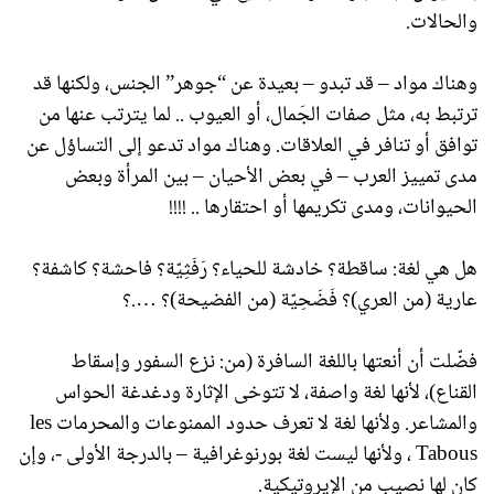
والحالات.
وهناك مواد – قد تبدو – بعيدة عن “جوهر” الجنس، ولكنها قد
ترتبط به، مثل صفات الجَمال، أو العيوب .. لما يترتب عنها من
توافق أو تنافر في العلاقات. وهناك مواد تدعو إلى التساؤل عن
مدى تمييز العرب – في بعض الأحيان – بين المرأة وبعض
الحيوانات، ومدى تكريمها أو احتقارها .. !!!!
هل هي لغة: ساقطة؟ خادشة للحياء؟ رَفَثِيّة؟ فاحشة؟ كاشفة؟
عارية (من العري)؟ فَضَحِيّة (من الفضيحة)؟ ….؟
فضّلت أن أنعتها باللغة السافرة (من: نزع السفور وإسقاط
القناع)، لأنها لغة واصفة، لا تتوخى الإثارة ودغدغة الحواس
والمشاعر. ولأنها لغة لا تعرف حدود الممنوعات والمحرمات les
Tabous ، ولأنها ليست لغة بورنوغرافية – بالدرجة الأولى -، وإن
كان لها نصيب من الإيروتيكية.