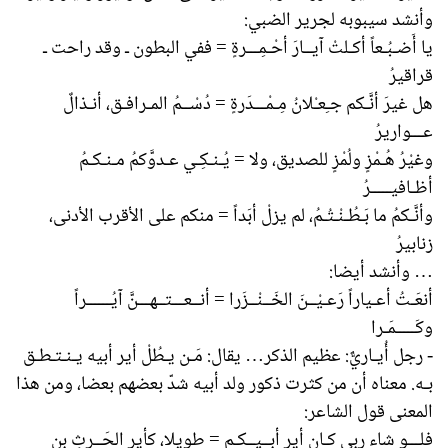
وأنشد سيبوبه لجرير الضبي:
يا أَضـبُـعاً أكـلتْ آيــارَ أحْـمِـــرةٍ = ففي البطون ـ وقد راحت ـ
قراقيرُ
هل غيرَ أنَّـكم جـِعـْلانُ مِـمْـــدَرةٍ = دُسْــمُ المـرافـق، أنـذالٌ
عـــواريرُ
وغيْرُ هُـمْزٍ ولُمْزٍ للصديق، ولا = يُـنـكِـي عـدوَّكمُ مـنـكـمُ
أظـافيـــــرُ
وأنَّـكمُ ما بَـطُـنْـتُـمُ، لم يزلْ أبَداً = منكم على الأقرب الأدنى،
زنابيرُ
… وأنشد أيضا:
أنعَـتُ أعـياراً رَعـيْــنَ الخَــنْــزَرا = أنــعـــتــهـــنَّ آيُــــــراً
وكَـــــمَـرا
- رجل أُيـاريٌّ: عظيم الذكر… يقال: مَـن يـطُلْ أير أبيه يـنـتـطـق
بـه. معناه أن من كثرت ذكور ولد أبيه شدّ بعضهم بعضا، ومن هذا
المعنى قول الشاعر:
فلـــو شاء ربي كـان أير أبــيــكـم = طويلا، كأير الحَــرِثِ بن