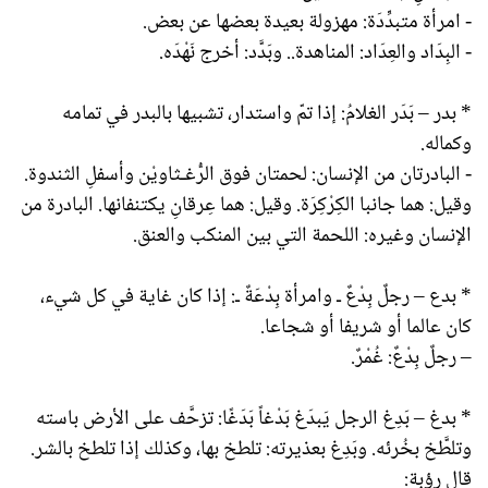
- امرأة متبدِّدَة: مهزولة بعيدة بعضها عن بعض.
- البِدَاد والعِدَاد: المناهدة.. وبَدَّد: أخرج نَهْدَه.
* بدر – بَدَر الغلامُ: إذا تمّ واستدار، تشبيها بالبدر في تمامه
وكماله.
- البادرتان من الإنسان: لحمتان فوق الرُّغـثاويْن وأسفلِ الثندوة.
وقيل: هما جانبا الكِرْكِرَة. وقيل: هما عِرقانِ يكتنفانها. البادرة من
الإنسان وغيره: اللحمة التي بين المنكب والعنق.
* بدع – رجلٌ بِدْعٌ ـ وامرأة بِدْعَةٌ ـ: إذا كان غاية في كل شيء،
كان عالما أو شريفا أو شجاعا.
– رجلٌ بِدْعٌ: غُمْرٌ.
* بدغ – بَدِغ الرجل يَبدَغ بَدْغاً بَدَغًا: تزحَّف على الأرض باسته
وتلطَّخ بخُرئه. وبَدِغ بعذيرته: تلطخ بها، وكذلك إذا تلطخ بالشر.
قال رؤبة: