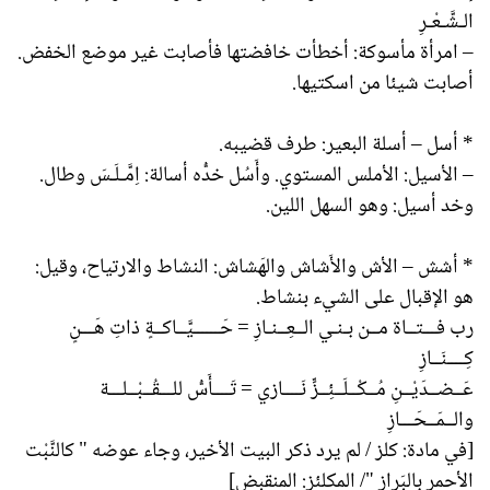
الـشَّـعْـرِ
– امرأة مأسوكة: أخطأت خافضتها فأصابت غير موضع الخفض.
أصابت شيئا من اسكتيها.
* أسل – أسلة البعير: طرف قضيبه.
– الأسيل: الأملس المستوي. وأَسُل خدُّه أسالة: اِمَّـلَـسَ وطال.
وخد أسيل: وهو السهل اللين.
* أشش – الأش والأَشاش والهَشاش: النشاط والارتياح، وقيل:
هو الإقبال على الشيء بنشاط.
رب فـــتــاة مــن بـنـي الــعِــنـازِ = حَــــــيَّــاكــةٍ ذاتِ هَـــنٍ
كِــــنَــازِ
عَــضــدَيْــنِ مُــكْــلَــئِــزٍّ نَــــازي = تَــــأَسُّ للـــقُــبْــلـــة
والــمَــحَـــازِ
[في مادة: كلز / لم يرد ذكر البيت الأخير، وجاء عوضه " كالنَّبْت
الأحمر بالبَرازِ "/ المكلئز: المنقبِض]