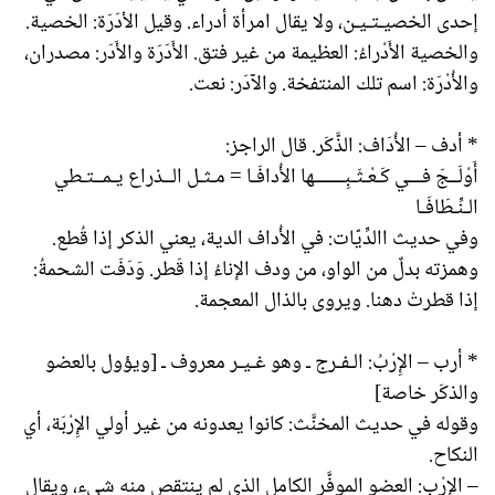
إحدى الخصيـتـيـن، ولا يقال امرأة أدراء. وقيل الأدَرَة: الخصية.
والخصية الأَدْراءُ: العظيمة من غير فتق. الأَدَرَة والأَدَر: مصدران،
والأُدْرَة: اسم تلك المنتفخة. والآدَر: نعت.
* أدف – الأُدَاف: الذَّكَر. قال الراجز:
أَوْلَــجَ فـــي كَـعْـثَـبِـــــــها الأُدافَـا = مـثـل الــذراع يـمــتـطي
الـنِّـطَافَـا
وفي حديث االدِّيّات: في الأُداف الدية، يعني الذكر إذا قُطع.
وهمزته بدلٌ من الواو، من ودف الإناءُ إذا قَطر. وَدَفَت الشحمةُ:
إذا قطرتْ دهنا. ويروى بالذال المعجمة.
* أرب – الإِرْبُ: الـفـرج ـ وهو غـيـر معروف ـ [ويؤول بالعضو
والذكَر خاصة]
وقوله في حديث المخنَّث: كانوا يعدونه من غير أولي الإِرْبَة، أي
النكاح.
– الإِرْب: العضو الموفَّر الكامل الذي لم ينتقص منه شيء، ويقال