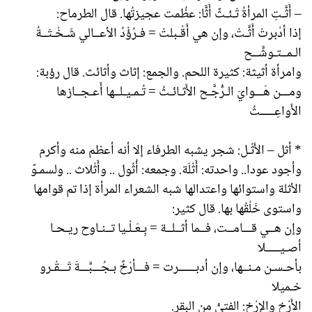
– أَثَّـتِ المرأةُ تَـئـثّ أَثًّا: عظُمت عجيزتُها. قال الطرماح:
إذا أدْبرتْ أَثَّـتْ، وإن هي أَقْـبلتْ = فـرُؤْدُ الأعــالي شَـخْـتَــةُ
الـمــتـوشَّــح
وامرأة أثيثة: كثيرة اللحم. والجمع: إثاث وأثائث. قال رؤبة:
ومـــن هَـــوايَ الـرُّجَّـح الأَثـائـثُ = تُـمـيـلــها أَعـجــازها
الأَواعِـــــثُ
* أثل – الأَثْـل: شجر يشبه الطرفاء إلا أنه أعظم منه وأكرم
وأجود عودا.. واحدته: أَثْلَة. وجمعه: أُثُول .. وأَثْلاث .. ولسمـوّ
الأثلة واستوائها واعتدالها شبه الشعراء المرأة إذا تم قوامها
واستوى خَلْقُها بها. قال كثير:
وإن هــي قـــامــت، فــما أثــلــة = بِـعَـلْـيا تــنـاوح ريـحـا
أصـيـــــلا
بأحـسـن مـنــها، وإن أدبــــــرت = فـــأرْخٌ بـجُـــبَّـــةَ تَـــقْـرو
خـميلا
الأَرْخ والإِرْخ: الفتيُّ من البقر.