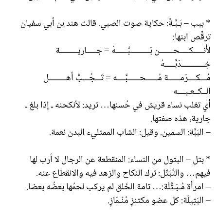
* ببب – بَـبَّـةٌ: حكاية صوت الصبي. قالت هند بن أبي سفيان
ترقِّص ابنها:
لأُنـــــكـــــحـــــــن بَــــــــــبَّــــــهْ = جـــــاريـــــــــة
خِــــــــــــدَبَّـــــهْ
مُـــكــــرَمــــــة مُــــــحــــــبَّــــه = تَـــجُـــبُّ أهـــــــــل
الــكــعـبــــه
أي تغلب نساء قريش في حُسنها… تريد: لأنكحنه ـ إذا بلغ ـ
جارية، هذه صفتها.
– البَبَّة: السمين. وقيل: الشاب الممتليء البدن نعمة.
* بتل – البتول من النساء: المنقطعة عن الرجال لا أرب لها
فيهم… والتَّبَتّل: ترك النكاح والزهد فيه والانقطاع عنه.
– امرأة مُـبَـتَّلَة:… تامة الخَلق لم يركب لحمُها بعضُه بعضا.
– البَتِيلَة: كل عضو مكتنزٍ مُنْـمَازٍ.