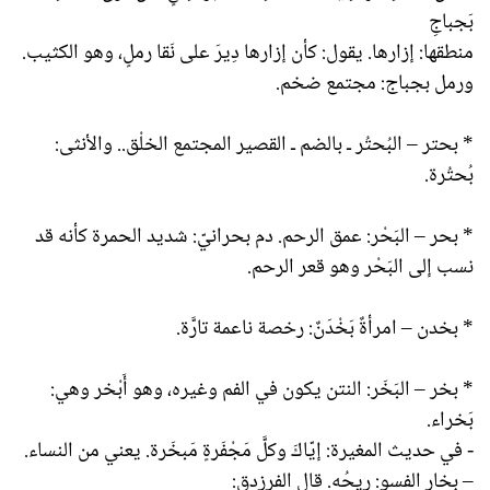
بَجباجِ
منطقها: إزارها. يقول: كأن إزارها دِيرَ على نَقا رملٍ، وهو الكثيب.
ورمل بجباج: مجتمع ضخم.
* بحتر – البُحتُر ـ بالضم ـ القصير المجتمع الخلْق.. والأنثى:
بُحتُرة.
* بحر – البَحْر: عمق الرحم. دم بحرانيّ: شديد الحمرة كأنه قد
نسب إلى البَحْر وهو قعر الرحم.
* بخدن – امرأةٌ بَخْدَنٌ: رخصة ناعمة تارَّة.
* بخر – البَخَر: النتن يكون في الفم وغيره، وهو أَبْخر وهي:
بَخراء.
- في حديث المغيرة: إيّاكَ وكلَّ مَجْفَرةٍ مَبخَرة. يعني من النساء.
– بخار الفسو: ريحُه. قال الفرزدق: