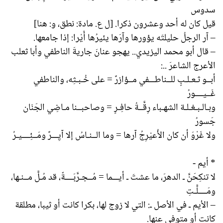
سدوس
قيل كان له أحد وعشرون ذكرا. [ل ع. مادة: نطق، و: هنا]
– آر الرجلُ حليلتَه يؤورها وآرَها يئيرُها أَيْرا: إذا جامعها.
– قال أبو محمد اليزيدي.. يهجو عنانَ جاريةَ الناطفي وأبا ثعلب
الأعرج الشاعرَ ..:
أبــو ثـعـلـبٍ للــناطـــفي مــؤازرٌ = على خُـبـثِه، والناطفي
غَــيــــورُ
وبـالـبـغـلـة الشهـباء رِقَّــةُ حافِـرٍ = وصاحبــنا مـاضِي الجَنَان
جَسورُ
ولا غَرْوَ أن كان الأُعيْرِجُ آرها = وما الــنـاسُ إلا آيِـــرٌ ومَــئِــــيـرُ
* أيم -
لا تنكِحَنَّ ـ الدهرَ، ما عشتَ ـ أيـــما = مُــجـرَّبَــــةً، قد مُـلَّ مــنـها،
ومَــــلَّـتِ
– الأيم ـ في الأصل ـ: التي لا زوج لها، بكرا كانت أو ثيبا، مطلقة
كانت أو متوفى عنها.