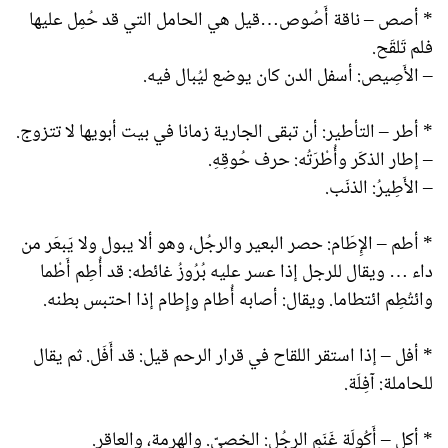
* أصص – ناقة أَصُوص…قيل هي الحامل التي قد حُمِل عليها
فلم تَلقَح.
– الأَصِيص: أسفل الدن كان يوضع ليُبال فيه.
* أطر – التأطير: أن تبقى الجارية زمانا في بيت أبويها لا تتزوج.
– إطار الذكَر وأُطْرَتُه: حرف حُوقِهِ.
– الأَطِيرُ: الذنَب.
* أطم – الإِطَام: حصر البعير والرجُل، وهو ألا يبول ولا يَبعَر من
داء … ويقال للرجل إذا عسر عليه بُرُوزُ غائطه: قد أُطِم أَطْما
وائتُطِم ائتطاما. ويقال: أصابه أُطام وإِطام إذا احتبس بطنه.
* أفل – إذا استقر اللقاح في قرار الرحم قيل: قد أَفَل. ثم يقال
للحاملة: آفِلَة.
* أكل – أَكُولَة غَنَمِ الرجُلِ: الخصيّ. والهرِمة، والعاقر.