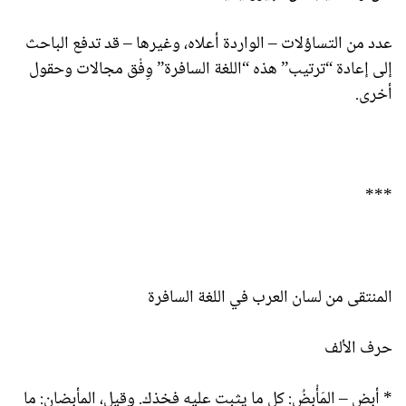
عدد من التساؤلات – الواردة أعلاه، وغيرها – قد تدفع الباحث
إلى إعادة “ترتيب” هذه “اللغة السافرة” وِفْق مجالات وحقول
أخرى.
***
المنتقى من لسان العرب في اللغة السافرة
حرف الألف
* أبض – المَأْبِضُ: كل ما يثبت عليه فخذك. وقيل، المأبِضان: ما