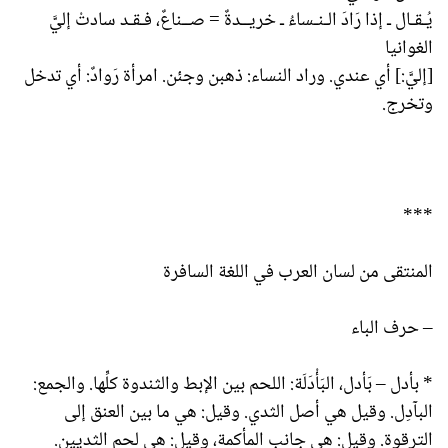
يُـقـال ـ إذا رَادَ الـنـساءُ ـ خريــدةٌ = صــناعٌ، فـقـد سادتْ إليَّ
الغوانيا
[إليَّ:] أي عندي. وراد النساء: ذهبن وجئن. امرأة رَوادٌ: أي تدخل
وتخرج.
***
المنتقى من لسان العرب في اللغة السافرة
– حرف الباء
* بأدل – بَأدل، البَأْدَلَة: اللحم بين الإبط والثندوة كلِّها. والجمع:
البآدِل. وقيل هي أصل الثدي. وقيل: هي ما بين العنق إلى
الترقوة. وقيل: هي جانب المأكمة، وقيل: هي لحم الثديين.