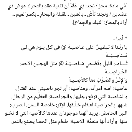
[في مادة: محز / نجد: ذِي عَقَدَيْن تثنية عقد بالتحرك عوض ذي
عضدين / ونجد: تَأَشُّ ـ بالشين ـ للقبلة والمِحازِ ـ بكسرالميم ـ،
أراد بالمِحاز: النيك والجِماع].
* أصا -
يا ربّـنا لا تـبقـيـنَّ على عـاصـيـهْ @ في كـل يـوم هي لـي
مُــناصِــيَــهْ
تُـسامِـر الليلَ وتُضْحي شـاصِــيَـهْ @ مثل الهجـين الأحمر
الجُـرَاصِـيـهْ
والإِتْـرُ والصَّـرْبُ معاً كالآصِــيـهْ
عاصية: اسم امرأته. ومناصية: أي تجر ناصيتي عند القتال.
والشاصية التي ترفع رجليها. والجراصية: العظيم من الرجال.
شبهها بالجراصية لعـظم خـلْـقها. الإتر: خلاصة السمن. الصرب:
اللبن الحامض. يريد أنهما موجودان عندها كالآصية التي لا تخلو
منها. وأراد أنها منعمَّة. الآصية: طعام مثل الحسا يصنع بالتمر.