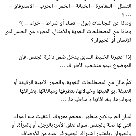
التسلل – المغامرة – الخيانة – الخمر – الحرب – الاسترقاق –
… ؟
وماذا عن النجاسات (بول – فساء أو ضراط – خراء …)؟
وماذا عن المصطلحات اللغوية والأمثال، المعبرة عن الجنس لدى
الإنسان أو الحيوان؟
إذا اعتبرنا الخليط السابق يدخل ضمن دائرة الجنس، فإن
الموضوع يبدو متشعب الأطراف …
كمٌّ هائل من المصطلحات اللغوية، والصور الأدبية الرقيقة أو
العنيفة، بواقعيتها وخيالاتها، بتطرفها ومبالغاتها، بطرائفها
ونوادرها، بخرافاتها وأساطيرها، …
لسان العرب لابن منظور ، معجم معروف، انتقيت منه المواد
التي لها صلة بالجنس، سواء تعلق الأمر: بالرجل، أو بالمرأة، أو
بالحيوان ، باعتبار اشتراك الجميع في عدد من الأوصاف