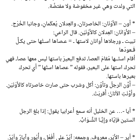
التي ولدت وهي غير مخفوضة ولا مفتضّة.
* أون – الأَوْنَان: الخاصرتان، والعِدلان يُعكَمانِ، وجانبا الخُرْج.
– الأَوَانَان: العِدلان كالأَوْنَيْن. قال الراعي:
تبيت ـ ورجلاها أوانان لاستها ـ = عـصاها اسـتُها حتى يكـلَّ
قَـعودُها
أقام استَــها مُقامَ العصا، تدفع البعيرَ باستها ليس معها عصا، فهي
تحرك استها على البعير، فقوله ” عصاها استُها ” أي تحرك
بعيرها باستها.
– أَوَّن الرجلُ وتأوّن: أكل وشرب حتى صارت خاصرتاه كالأَوْنَيْن.
وأوَّنَتِ الأتانُ: أَقربَتْ.
* أيا -… عن الخليل أنه سمع أعرابيا يقول: إذا بلغ الرجل
الستين فإيّاه وإِيَّـا الشَّـوَابِّ.
* أير – الأَيْر، معروف. وجمعه: آيُرٌ على أَفْعُل، وأُيُور وآيارٌ واُيُرٌ.