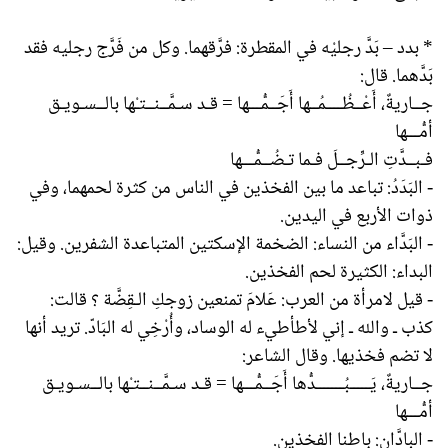
* بدد – بَدَّ رجليْه في المقطرة: فرَّقهما. وكل من فَرَّج رجليه فقد
بَدَّهما. قال:
جــاريةٌ، أَعْــظُــــمُــها أَجَــمُّـــها = قـد سـمَّــنــتـْها بالــسـويـق
أمُّـــها
فـبــدَّتِ الـرِّجــلَ فـما تـضُــمُّـــها
- البَدَدُ: تباعد ما بين الفخذين في الناس من كثرة لحمهما، وفي
ذوات الأربع في اليدين.
- البَدَّاء من النساء: الضخمة الإسكتين المتباعدة الشفرين. وقيل:
البداء: الكثيرة لحم الفخذين.
- قيل لامرأة من العرب: عَلامَ تمنعين زوجكِ الـقِضَّة ؟ قالت:
كذب ـ والله ـ إني لأطأطيء له الوساد، وأُرْخِي له البَادّ. تريد أنها
لا تضم فخذيها. وقال الشاعر:
جــاريةٌ، يَـــــبُـــــــدُّها أَجَــمُّـــها = قـد سـمَّــنــتـْها بالــسـويـق
أمُّـــها
- البادَّانِ: باطنا الفخذين.