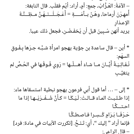
– الآمَةُ: العُـزَّابُ، جمع: آمٍ، أراد: أيّم فقلَب. قال النابغة:
أُمهِـرْنَ أرماحا، وهُـنّ بــآمَـــــةٍ = أَعْـجَــلْـــنَــهُـنَّ مــظِـــنَّـةَ
الإعـذارِ
يريد أنهن سُـبِينَ قبل أن يُخفَـضْـن، فجعل ذلك عيبا.
* أين – قال ساعدة بن جؤية يهجو امرأة شـبَّـه حِـرَها بِـفُـوقِ
السهْم:
نُـفَـاثِـيَـةٌ أَيَّــانَ مــا شـاءَ أهـــلُــها = رَوِي فُـوقُـها في الحُـصِّ لم
يتغيَّـبِ
* إلى – … أما قول أبي فرعون يهجو نبطية استسقاها ماء:
إذا طـلـبـتَ المـاءَ قــالـتْ: لَـيْـكَـا = كـأنَّ شُــفْــرَيْــهـا إذا ما
احـتـــكَّـا
حَـرْفَــا بَـرَامٍ كُــسِـرا فـاصـطـكَّـا
فإنما أراد ” إليك “، أي: تَـنَـحَّ. [تكررت الأبيات في مادة: فرد]
– قال الراعي: