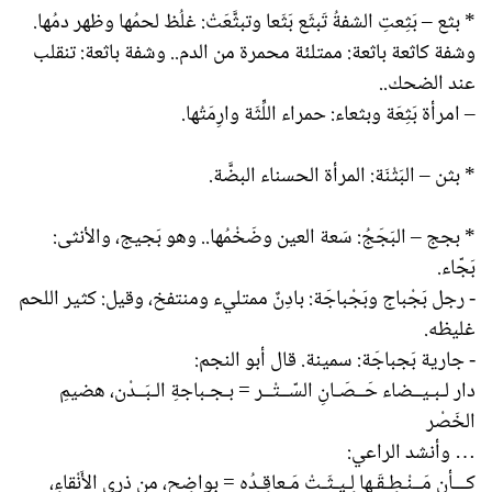
* بثع – بَثِعتِ الشفةُ تَبثَع بَثَعا وتبثَّعَتْ: غلُظ لحمُها وظهر دمُها.
وشفة كاثعة باثعة: ممتلئة محمرة من الدم.. وشفة باثعة: تنقلب
عند الضحك..
– امرأة بَثِعَة وبثعاء: حمراء اللِّثَة وارِمَتُها.
* بثن – البَثْنَة: المرأة الحسناء البضَّة.
* بجج – البَجَجُ: سَعة العين وضَخْمُها.. وهو بَجيج، والأنثى:
بَجّاء.
- رجل بَجْباج وبَجْباجَة: بادِنٌ ممتليء ومنتفخ، وقيل: كثير اللحم
غليظه.
- جارية بَجباجَة: سمينة. قال أبو النجم:
دار لـبـيــضاء حَــصَـانِ السّــتْــر = بـجـباجةِ الـبَــدْن، هضيمِ
الخَصْر
… وأنشد الراعي:
كـــأن مَــنْـطِـقَـها لِـيـثَـتْ مَـعاقِـدُه = بواضِحٍ، من ذرى الأَنْقاءِ،