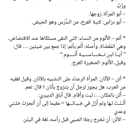
وزُبّْ
– أبو المَرأة: زوجها.
– أبو دِرَاسٍ: كنية الفرج، من الـدَّرْس وهو الحيض.
* أتم – الأُتُوم من النساء: التي التقى مسلكاها عند الافتضاض،
وهي المُفْضَاة. وأصله: أَتَم يأتِم: إذا جمع بين شيئين … قال:
” أيــا ابـن نــخــــاســـيـة أُتُـــــوم “
وقيل، الأُتوم: الصغيرة الفرج.
* أتن – الأَتَان: المرأة الرعناء على التشبيه بالأتان. وقيل لفقيه
من العرب: هل يجوز لرجل أن يتزوج بأتان ؟ قال: نعم.
– أَتَن بالمكان…: ثبت وأقام. قال آباق الدبيري:
أَتَـنْـتُ لـها ولم أَزَل في خِـبـائـــها = مقيما إلى أن أنجزتْ خلـتي
وعدي
– الأتْن: أن تخرج رجلا الصبي قبل رأسه، لغة في اليتْن.