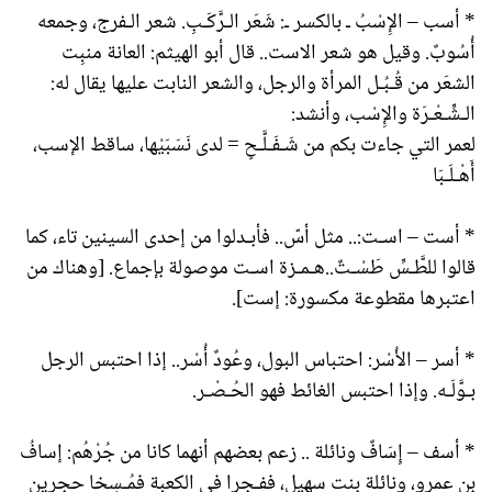
* أسب – الإِسْبُ ـ بالكسر ـ: شَعَر الـرَّكَـبِ. شعر الـفرج، وجمعه
أُسُوبٌ. وقيل هو شعر الاست.. قال أبو الهيثم: العانة منبِت
الشعَر من قُـبُـل المرأة والرجل، والشعر النابت عليها يقال له:
الـشِّـعْـرَة والإِسْب، وأنشد:
لعمر التي جاءت بكم من شَـفَـلَّـحٍ = لدى نَسَبَيْها، ساقط الإسب،
أَهْـلَـبَا
* أست – اسـت:.. مثل أسّ.. فأبـدلوا من إحدى السينين تاء، كما
قالوا للطَّـسِّ طَسْـتٌ..هـمـزة اسـت موصولة بإجماع. [وهناك من
اعتبرها مقطوعة مكسورة: إست].
* أسر – الأُسْر: احتباس البول، وعُودٌ أُسْر.. إذا احتبس الرجل
بـوَّلَـه. وإذا احتبس الغائط فهو الحُـصْـر.
* أسف – إِسَافٌ ونائلة .. زعم بعضهم أنهما كانا من جُرْهُم: إسافُ
بن عمرو، ونائلة بنت سهيل، ففـجرا في الكعبة فمُـسِخا حجرين