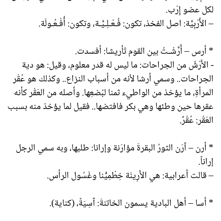
لكل عضو إِرْب.
– الأُرْبِيَّة: اصل الفخذ، تكون: فُـعْـلِـيَّـة، وتكون: أُفْـعُـولَة.
* أرس – أَرَّشْـتُ بين القوم تَأريشا: أفسدت.
- الأَرْشُ من الجراحات: ما ليس له قدر معلوم، وقيل: هو دية
الجراحات.. وسمي أرشا لأنه من أسباب النزاع.. وكذلك هو عُقْر
المرأةِ، ما يؤخذ من الواطيء ثمنا لبُضعِها. وأصله من العَقْر كأنه
عقرها حين وطئها وهي بكر فافتضها.. فقيل لما يؤخذ منه بسبب
العَقْر: عُقْرٌ.
* أرن – آرَن الثورُ البقرةَ مؤارَنة وإرانا: طلبها، وبه سمي الرجل
إراناً.
– قالت أعرابية: هي الأَرِينَة خِطْمِيُّنا وغَسُول الرأس.
* أسا – أهل البادية يسمون الخاتنةَ: آسِيَةً، (كناية).