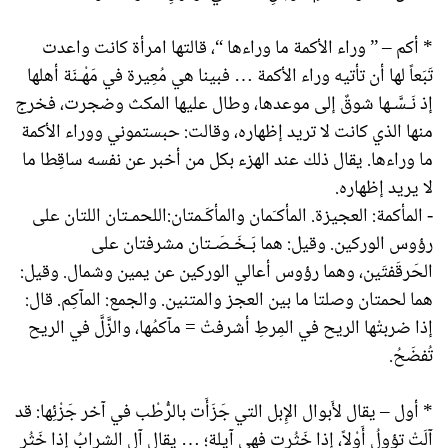
* أكم – ” وراء الأكمة ما وراءها “، قالتها امرأة كانت واعدت
تَبَعاً لها أن تأتيه وراء الأكمة … فبينا هي مُعِيرة في مَهْـنَة أهلها
إذ نَـسَّـها شوقٌ إلى موعدها، وطال عليها المكث وضجرت، فخرج
منها الذي كانت لا تريد إظهاره، وقالت: حبستموني ووراء الأكمة
ما وراءها. يقال ذلك عند الهزء بكل من أخبر عن نفسه ساقِطا ما
لا يريد إظهاره.
- المأكمة: العجيزة. المأكـَمان والمأكَـمتان:اللحمـتان اللتان على
رؤوس الوركين. وقيل: هما بَـخَـصَـتان مشرفتان على
الحَرقَفتَين، وهما رؤوس أعالي الوركين عن يمين وشمال. وقيل:
هما لحمتان وصلتا ما بين العجز والمتنين. والجمع: المآكِم. قال:
إذا ضربتْها الريح في المِرطِ أشرفتْ = مآكمُها، والزَّلَّ في الريح
تُفضَحُ.
* أول – يقال لأَبوال الإِبل التي جَزَأَت بالرُّطْب في آخر جَزْئِها: قد
آلَتْ تؤولُ أَوْلاً، إِذا خَثُرت فهي آيلة؛ … يقال آل الشرابُ إِذا خَثُر