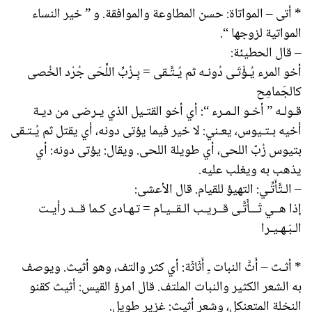
* أتى – المواتاة: حسن المطاوعة والموافقة. و ” خير النساء
المواتية لزوجها “.
– قال الحطيئة:
أخو المرء يُـؤْتَـى دُونـه ثم يُـتَّـقى = بِـزُبِّ اللِّحَى جُرْد الخُصى
كالجَمامِح
قـولـه ” أخـو الـمـرء “: أي أخو القتـيل الذي يـرضى من ديـة
أخيه بـتـيوس، يعـني: لا خير فيما يؤتى دونه، أي يقتل ثم يُـتـقى
بتيوس زُبّ اللحى، أي طويلة اللحى. ويقال: يؤتى دونه: أي
يذهب به ويغلب عليه.
– الـتَّأَتِّـي: التهيؤ للقيام. قال الأعشى:
إذا هــي تَـــأَتَّـى قــريـب الـقــيـام = تـهـادى كـما قــد رأيـت
الـبَـهـيـرا
* أثـث – أَثَّ النبات ـِ أَثَاثَة: أي كثر والتف، وهو أثيث. ويوصف
به الشعر الكثير والنبات الملتف. قال امرؤ القيس: أثيث كقنو
النخلة المتعنكل، وشعر أثيث: غزير طويل.