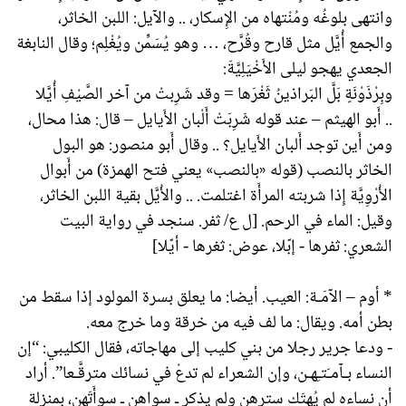
وانتهى بلوغُه ومُنْتهاه من الإِسكار، .. والآيل: اللبن الخاثر،
والجمع أُيَّل مثل قارح وقُرَّح، … وهو يُسَمِّن ويُغْلِم؛ وقال النابغة
الجعدي يهجو ليلى الأَخْيَلِيَّةَ:
وبِرْذَوْنَةٍ بَلَّ البَراذينُ ثَغْرَها = وقد شَرِبتْ من آخر الصَّيْفِ أُيَّلا
.. أَبو الهيثم – عند قوله شَرِبَتْ أَلْبان الأَيايل – قال: هذا محال،
ومن أَين توجد أَلبان الأَيايل؟ .. وقال أَبو منصور: هو البول
الخاثر بالنصب (قوله «بالنصب» يعني فتح الهمزة) من أَبوال
الأُرْوِيَّة إِذا شربته المرأَة اغتلمت. .. والأُيَّل بقية اللبن الخاثر،
وقيل: الماء في الرحم. [ل ع/ ثفر. سنجد في رواية البيت
الشعري: ثفرها - إبّلا، عوض: ثغرها - أيّلا]
* أوم – الآمَـة: العيب. أيضا: ما يعلق بسرة المولود إذا سقط من
بطن أمه. ويقال: ما لف فيه من خرقة وما خرج معه.
- ودعا جرير رجلا من بني كليب إلى مهاجاته، فقال الكليبي: “إن
النساء بـآمـَتـِهـن، وإن الشعراء لم تدعْ في نسائك مترقَّـعا”. أراد
أن نساءه لم يُهتَك سترهن ولم يذكر ـ سواهن ـ سوأَتَهن، بمنزلة