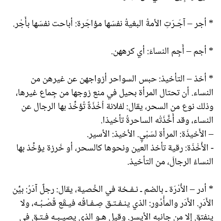
* أجر – آجَـرَتِ الأمةُ البغيةُ نفسَها مؤاجَرة: أباحت نفسَها بأَجْر.
* أجم – أَجِم النساءَ: أي كرههن.
* أخذ – التأخيذ: حبس السواحر أزواجهن عن غيرهن من
النساء. أن تحتال المرأة بحيل في منع زوجها من جِماع غيرها،
وذلك نوع من السحر، يقال: لفلانة اُخْذَةٌ تُؤخِّذ بها الرجال عن
النساء، وقد أَخَّذَتْه الساحرةُ تأخيذا.
– الأَخيذَة: المرأة لسَبْيٍ. الأخيذ: الأسير.
- الأُخْذَة: رقية تأخذ العين ونحوها كالسحر، أو خَرزة يؤخِّذ بها
النساءُ الرجالَ، من التأخيذ.
* أدر – الأُدْرَة ـ بالضم ـ نـفـخة في الخُصية، يقال: رجلٌ آدَرُ: بيِّن
الأَدَرِ. الأَدَر والمأْدُور: الذي ينـفـتـق صِـفـاقُه فيـقَع قُصْـبُـه، ولا
ينفتق إلا من جانبه الأيسر. وقيل هـو الذي يصيـبـه فـتـق في