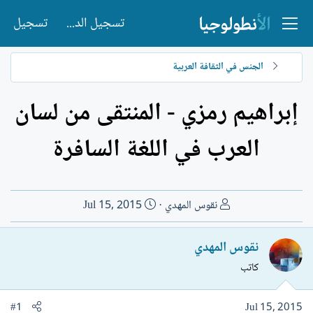
تسجيل الدخول
تسجيل
الجنس في الثقافة العربية
إبراهيم رمزي - المنتقى من لسان
العرب في اللغة السافرة
ب
ت
نقوس المهدي
Jul 15, 2015
ا
ا
د
ر
نقوس المهدي
ئ
ي
كاتب
ا
خ
ل
ا
م
ل
#1
Jul 15, 2015