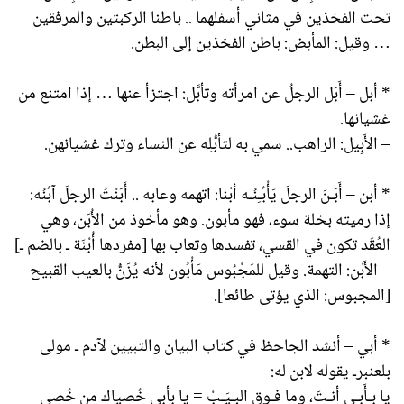
تحت الفخذين في مثاني أسفلهما .. باطنا الركبتين والمرفقين
… وقيل: المأبض: باطن الفخذين إلى البطن.
* أبل – أَبَل الرجلُ عن امرأته وتأبَّل: اجتزأ عنها … إذا امتنع من
غشيانها.
– الأَبِيل: الراهب.. سمي به لتأبُّلِه عن النساء وترك غشيانهن.
* أبن – أَبَـنَ الرجلَ يَأْبُـِنُـه أبْنا: اتهمه وعابه .. أَبَنْتُ الرجلَ آبُنُه:
إذا رميته بخلة سوء، فهو مأبون. وهو مأخوذ من الأُبَن، وهي
العُقَد تكون في القسي، تفسدها وتعاب بها [مفردها أُبْنَة ـ بالضم ـ]
– الأَبْن: التهمة. وقيل للمَجْبُوس مَأْبُون لأنه يُزَنُّ بالعيب القبيح
[المجبوس: الذي يؤتى طائعا].
* أبي – أنشد الجاحظ في كتاب البيان والتبيين لآدم ـ مولى
بلعنبرـ يقوله لابن له:
يا بـأَبِـي أنـتَ، وما فـوق البِـيَـبْ = يا بأبي خُصياك من خُصى