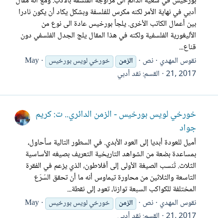
بورخيس في سعيه الدائم الى مزاوجة الفلسفة بالآدب. ومع أنه مقال
أدبي في نهاية الأمر لكنه مكرس للفلسفة وبشكل يكاد أن يكون نادرا
بين أعمال الكاتب الأخرى. يلجأ بورخيس عادة الى نوع من
الأليغورية الفلسفية ولكنه في هذا المقال يلج الجدل الفلسفي دون
قناع...
نقوس المهدي
نص
May
الزمن
خورخي لويس بورخيس
21, 2017
القسم:
نقد أدبي
خورخي لويس بورخيس - الزمن الدائري.. ت: كريم
جواد
أميل للعودة أبديا إلى العود الأبدي. في السطور التالية سأحاول،
بمساعدة بضعة من الشواهد التاريخية التعريف بصيغه الأساسية
الثلاث. تُنسب الصيغة الأولى إلى أفلاطون، الذي يزعم في الفقرة
التاسعة والثلاثين من محاورة تيماوس أنه ما أن تحقق السُرَع
المختلفة للكواكب السبعة توازنا، تعود إلى نقطة...
نقوس المهدي
نص
May
الزمن
خورخي لويس بورخيس
21, 2017
القسم:
نقد أدبي