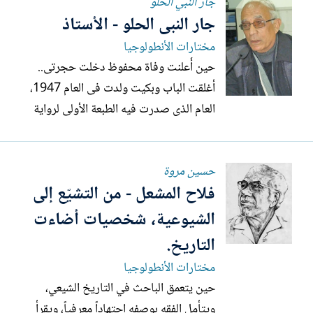
جار النبي الحلو
والتأريخ، ظل العراق أرضاً خصبة أنجبت
جار النبى الحلو - الأستاذ
المبدعين الذين جعلوا من الكلمة مسؤولية،
ومن المعرفة رسالة، ومن القلم شاهداً...
مختارات الأنطولوجيا
حين أُعلنت وفاة محفوظ دخلت حجرتى..
أغلقت الباب وبكيت ولدت فى العام 1947،
العام الذى صدرت فيه الطبعة الأولى لرواية
«زقاق المدق» لكاتبنا الأستاذ نجيب محفوظ،
وخلال المرحلة الإعدادية تعرفت على السيد
حسين مروة
أحمد عبد الجواد فى «الثلاثية» وعباس الحلو
فلاح المشعل - من التشيّع إلى
فى «زقاق المدق»، وسعيد مهران فى «اللص
والكلاب»، ونفيسة فى...
الشيوعية، شخصيات أضاءت
التاريخ.
مختارات الأنطولوجيا
حين يتعمق الباحث في التاريخ الشيعي،
ويتأمل الفقه بوصفه اجتهاداً معرفياً، ويقرأ