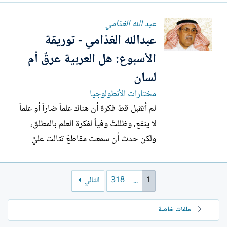
الآخر، أيّام ودقائق. الولادات، هنا، ليست بداية
عبد الله الغذامي
حياة، بل مجرّد نجاة قصيرة الأمد. لا لغة
عبدالله الغذامي - توريقة
تقول ما يقوله الجرح والوجع والنزوح
والمنفى...
الأسبوع: هل العربية عرقٌ أم
لسان
مختارات الأنطولوجيا
لم أتقبل قط فكرة أن هناك علماً ضاراً أو علماً
لا ينفع، وظللتُ وفياً لفكرة العلم بالمطلق،
ولكن حدث أن سمعت مقاطعَ تتالت عليَّ
مصادفة للعالم الجليل بشار عواد معروف ،
وكأنها تدقّ جرس تنبيه لي من غفوة علمية
1
...
318
التالي
غلبت عليَّ العمر كله، لتكشف لي خطل ظني
بأن ليس هناك علمٌ ضار. وهنا أعدتُ النظر في
ملفات خاصة
قناعتي،...