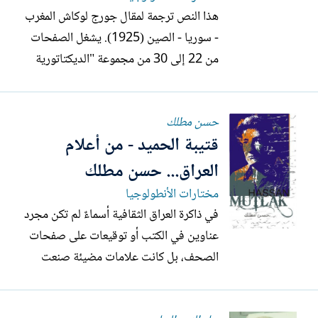
هذا النص ترجمة لمقال جورج لوكاش المغرب
- سوريا - الصين (1925). يشغل الصفحات
من 22 إلى 30 من مجموعة "الديكتاتورية
الديمقراطية، مقالات سياسية، المجلد
الخامس" (مجموعة لوخترهاند، دارمشتات
حسن مطلك
ونويفيد، 1979). لم يُنشر هذا المقال سابقًا
قتيبة الحميد - من أعلام
باللغة الفرنسية. نُشر لأول مرة باللغة المجرية
تحت عنوان "المغرب -...
العراق... حسن مطلك
مختارات الأنطولوجيا
في ذاكرة العراق الثقافية أسماءٌ لم تكن مجرد
عناوين في الكتب أو توقيعات على صفحات
الصحف، بل كانت علامات مضيئة صنعت
وجدان أمة، وحملت صوت العراق عبر
الأجيال. فمنذ بدايات الصحافة والأدب