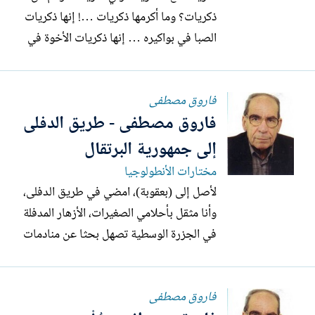
ذكريات؟ وما أكرمها ذكريات …! إنها ذكريات
الصبا في بواكيره … إنها ذكريات الأخوة في
حماسة الدعوة الأولى إلى الرأي والمذهب. إنها
ذكريات المشاركة في الجهاد الوطني على
فاروق مصطفى
خلاف أو على لقاء. إنها ذكريات العطف
فاروق مصطفى - طريق الدفلى
المتبادل والفكرة المتجاوبة في جميع الحالات.
ومهما يكن من...
إلى جمهورية البرتقال
مختارات الأنطولوجيا
لأصل إلى (بعقوبة)، امضي في طريق الدفلى،
وأنا مثقل بأحلامي الصغيرات، الأزهار المدفلة
في الجزرة الوسطية تصهل بحثا عن منادمات
مؤجلة، وفي محطة كركوك القديمة اصعد
القطار لأصل إلى (بعقوبة) المضمخة بضوعات
فاروق مصطفى
بساتينها الحبلى ببرتقالها وليمونها ورمانها