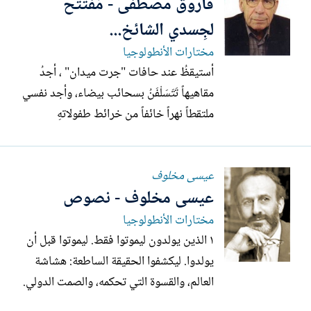
فاروق مصطفى - مُفْتتح
ونهرها الحالم المستسلم لدغدغات أصابع
شعرائها وعشاقها...
لجِسدي الشائخ...
مختارات الأنطولوجيا
أستيقظُ عند حافات "جرت ميدان" ، أجدُ
مقاهيهاً تَتَسَلْفَنُ بسحائب بيضاء، وأجد نفسي
ملتقطاً نهراً خائفاً من خرائط طفولاتهِ
الحصوية . أتكيء على نشيج ٍ يلسعُ ذاكرتي
البلهاء ، أتقدم صَوْبَ مَقطن ٍ يختفي تحت
عيسى مخلوف
التوتةِ الساخرة . شَجرةٌ لا تشيخْ وَقلب يتعرى
عيسى مخلوف - نصوص
، يتقمصها أيها الصباحُ المدحرجُ في مقامَصِ...
مختارات الأنطولوجيا
١ الذين يولدون ليموتوا فقط. ليموتوا قبل أن
يولدوا. ليكشفوا الحقيقة الساطعة: هشاشة
العالم، والقسوة التي تحكمه، والصمت الدولي.
في بعض الدول، الحياة سنوات، وفي بعضها