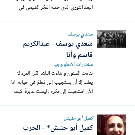
البعد الثوري الذي حمله الفكر الشيعي في
محطات تاريخية مفصلية، حيث كانت
الثورات ضد الظلم والاستبداد جزءاً من
سعدي يوسف
هويته، فإنه يجد نفسه على مشارف الفكر
سعدي يوسف - عبدالكريم
الماركسي ونظرية تحرير الإنسان المظهد،
ومناهضة الاستبداد والتمايز الطبقي...
قاسم وأنا
مختارات الأنطولوجيا
تناءت السنون و تناءت البلاد، لكن المرء لا
يملك إلا أن يستجيب إلى مَعلمْ في حياته. انا
الأن استجيبُ إلى ذكرى، ليست عابرةً. كيف
ألتقيتُ بعبدالكريم قاسم؟ أظن ذلك في
الستين أو الواحد و الستين لإنعقاد المؤتمر
كميل أبو حنيش
الثاني لإتحاد الأدباء. كنتُ في الهيئة الإدارية.
كميل أبو حنيش* - الحربْ
كنت كَلفتُ نفسي، إدارةَ ما لا يدارُ. أبو...