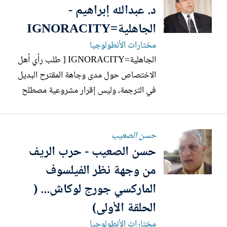
د. عبدالله إبراهيم -
الجاهلية=IGNORACITY
مختارات الأنطولوجيا
الجاهلية=IGNORACITY [ طلب رأي أهل
الاختصاص حول مدى وجاهة المقترح البديل
في الترجمة، وليس إقرار مشروعية مصطلح
(الجاهلية) الذي لا أقرّ به] …. اعتاد
المؤرخون والأدباء والقراء استخدام مصطلح
حسن الصعيب
(الجاهلية) للدلالة على الحالة الدينية
حسن الصعيب - حرب الريف
والاجتماعية في الحقبة التاريخية التي سبقت
الإسلام، وله دلالة واضحة في...
من وجهة نظر الفيلسوف
الماركسي جورج لوكاش... (
الحلقة الأولى)
مختارات الأنطولوجيا