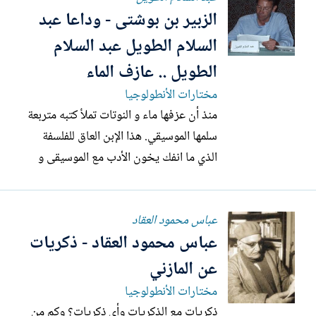
الزبير بن بوشتى - وداعا عبد
المكتبة الصغيرة التي تضمّ الكتب التي كانت
بحوزته وقت...
السلام الطويل عبد السلام
الطويل .. عازف الماء
مختارات الأنطولوجيا
منذ أن عزفها ماء و النوتات تملأ كتبه متربعة
سلمها الموسيقي. هذا الإبن العاق للفلسفة
الذي ما انفك يخون الأدب مع الموسيقى و
الفكر مع الشعر. سليل نيتشه و مريد هيدغر،
مدمن دولوز ومجرة فلاسفة 68، خصيم
عباس محمود العقاد
بورخيص مذ أن نكث مترجم لئيم عرّة
عباس محمود العقاد - ذكريات
الصداقة. كتب القصة ليتبرأ من شوائب السرد،
و كتب الرواية ليتخلص من...
عن المازني
مختارات الأنطولوجيا
ذكريات مع الذكريات وأي ذكريات؟ وكم من