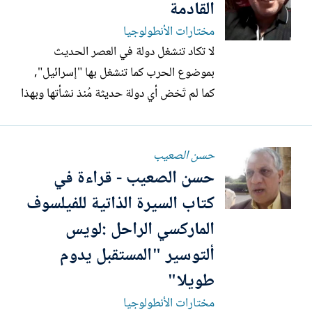
القادمة
مختارات الأنطولوجيا
لا تكاد تنشغل دولة في العصر الحديث
بموضوع الحرب كما تنشغل بها "إسرائيل",
كما لم تَخض أي دولة حديثة مُنذ نشأتها وبهذا
العمر القصير حروباً مثل "إسرائيل", فلا يكاد
يمرّ عام بدون أنّ تشنّ هذه الدولة حرباً أو
حسن الصعيب
عدواناً على شعوب المنطقة, والسبب يكمن
حسن الصعيب - قراءة في
في طبيعة "إسرائيل" بوصفها مجتمعاً
استيطانياً وتوسعياً...
كتاب السيرة الذاتية للفيلسوف
الماركسي الراحل :لويس
ألتوسير "المستقبل يدوم
طويلا"
مختارات الأنطولوجيا