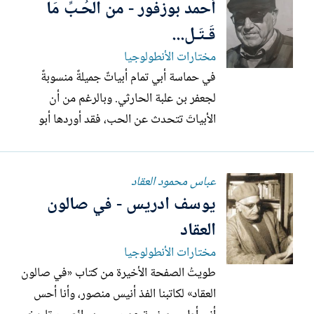
أحمد بوزفور - من الحُـبِّ مَا
حروف فهلا قذفت لحنا شرود لم يكتنفه
ظلام ولا رأته لحود... ولا تكسر...
قَـتَـل...
مختارات الأنطولوجيا
في حماسة أبي تمام أبياتٌ جميلةٌ منسوبةٌ
لجعفر بن علبة الحارثي. وبالرغم من أن
الأبياتَ تتحدث عن الحب، فقد أوردها أبو
تمام في باب الحماسة وليس في باب الغَـزَل.
ويبدو أنه أُعجبَ بما فيها من الصبر والتجلُّد
عباس محمود العقاد
ساعةَ القتل، فاعتبرها شعرَ حماسة. وأقترح
يوسف ادريس - في صالون
عليكم، صديقاتي/أصدقائي، النصَّ الشعريَّ
أولا، وبعده...
العقاد
مختارات الأنطولوجيا
طويتُ الصفحة الأخيرة من كتاب «في صالون
العقاد» لكاتبنا الفذ أنيس منصور، وأنا أحس