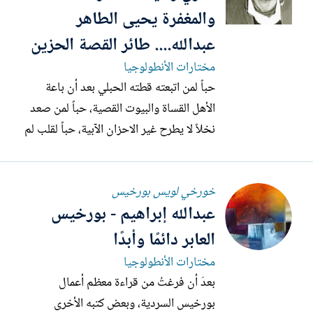
والمغفرة يحيى الطاهر
عبدالله.... طائر القصة الحزين
مختارات الأنطولوجيا
حباً لمن اتبعته قطته الحبلي بعد أن باعة
الأهل القساة والبيوت القصية، حباً لمن صعد
نخلاً لا يطرح غير الاحزان الآبية، حباً لقلب لم
يسعد إلا في الاحلام العصية، حباً لمن شرب
من مياه جدول لا تروي ألا الأرض الشراقي،
خورخي لويس بورخيس
حباً لمن استيقظ يوماً فوجد من تحمل كفن
عبدالله إبراهيم - بورخيس
طفلها البردان فوق رأسه التعبان، حباً لمن
لمّ...
العابر دائمًا وأبدًا
مختارات الأنطولوجيا
بعدَ أن فرغتُ من قراءة معظم أعمال
بورخيس السردية، وبعض كتبه الأخرى