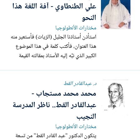
علي الطنطاوي - آفة اللغة هذا
النحو
مختارات الأنطولوجيا
استأذن أستاذنا الجليل (الزيات) فأستعير منه
هذا العنوان، فأكتب كلمة في هذا الموضوع
الكبير الذي نبَّه إليه الأستاذ بمقالته القيمة
المنشورة في ("الرسالة" الثالثة عشرة). قال
الأستاذ: "ليس من شك في أن دراسة النحو
د. عبدالقادر القط
على هذا الشكل تفيد في بحث اللهجات في
محمد محمد مستجاب -
اللغة، ودرس القراءات في القرآن، ولكننا اليوم
–...
عبدالقادر القط.. ناظر المدرسة
النجيب
مختارات الأنطولوجيا
يتكون الدكتور "عبد القادر القط" من تسعة