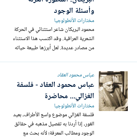
وأسئلة الوجود
مختارات الأنطولوجيا
محمود البريكان شاعر استثنائي في الحركة
الشعرية العراقية. وقد اكتسب هذا الاستثناء
من مصادر عديدة. لعل أبرزها طبيعة حياته
التي تميّزت بالتفرد، بحيث نُسجت عليها
الحكايات، وسطرت الأخبار والأحداث صغيرها
عباس محمود العقاد
وكبيرها. وكان لوقعها بين الجماعات المقرّبين
عباس محمود العقاد - فلسفة
منه، والبعيدين عنه، بمثابة الصورة ذات
المحمولات...
الغزالي... محاضرة
مختارات الأنطولوجيا
فلسفة الغزالي موضوع واسع الأطراف، بعيد
الغور، إذا أردنا به تفصيل مذهبه في حقائق
الوجود ومطالب المعرفة؛ لأنه بحث مع