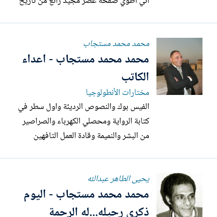
أني أطوي صفحة عصر مجيد رائع من تاريخ
الحضارة المصرية؛ فالكتاب بحر متلاطم
الأمواج، ما إن يندفع فيه زورقُك حتى تفقد
محمد محمد مستجاب
القدرة على ضبط اتجاهك، ويُبحر بك بحر
محمد محمد مستجاب - اعداء
أنيس منصور في كل اتجاه. أقول من «تاريخ
الحضارة المصرية»؛ لأنه...
الكاتب
مختارات الأنطولوجيا
الفيس بوك والنصوص الرديئة واول سطر في
كتابة الرواية ومحصلي الكهرباء والصراصير
من البشر والنميمة وقادة العمل التافهين
والخذلان ورؤساء التحرير عديمي الرؤية
والإبداع والكتابة المستنسخة من الافلام
يحيى الطاهر عبدالله
الاجنبية والثانوية العامة والقضايا التافهة
محمد محمد مستجاب - اليوم
المفتعلة ونقود لا تأتي في أوانها وبرامج
الطهي والثرثرة غير...
ذكري رحيله...له الرحمة