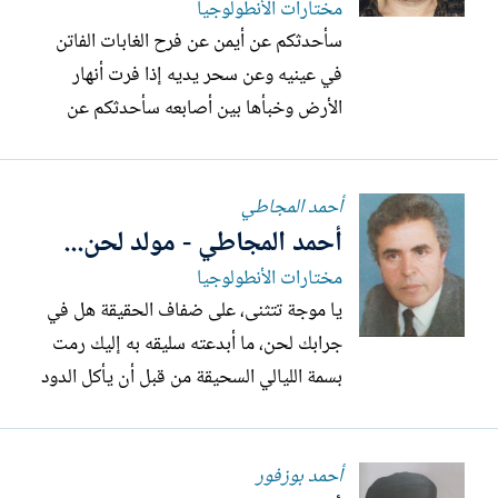
مختارات الأنطولوجيا
سأحدثكم عن أيمن عن فرح الغابات الفاتن
في عينيه وعن سحر يديه إذا فرت أنهار
الأرض وخبأها بين أصابعه سأحدثكم عن
أيمن عن قمر تشتبك الأشجار على دمه
المنسي فيسقط في النسيان عن طفل يركض
أحمد المجاطي
خلف فراشته وعن الخنجر في أقصى الوديان
أحمد المجاطي - مولد لحن...
في الأفق عصافير معادية في الأفق طيور
سود في الأفق دم ورعود امتشق الطفل
مختارات الأنطولوجيا
فراشته...
يا موجة تتثنى، على ضفاف الحقيقة هل في
جرابك لحن، ما أبدعته سليقه به إليك رمت
بسمة الليالي السحيقة من قبل أن يأكل الدود
من ضمير الخليقة أريده. إن عندي لا حرفا
ممشوقة رويتها بدماء من مهجة محروقة
أحمد بوزفور
تكاد تصرخ فيها جراح شعبي العميقة عندي