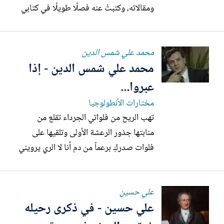
ومقالاته، وكتبتُ عنه فصلًا طويلًا في كتابي
(عين الشمس، صدر في بيروت، ٢٠١٨)، ثم
ظهر لوحده في كتاب بعنوان «وارث العمى»
محمد علي شمس الدين
عكفتُ على قراءة سيرته الذاتية. وهي ليست
محمد علي شمس الدين - إذا
سيرةً مستوفيةً لشروط نوعها، بل (هوامش
سيرة) صدرت بالعربية في عام ٢٠٢٠...
عبروا...
مختارات الأنطولوجيا
تهب الريح من فلواتي الجرداء تقلع من
منابتها جذور الرعشة الأولى وتلقيها على
فلوات صدركِ برعماً من دم أنا لا الري يرويني
وبي ظمأ ومالي فم حملتُ الجرح والإعصار
في كبدي حضنتُ العشب والأطفال وحين
علي حسين
رجعتُ من ترحالي الأبدي غسلتُ الجرح في
علي حسين - في ذكرى رحيله
نيل من الكبريت والأوحال بكفي هذه
المعروقة الأوصال حفرتُ الترعة...