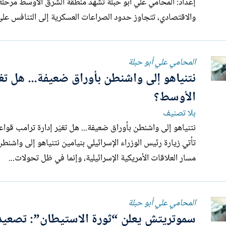
إعداد: المحامي علي أبو حبلة تشهد منطقة ال
والاقتصادي، تتجاوز حدود الصراعات العسكرية إلى التنافس على 
المحامي علي أبو حبلة
نتنياهو إلى واشنطن بأوراق ضعيفة... هل تغي
الأوسط؟
بلا تصنيف
تأتي زيارة رئيس الوزراء الإسرائيلي بنيامين نتنياهو إلى واشن
مسار العلاقات الأمريكية الإسرائيلية، وإنما في ظل تحولات...
المحامي علي أبو حبلة
سموتريتش يعلن “ثورة الاستيطان”: تصعيد 