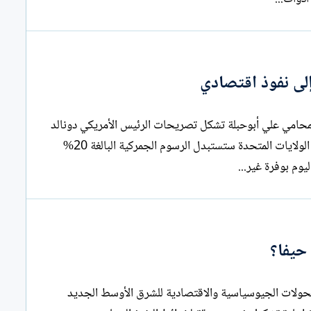
لى نفوذ اقتصادي
مضيق هرمز... حين تتحول القوة العسكرية إلى نفوذ اقتصادي المحامي علي أبوحبلة تشكل تصريحات الرئيس الأمريكي دونالد
ترامب، التي أكد فيها أن "مضيق هرمز مفتوح أمام السفن"، وأن الولايات المتحدة ستستبدل الرسوم الجمركية البالغة 20%
وم بوفرة غير...
حيفا؟
بر سوريا بحلم ميناء حيفا؟ قراءة في التحولات الجيوسياسية والاقتصادية للشرق الأوسط الجديد