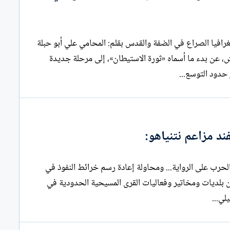
سموتريتش يعلن “ثورة الاستيطان”: تصعيد ممنهج يعيد رسم جغرافيا الصراع في الضفة والقدس بقلم: المحامي علي أبو حبلة
ش، عن بدء ما أسماه «ثورة الاستيطان»، إلى مرحلة جديدة
حدود التوسع...
ند مزاعم نتنياهو:
لقرى المسيحية الحدودية في جنوب لبنان تُفند مزاعم نتنياهو: الحرب على الرواية... ومحاولة إعادة رسم خرائط النفوذ في
 حبلة لم يكن النفي الصادر عن بلديات ومخاتير وفعاليات القرى المسيحية الحدودية في
لي...