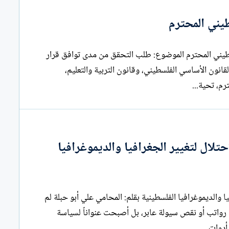
يني المحترم
التاريخ: 1/8/2026 كتاب مفتوح إلى عطوفة النائب العام الفلسطيني المحترم الموضوع: طلب التحقق من مدى توافق قرار
قانون الأساسي الفلسطيني، وقانون التربية والتعليم،
لال لتغيير الجغرافيا والديموغرافيا
سياسة الخنق الاقتصادي... أخطر أدوات الاحتلال لتغيير الجغرافيا والديموغرافيا الفلسطينية بقلم: المحامي علي أبو حبلة لم
ة رواتب أو نقص سيولة عابر، بل أصبحت عنواناً لسياسة
دوات...