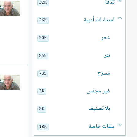
ثقافة
32K
امتدادات أدبية
26K
شعر
20K
نثر
855
مسرح
735
غير مجنس
3K
بلا تصنيف
2K
ملفات خاصة
18K