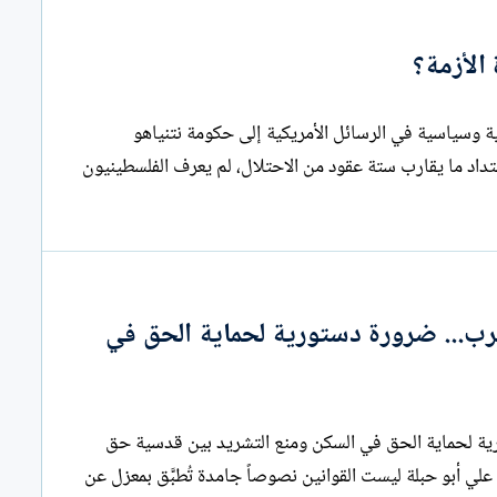
 الأزمة؟
د اللعبة أم تُعيد إدارة الأزمة؟ قراءة قانونية وسياسية في الرسائل الأمريكية إلى حكومة نتنياهو
لال الإسرائيلي بقلم: المحامي علي أبو حبلة على امتداد ما يقارب ستة عقود من الاحتلال، لم يعرف الفلسطينيون
حرب... ضرورة دستورية لحماية الحق في
تعليق المهل القانونية في فلسطين خلال الحرب... ضرورة دستورية لحماية الحق في السكن ومنع التشريد بين قدسية حق
الملكية وواجب الدولة في صون الكرامة الإنسانية بقلم: المحامي علي أبو حبلة ليست القوانين نصوصاً جامدة تُطبَّق بمعزل عن