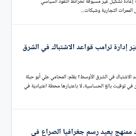
شرق الأوسط مرحلة إعادة تشكيل غير مسبوقة لخرائط النفوذ السياسي
الممرات التجارية وشبكات...
ّر إدارة ترامب قواعد الاشتباك في الشرق
نتنياهو إلى واشنطن بأوراق ضعيفة... هل تغيّر إدارة ترامب قواعد الاشتباك في الشرق الأوسط؟ بقلم: المحامي علي أبو حبلة
طن في توقيت بالغ الحساسية، لا باعتبارها محطة اعتيادية في
ممنهج يعيد رسم جغرافيا الصراع في