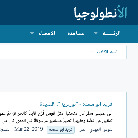
الرئيسية
مساعدة
الأعضاء
اسم الكاتب
فريد أبو سعدة - "بورتريه".. قصيدة
إلى عفيفى مطر كان منحنيا ً مثل قوس قُزَحْ قابعاً كالخرافةِ ثَمَّ غ
تماثيل من فضَّةٍ وطيوراً تصيرُ مساميرَ مرشوقةً فى المدى كان فى ال
نقوس المهدي
نص
Mar 22, 2019
القسم:
فريد
أبو
سعدة