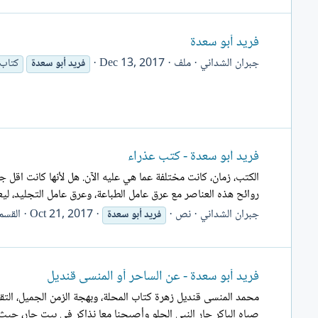
فريد أبو سعدة
جبران الشداني
ملف
Dec 13, 2017
فريد
أبو
سعدة
كتاب
فريد أبو سعدة - كتب عذراء
الكتب، زمان، كانت مختلفة عما هي عليه الآن. هل لأنها كانت اقل ج
روائح هذه العناصر مع عرق عامل الطباعة، وعرق عامل التجليد، ليعط
جبران الشداني
نص
Oct 21, 2017
القسم
فريد
أبو
سعدة
فريد أبو سعدة - عن الساحر أو المنسى قنديل
محمد المنسى قنديل زهرة كتاب المحلة، وبهجة الزمن الجميل، التقي
صباه الباكر جار النبى الحلو وأصبحنا معا نذاكر فى بيت جار، حيث نو