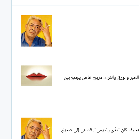
 الحبر والورق والغراء. مزيج خاص يجمع بين
النحيف كان "ندِّى ونديمى"، قدمنى إلى صديق