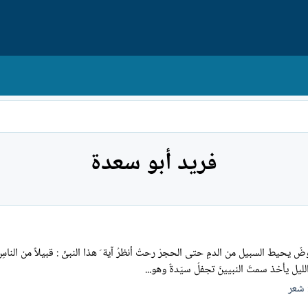
فريد أبو سعدة
موضٌ يحيط السبيل من الدمِ حتى الحجرْ رحتُ أنظرُ آية َ هذا النبىِّ : قبيلاً من الن
ليل يأخذ سمتَ النبيينَ تجفلُ سيّدةٌ وهو...
شعر