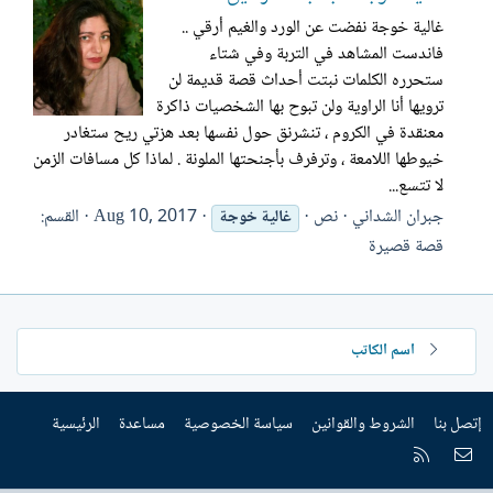
غالية خوجة نفضت عن الورد والغيم أرقي ..
فاندست المشاهد في التربة وفي شتاء
ستحرره الكلمات نبتت أحداث قصة قديمة لن
ترويها أنا الراوية ولن تبوح بها الشخصيات ذاكرة
معنقدة في الكروم ، تنشرنق حول نفسها بعد هزتي ريح ستغادر
خيوطها اللامعة ، وترفرف بأجنحتها الملونة . لماذا كل مسافات الزمن
لا تتسع...
جبران الشداني
نص
Aug 10, 2017
القسم:
غالية
خوجة
قصة قصيرة
اسم الكاتب
إتصل بنا
الشروط والقوانين
سياسة الخصوصية
مساعدة
الرئيسية
إتصل بنا
RSS