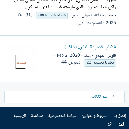
الموروث الثقافي (العربي) الذي شكّل ذائقة المتلقي العربي للشعر.
ولكن، هذا التجاوز – الذي مارسته قصيدة النثر – لم يكن...
محمد عبدالله الخولي
نص
Oct 31,
قضايا
قصيدة
النثر
2025
القسم:
نقد أدبي
قضايا قصيدة النثر.. (ملف)
نقوس المهدي
ملف
Feb 2, 2020
نصوص: 144
قضايا
قصيدة
النثر
اسم الكاتب
إتصل بنا
الشروط والقوانين
سياسة الخصوصية
مساعدة
الرئيسية
إتصل بنا
RSS