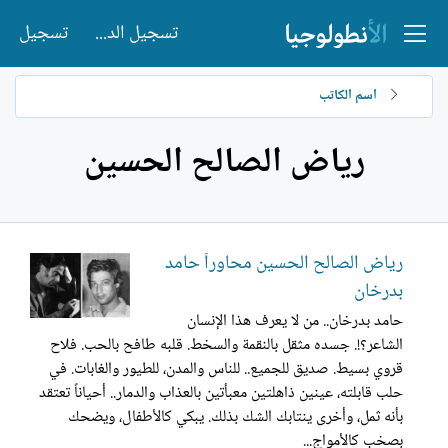
تسجيل الدخول
تسجيل
اسم الكاتب
رياض الصالح الحسين
رياض الصالح الحسين محاوراً حامد
بدرخان
حامد بدرخان.. من لا يعرف هذا الإنسان
الشاعر؟!. جسده مثقل بالنقمة والسخط. قلبه طافح بالحب. فلاح
قروي بسيط. صديق للجميع.. للناس والمدن، للطيور والغابات. في
حلب قابلته، عينين ذاهلتين معبأتين بالعذاب والدمار.. أحياناً تعتقد
بأنه ثمل، وأخرى ينتابك الشك بذلك. يبكي كالأطفال، ويضحك
بصخب كالأمواج...