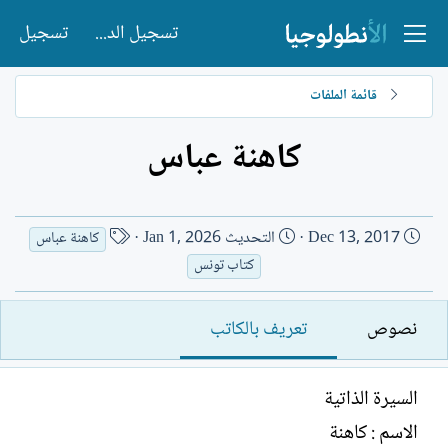
تسجيل الدخول
تسجيل
قائمة الملفات
كاهنة عباس
ت
ا
Dec 13, 2017
التحديث
Jan 1, 2026
كاهنة عباس
ا
س
كتاب تونس
ر
م
ي
ا
نصوص
تعريف بالكاتب
خ
ل
ا
ك
ل
ا
السيرة الذاتية
إ
ت
ن
ب
الاسم : كاهنة