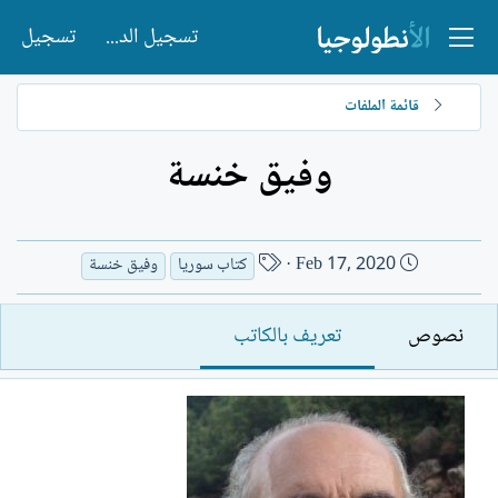
تسجيل الدخول
تسجيل
قائمة الملفات
وفيق خنسة
ت
ا
Feb 17, 2020
كتاب سوريا
وفيق خنسة
ا
س
ر
م
نصوص
تعريف بالكاتب
ي
ا
خ
ل
ا
ك
ل
ا
إ
ت
ن
ب