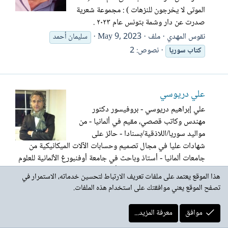
الموتى لا يخرجون للنزهات ) : مجموعة شعرية
صدرت عن دار وشمة بتونس عام ٢٠٢٣ .
نقوس المهدي
ملف
May 9, 2023
سليمان أحمد
نصوص: 2
كتاب
سوريا
علي دريوسي
علي إبراهيم دريوسي - بروفيسور دكتور
مهندس وكاتب قصصي، مقيم في ألمانيا - من
مواليد سوريا/اللاذقية/بسنادا - حائز على
شهادات عليا في مجال تصميم وحسابات الآلات الميكانيكية من
جامعات ألمانيا - أستاذ وباحث في جامعة أوفنبورغ الألمانية للعلوم
التقنية - لديه اهتمامات في الشأن السياسي الاجتماعي العام، في...
هذا الموقع يعتمد على ملفات تعريف الارتباط لتحسين خدماته، الاستمرار في
نقوس المهدي
ملف
May 5, 2023
علي دريوسي
تصفح الموقع يعني موافقتك على استخدام هذه الملفات.
نصوص: 2
كتاب
سوريا
موافق
معرفة المزيد...