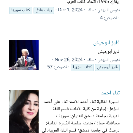
إيقاع، 1995/ اتحاد كتّاب العرب...
نقوس المهدي
ملف
Dec 1, 2024
رباب هلال
كتاب
سوريا
نصوص: 4
فايز أبوجيش‎
فايز أبوجيش
نقوس المهدي
ملف
Nov 26, 2024
نصوص: 57
فايز أبوجيش‎
كتاب
سوريا
ثناء أحمد
السيرة الذاتية ثناء أحمد الاسم: ثناء علي أحمد
المؤهل: إجازة من كلية الآداب/ قسم اللغة
العربية بجامعة دمشق العنوان: سورية /
محافظة حماة / منطقة سلمية السِّيرة الذاتية:
درستُ في جامعة دمشق/ قسم اللغة العربية. لي