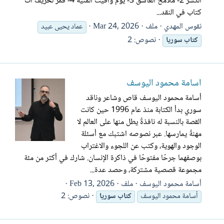
الكسر 2- ملامح العاشق 3- يوم وافيت المنية 4- قمر لخريف آت
كتاب في النقد...
نقوس المهدي
ملف
Mar 24, 2026
عماد يحيى عبيد
نصوص: 2
كتاب
سوريا
أسامة محمود اليوسف
أسامة محمود اليوسف قاص وشاعر وناقد
سوري بدأ الكتابة منذ عام 1996 حين كانت
القصة بالنسبة له نافذةً يطل منها على العالم لا
مهنةً يمارسها. عبر نصوصه اشتبك مع أسئلة
الوجود والهوية، وكتب عن اللجوء والاغتراب
بوصفهما جرحًا مفتوحًا في ذاكرة الإنسان. شارك في أكثر من مئة
مجموعة قصصية مشتركة، وحصد عدة...
أسامة محمود اليوسف
ملف
Feb 13, 2026
نصوص: 2
أسامة محمود اليوسف
كتاب
سوريا