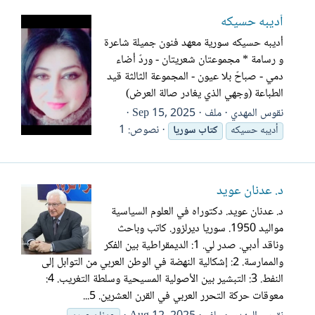
أديبه حسيكه
أديبه حسيكه سورية معهد فنون جميلة شاعرة
و رسامة * مجموعتان شعريتان - وردٌ أضاء
دمي - صباحٌ بلا عيون - المجموعة الثالثة قيد
الطباعة (وجهي الذي يغادر صالة العرض)
نقوس المهدي
ملف
Sep 15, 2025
نصوص: 1
أديبه حسيكه
كتاب
سوريا
د. عدنان عويد
د. عدنان عويد. دكتوراه في العلوم السياسية
مواليد 1950. سوريا ديرلزور. كاتب وباحث
وناقد أدبي. صدر لي. 1: الديمقراطية بين الفكر
والممارسة. 2: إشكالية النهضة في الوطن العربي من التوابل إلى
النفط. 3: التبشير بين الأصولية المسيحية وسلطة التغريب. 4:
معوقات حركة التحرر العربي في القرن العشرين. 5...