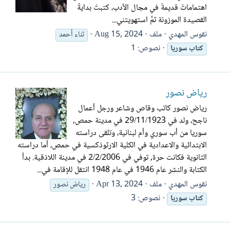
اهتماماتٌ قديمةٌ في مجال الأدب، كتبتُ بدايةً
القصيدة الموزونة ثمَّ استهويتني...
نقوس المهدي
ملف
Aug 15, 2024
ثناء أحمد
نصوص: 1
كتاب
سوريا
رياض نصور
رياض نصور كاتب وقاص وشاعر ورجل أعمال
ناجح، ولد في 29/11/1923 في مدينة حمص,
سوريا من أب سوري وأم لبنانية، وتلقى دراسته
الابتدائية والاعدادية في الكلية الارثوذكسية في حمص، أما دراسته
الثانوية فكانت حرة, توفي في 2/2/2006 في مدينة اللاذقية. بدأ
الكتابة والنشر عام 1946 في عام 1948 انتقل للإقامة في...
نقوس المهدي
ملف
Apr 13, 2024
رياض نصور
نصوص: 3
كتاب
سوريا