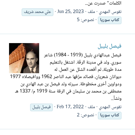
الكلمات" صدرت عن...
نقوس المهدي
ملف
Jun 25, 2023
علي محمد شريف
نصوص: 5
كتاب
سوريا
فيصل بليبل
فيصل عبدالهادي بليبل (1919 - 1984) شاعر
سوري. ولد في مدينة الرقّة. اشتغل بالتعليم
مدة طويلة، ثم أقعده الشلل عن العمل. له
ديوانان شعريان، قصائد مزّقها عبد الناصر 1962 ووافيصلاه 1977
ودواوين أخرى مخطوطة. سيرته ولد فيصل بن عبد الهادي بن
مصطفى بن محمد بن سليمان في الرقة سنة 1919 م/ 1337 هـ
ونشأ...
نقوس المهدي
ملف
Feb 17, 2022
فيصل بليبل
نصوص: 2
كتاب
سوريا