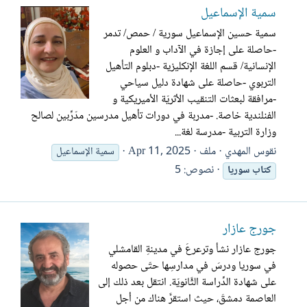
سمية الإسماعيل
سمية حسين الإسماعيل سورية / حمص/ تدمر
-حاصلة على إجازة في الآداب و العلوم
الإنسانية/ قسم اللغة الإنكليزية -دبلوم التأهيل
التربوي -حاصلة على شهادة دليل سياحي
-مرافقة لبعثات التنقيب الأثريّة الأميريكية و
الفنلندية خاصة. -مدربة في دورات تأهيل مدرسين مدّرِّبين لصالح
وزارة التربية -مدرسة لغة...
نقوس المهدي
ملف
Apr 11, 2025
سمية الإسماعيل
نصوص: 5
كتاب
سوريا
جورج عازار
جورج عازار نشأ وترعرعَ في مدينةِ القامشلي
في سوريا ودرسَ في مدارسِها حتّى حصوله
على شهادة الدِّراسة الثَّانويّة. انتقل بعد ذلك إلى
العاصمة دمشقَ، حيث استقرَّ هناك من أجل