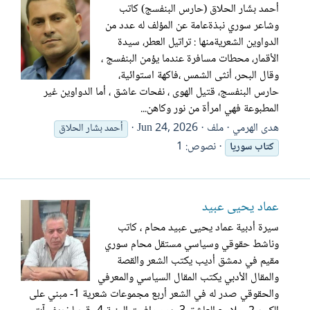
أحمد بشّار الحلاق (حارس البنفسج) ‬‏كاتب
وشاعر سوري نبذةعامة عن المؤلف له عدد من
الدواوين الشعريةمنها : تراتيل العطر، سيدة
الأقمار، محطات مسافرة عندما يؤمن البنفسج ،
وقال البحر، أنثى الشمس ،فاكهة استوائية،
حارس البنفسج، قتيل الهوى ، نفحات عاشق ، أما الدواوين غير
المطبوعة فهي امرأة من نور وكاهن...
هدى الهرمي
ملف
Jun 24, 2026
أحمد بشّار الحلاق
نصوص: 1
كتاب
سوريا
عماد يحيى عبيد
سيرة أدبية عماد يحيى عبيد محام ، كاتب
وناشط حقوقي وسياسي مستقل محام سوري
مقيم في دمشق أديب يكتب الشعر والقصة
والمقال الأدبي يكتب المقال السياسي والمعرفي
والحقوقي صدر له في الشعر أربع مجموعات شعرية 1- مبني على