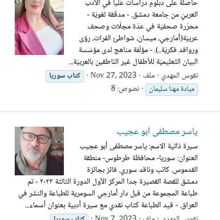
حاصلة على دبلومِ دراسات عُليا في الأدب
العربيّ من جامعة دمشق. - مدقّقة لغويّة -
محرّرة صحفيّة في عدّة مجلّات وصحف
عربيّة(أمارجي، ميسان، شواطئ الفرات، رؤى
وروافد فكريّة..). - مؤلّفة مناهج لدى مؤسّسة
البيان التّعليميّة للأطفال غير النّاطقين بالعربيّة...
نقوس المهدي
ملف
Nov 27, 2023
كتاب
سوريا
نصوص: 8
ميادة مهنا سليمان
ياسر مصطفى أبو عجيب
سيرة ذاتية الاسم: ياسر مصطفى أبو عجيب
العنوان: سوريا- محافظة طرطوس- منطقة
القدموس. كاتب وناقد سوري. فائز بجائزة
دمشق للقصة القصيرة جدا المركز الأول الدورة الثالثة ٢٠٢٣ - تم
طباعة المجموعة من قبل دار أمارجي السومرية للطباعة والنشر في
العراق. - قيد الطباعة كتاب نقدي مع سيرة أدبية بعنوان أسماء...
نقوس المهدي
ملف
Nov 7, 2023
كتاب
سوريا