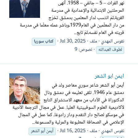
نهر الفرات – 5 – جانفي – 1958. أنهى
المرحلتين الابتدائية والإعدادية في مدرسة
القرية،ثمّ انتسب لدار المعلمين بدمشق. تخرّج
من دار المعلّمين في العام1979،وباشر عمله معلّما في مدرسة
قريته في العام نفسه،ثمّ تابع...
نقوس المهدي
ملف
Jul 30, 2025
كتاب
سوريا
نصوص: 9
لطوف العبدالله
أيمن أبو الشعر
أيمن أبو الشعر شاعر سوري معاصر ولد في
دمشق عام 1946. تلقى تعليمه في دمشق ونال
الدكتوراة في الآداب من معهد الاستشراق التابع
لأكاديمية العلوم السوفييتية العليا. عمل في مجال الترجمة الأدبية
في موسكو لصالح دار التقدم ودار رادوغا، كما عمل في المجال
الإعلامي في الصحافة المطبوعة والمرئية والمسموعة...
نقوس المهدي
ملف
Jul 16, 2025
أيمن أبو الشعر