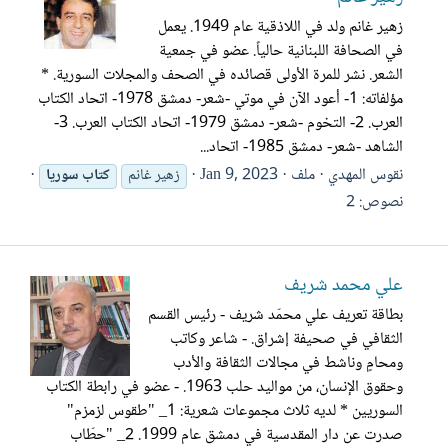
زهير غانم ولد في اللاذقية عام 1949. يعمل
في الصحافة اللبنانية حالياً. عضو في جمعية
الشعر. نشر للمرة الأولى قصائده في الصحف والمجلات السورية. *
مؤلفاته: 1- أعود الآن في موتي -شعر- دمشق 1978- اتحاد الكتاب
العرب. 2- التخوم -شعر- دمشق 1979- اتحاد الكتاب العرب. 3-
الشاهد -شعر- دمشق 1985- اتحاد...
نقوس المهدي
ملف
Jan 9, 2023
زهير غانم
كتاب
سوريا
نصوص: 2
علي محمد شريف
بطاقة تعريف علي محمّد شريف - رئيس القسم
الثقافي في صحيفة إشراق. - شاعر وكاتب
ومحامٍ وناشط في مجالات الثقافة والأدب
وحقوق الإنسان، من مواليد حلب 1963. - عضو في رابطة الكتاب
السوريين * لديه ثلاث مجموعات شعرية: 1_ "طقوس لزمزم"
صدرت عن دار المقدسية في دمشق عام 1999. 2_ "حطّاب