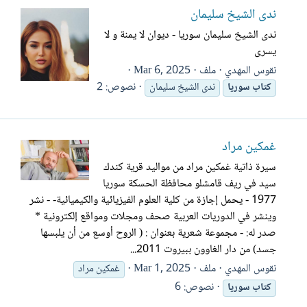
ندى الشيخ سليمان
ندى الشيخ سليمان سوريا - ديوان لا يمنة و لا
يسرى
نقوس المهدي
ملف
Mar 6, 2025
نصوص: 2
كتاب
سوريا
ندى الشيخ سليمان
غمكين مراد
سيرة ذاتية غمكين مراد من مواليد قرية كندك
سيد في ريف قامشلو محافظة الحسكة سوريا
1977 - يحمل إجازة من كلية العلوم الفيزيائية والكيميائية- - نشر
وينشر في الدوريات العربية صحف ومجلات ومواقع إلكترونية *
صدر له: - مجموعة شعرية بعنوان : ( الروح أوسع من أن يلبسها
جسد) من دار الغاوون ببيروت 2011...
نقوس المهدي
ملف
Mar 1, 2025
غمكين مراد
نصوص: 6
كتاب
سوريا