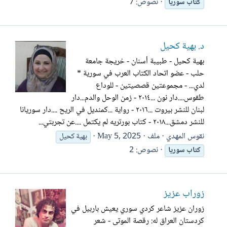
نصوص: 7
كتاب
سوريا
د. بهية كحيل
بهية كحيل - طبيبة أسنان - خريجة جامعة
حلب - عضو اتحاد الكتاب العرب في سورية *
لدي... - مجموعتين قصصيتين - للوداع
طقوس....دار نون ...٢٠١٤ - زمن الوحل والدم...دار
لبنان للنشر بيروت ...٢٠١٦ - رواية ...كمنديل في الريح ....دار سوريانا
للنشر دمشق...٢٠١٨ - كتاب بورتريه لم يكتمل ....عن تجربتي...
نقوس المهدي
ملف
May 5, 2025
بهية كحيل
نصوص: 2
كتاب
سوريا
زوراب عزيز
زوران عزيز شاعر كردي سوري يعيش باربيل في
كردستان العراق له: رقصة الموتى - شعر