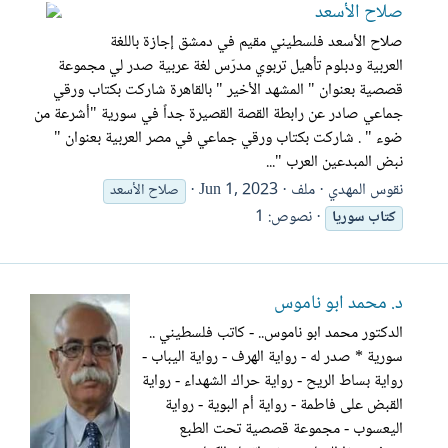
صلاح الأسعد
صلاح الأسعد فلسطيني مقيم في دمشق إجازة باللغة
العربية ودبلوم تأهيل تربوي مدرّس لغة عربية صدر لي مجموعة
قصصية بعنوان " المشهد الأخير " بالقاهرة شاركت بكتاب ورقي
جماعي صادر عن رابطة القصة القصيرة جداً في سورية "أشرعة من
ضوء " . شاركت بكتاب ورقي جماعي في مصر العربية بعنوان "
نبض المبدعين العرب "...
نقوس المهدي
ملف
Jun 1, 2023
صلاح الأسعد
نصوص: 1
كتاب
سوريا
د. محمد ابو ناموس
الدكتور محمد ابو ناموس.. - كاتب فلسطيني ..
سورية * صدر له - رواية الهرف - رواية اليباب -
رواية بساط الريح - رواية حراك الشهداء - رواية
القبض على فاطمة - رواية أم البوية - رواية
اليعسوب - مجموعة قصصية تحت الطبع