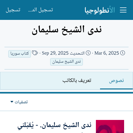
تسجيل الدخول
تسجيل
ندى الشيخ سليمان
ت
ا
Mar 6, 2025
التحديث
Sep 29, 2025
كتاب سوريا
ا
س
ندى الشيخ سليمان
ر
م
ي
ا
نصوص
تعريف بالكاتب
خ
ل
ا
ك
ل
ا
تصفيات
إ
ت
ن
ب
ش
‎ندى الشيخ سليمان.‎ - يُقبّلني
ا
ء