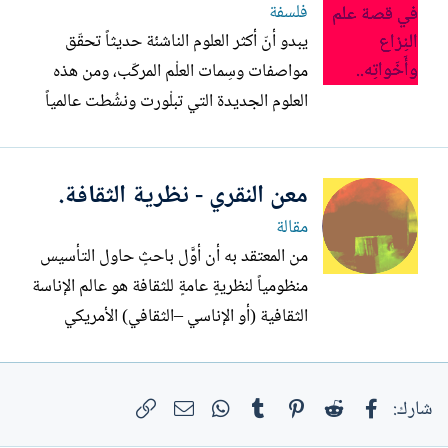
فلسفة
يبدو أنّ أكثر العلوم الناشئة حديثاً تحقّق
مواصفات وسِمات العلْم المركّب، ومن هذه
العلوم الجديدة التي تبلْورت ونشُطت عالمياً
على نطاقٍ واسع منذ بضعة عقود فقط علم
النزاع أو الكونْفليكتولوجيا، لذا سنأخذه كأحد
معن النقري - نظرية الثقافة.
الأمثلة التفصيلية لبيان تركُّبيته وتعدُّدية
الاختصاصات التي تدعم ركائزه منذ لحظات
مقالة
التأسيس،...
من المعتقد به أن أوَّل باحثٍ حاول التأسيس
منظومياً لنظريةٍ عامةٍ للثقافة هو عالم الإناسة
الثقافية (أو الإناسي –الثقافي) الأمريكي
المشهور “ليسْلي وايْتْ” (1900- 1975م).
مسميّاً نظريته هذه “علم الثّقافة” لتأخذ
فيسبوك
Reddit
Pinterest
Tumblr
WhatsApp
الرابط
دلالاتٍ منظومية وعلمية أكثر رصانةً ودقةً
البريد الإلكتروني
شارك:
بالمقارنة مع معاني هذه الكلمة التي