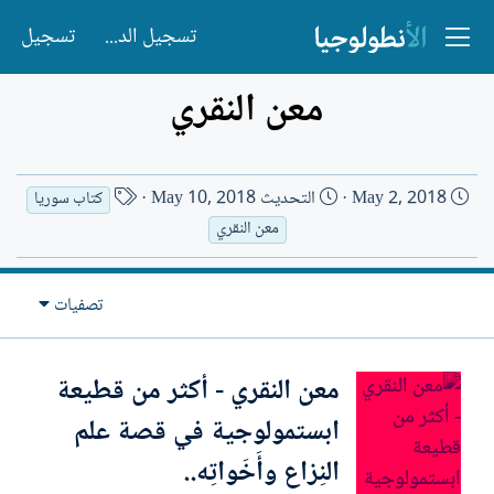
تسجيل الدخول
تسجيل
معن النقري
ت
ا
May 2, 2018
التحديث
May 10, 2018
كتاب سوريا
ا
س
معن النقري
ر
م
ي
ا
خ
ل
تصفيات
ا
ك
ل
ا
معن النقري - أكثر من قطيعة
إ
ت
ن
ب
ابستمولوجية في قصة علم
ش
ا
النِزاع وأَخَواتِه..
ء