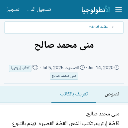
تسجيل الدخول
تسجيل
قائمة الملفات
منى محمد صالح
ت
ا
Jun 14, 2020
التحديث
Jul 5, 2026
كتاب إريتريا
ا
س
منى محمد صالح
ر
م
ي
ا
نصوص
تعريف بالكاتب
خ
ل
ا
ك
ل
ا
منى محمد صالح.
إ
ت
ن
ب
قاصّة إرترية، تكتب الشعر، القصّة القصيرة، تهتم بالتنوع