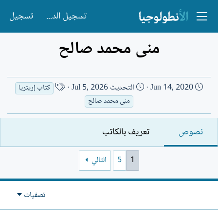
تسجيل الدخول
تسجيل
منى محمد صالح
ت
ا
Jun 14, 2020
التحديث
Jul 5, 2026
كتاب إريتريا
ا
س
منى محمد صالح
ر
م
ي
ا
نصوص
تعريف بالكاتب
خ
ل
ا
ك
ل
ا
1
5
التالي
إ
ت
ن
ب
ش
تصفيات
ا
ء