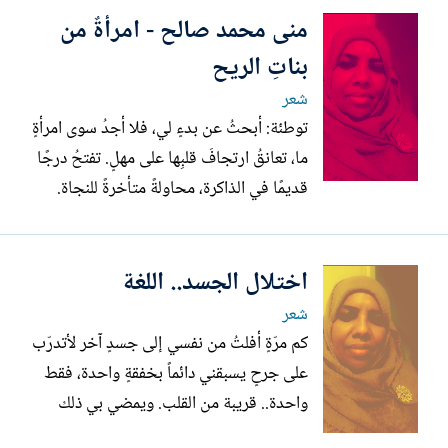
منى محمد صالح - امرأةٌ من
بناتِ الريح
شعر
توطئة: أبحثُ عن بدءٍ لي، فلا أجدُ سوى امرأةٍ
ما، تعانقُ ارتجافَ قلبِها على مهلٍ. تفتحُ درجًا
قديمًا في الذاكرة، محاولةً متأخرةً للنجاة.
مساءً بعيدًا يمرُّ بهدوءٍ، يُلامسُ وشايتَها
بأغنياتِ الريح. ــــ أنا لا أدري من أين بدأتُ…
اختلال الجسد.. اللغة
وتنهدت في سرّها، كأنها تُغلق خلفها باب
السؤال! في المساء، لا يدنو...
شعر
كم مرّةٍ أفلتُ من نفسي إلى جسدٍ آخر لأتدرّب
على جرحٍ يسبقني دائماً بخفقةٍ واحدة، فقط
واحدة.. قريبة من القلب. ويمضي بي ذلك
الجسد كأنّه لا يتذكّرني، على خطى لا