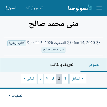
تسجيل الدخول
تسجيل
منى محمد صالح
ت
ا
Jun 14, 2020
التحديث
Jul 5, 2026
كتاب إريتريا
ا
س
منى محمد صالح
ر
م
ي
ا
نصوص
تعريف بالكاتب
خ
ل
ا
ك
ل
ا
السابق
1
2
3
4
5
التالي
إ
ت
ن
ب
ش
تصفيات
ا
ء