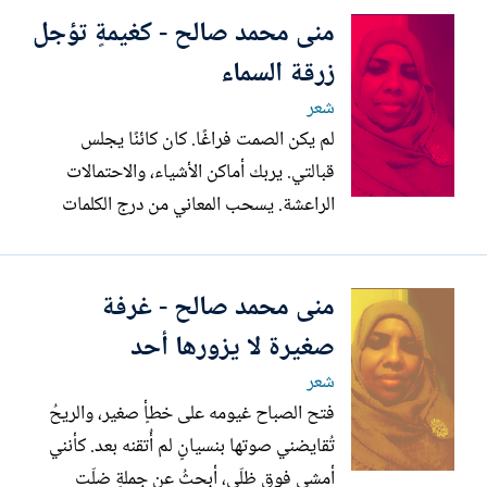
منى محمد صالح - كغيمةٍ تؤجل
زرقة السماء
شعر
لم يكن الصمت فراغًا. كان كائنًا يجلس
قبالتي. يربك أماكن الأشياء، والاحتمالات
الراعشة. يسحب المعاني من درج الكلمات
ويضع وجهي على الطاولة، عاريًا تمامًا، كأنه
يستدعي اسمي الأخير. ثم أعود إليَّ فارغةً،
منى محمد صالح - غرفة
بنصف اسم ونصف رغبة. كما يؤجَّل حلم،
عودة جناحيه، غير مستعجل على التحليق يمرّ
صغيرة لا يزورها أحد
بقربي دون أن...
شعر
فتح الصباح غيومه على خطأٍ صغير، والريحُ
تُقايضني صوتها بنسيانٍ لم أُتقنه بعد. كأنني
أمشي فوق ظلّي، أبحثُ عن جملةٍ ضلّت