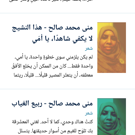
ارتباكٍ دافئ وعطرَ وداعٍ قديم... دونَ التفات.
عبثاً أرادوا لي أن أكون: خفيفةً كظلٍّ يتلاشى
منى محمد صالح - هذا النشيج
دون أن يتركَ أثراً، هشّةً كارتعاشةِ شمعةٍ في
ممرٍّ مهجور، كحزنٍ...
لا يكفي شاهدًا، يا أمّي
شعر
لم يكن يلزمني سوى خطوةٍ واحدة، يا أمي،
واحدة فقط... كان من الممكن أن يخلع الأفقُ
معطفه، أن يتعثّر المصير قليلًا... قليلًا، ريثما
اختلس، أمنياتي المؤجلة، أن يُعيدَ لي المدى،
ترتيبَ الطرقاتِ الموحلة بي، كي تنبت البذور
منى محمد صالح - ربيع الغياب
التي خبأتُها في عتمتي، دون وجل، كرسالة
حب ضائعة، بين عاشقين. لم يكن يلزمني
شعر
سوى...
كنتُ هناك وحدي، كما لا أحد. لغتي المعشّرقة
بكَ تلوّح للغيمِ من أسوار حديقتها. يتسلل