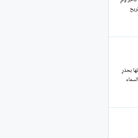
 الريح
ا بحذرٍ
لسماء