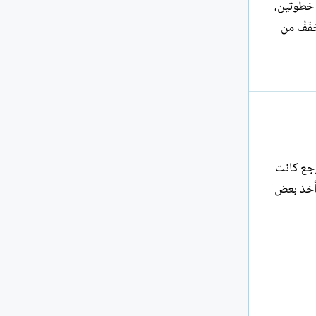
، خطوتين،
ُخفّفُ من
أتقنت ابتسامتها الهادئة مثل صلوات الفجر، تعلمت أن تحتفظ بكل مشاعرها في زوايا القلب حتى وقت متأخر من الوجع كانت
نزق عذوبتها، وحينما ينهار قلبها في غفلةٍ ما... تصعد لتأخذ بعض