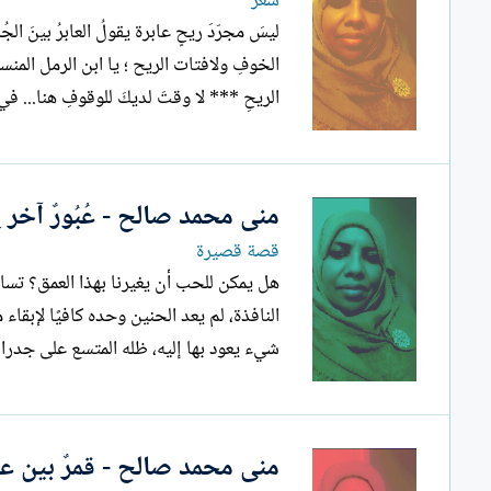
شعر
ليسَ مجرّدَ ريحٍ عابرة يقولُ العابرُ بينَ ا
الخوفِ ولافتات الريح ؛ يا ابن الرمل المنسي
الريحِ *** لا وقتَ لديكَ للوقوفِ هنا... في بلادٍ...
منى محمد صالح - عُبُورٌ آخر لِلذّ
قصة قصيرة
هل يمكن للحب أن يغيرنا بهذا العمق؟ تساء
النافذة، لم يعد الحنين وحده كافيًا لإبقاء
شيء يعود بها إليه، ظله المتسع على جدرا
منى محمد صالح - قمرٌ بين ع