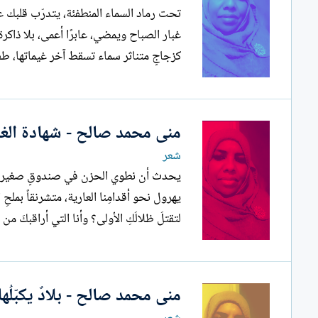
كزجاجٍ متناثر سماء تسقط آخر غيماتها، طفوًا منسيًا،...
منى محمد صالح - شهادة الغي
شعر
يحدث أن نطوي الحزن في صندوقٍ صغير والغ
يهرول نحو أقدامِنا العارية، متشرنقاً بمل
لتقتلَ ظلالَكِ الأولى؟ وأنا التي أراقبكَ من بعيدٍ، أراكَ الآن،...
منى محمد صالح - بلادٌ يكبّلُه