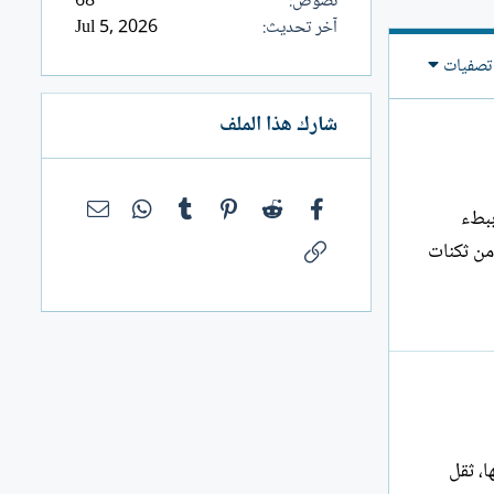
نصوص
68
آخر تحديث
Jul 5, 2026
تصفيات
شارك هذا الملف
فيسبوك
Reddit
Pinterest
Tumblr
WhatsApp
البريد الإلك
ببطء
الرابط
من ثكنات
ا، ثقل