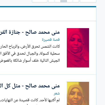
ل
إ
ن
ش
ا
ء
منى محمد صالح - جنازة الفر
قصة قصيرة
كانت الشمس تحرق الأرض، والرياح الحارة 
سحلية كسولة، والجبال تحدق في الأفق ال
الجيش النائية خلف أسوار شائكة بالغموض و
منى محمد صالح - مثل كل النها
شعر
لم أكتبها لأحد. كانت قصيدة عن النهايات