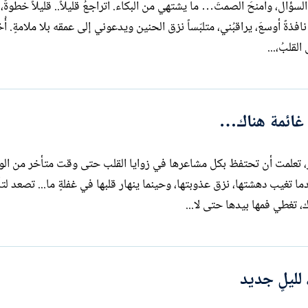
ال، وأمنحَ الصمتَ… ما يشتهي من البكاء. أتراجعُ قليلاً.. قليلاً خطوةً
فتحُ له نافذةً أوسعَ، يراقبُني، متلبّساً نزق الحنين ويدعوني إلى عمقه بلا ملامةٍ. أ
القلبُ،...
 غائمة هناك…
تدرك جيدًا كيف تكتسب الأشياء حزنها عندما تغيب دهشتها، 
، تغطي فمها بيدها حتى لا...
لليلٍ جديد