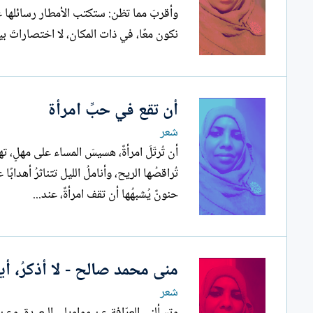
وأقربَ مما تظن: ستكتب الأم
نكون معًا، في ذات المكان، لا اختصاراتَ بين
أن تقع في حبِّ امرأة
شعر
تُراقصُها الريح، وأناملُ الليل تتناثرُ أهدا
حنونٌ يُشبهُها أن تقف امرأةٌ، عند...
منى محمد صالح - لا أذكرُ، أ
شعر
وتسألني العرّافة عن مواويلي البعيدة، وعن 