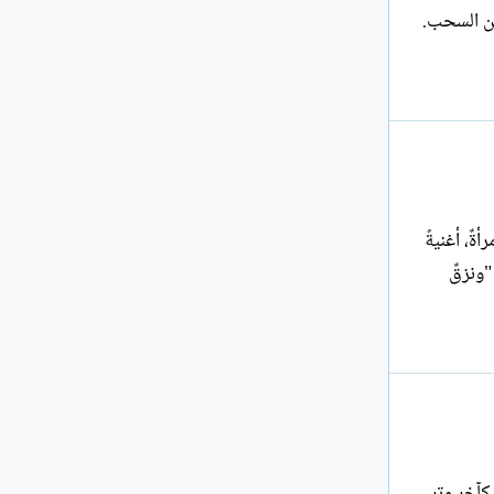
 بين السحب.
 كيفَ يُزهرُ الحنينُ قمرًا في مروجِ الذكريات؟ أن تبكي امرأةٌ، أغنيةً
"ونزقٌ
كآخر وترٍ