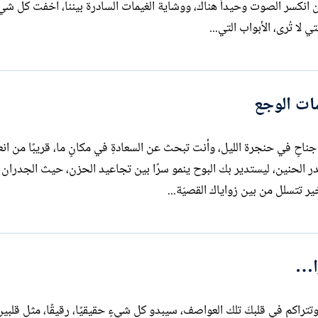
 أسررتها لنفسي، حين انكسر الصوت وحيداً هناك، ووشاية الغيمات السادرة بيننا، أخفت كل 
ات الوجع
ناحٍ في حنجرة الليل، وأنت تبحث عن السعادةِ في مكانٍ ما، قريبًا من ان
ي صدر الحنين، ليستدير بك البوح ينمو سرًا بين تجاعيد الحزن، حيث الجدرا
 تتسلل من بين زواياك القصيّة...
ًا…
تراكم في قلبكَ تلك العواصف، سيبدو كل شيءٍ حقيقيًا، رقيقًا، مثل قلبي