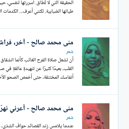
الحقيقة التي لا تُطاق.
طياتها الضبابية. لكنني أعرف... الكدمات التي لا تُرى، الأبواب التي...
منى محمد صالح - آخر، فراش
شعر
أن تشعل صلاة الفرح الغائب كأنما انشقاق ج
القلب، بعيدًا كثيرًا عن تنهيدةٍ عالقةٍ ف
أنفاسك المختنقة، حتى أخمص الصحو الأخير
منى محمد صالح - أعرني نهر
شعر
عندما يلامس زند القصائد حوافَ الشذى، وت