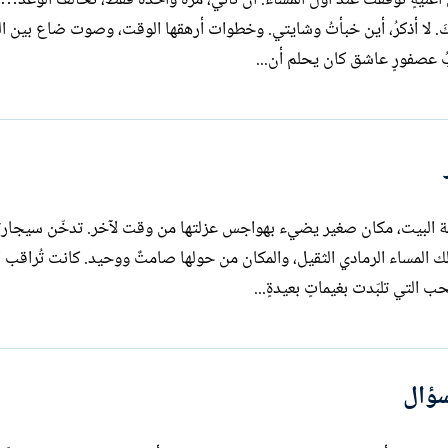
ارتعشت فرائضه، وأضاء، صلاتي في عينيكَ. لا أذكرُ، أين خبأتُ وشايتي. وخطوات أرهقها الوقت، وصوت ضاع بين
ُ عصفورٍ عاشق كان يحلم أن...
قة البيت، مكان صغير يضيء بهواجس عزلتها من وقت لآخر. تدخّن سيجارته
لك المساء الرمادي الثقيل، والمكان من حولها صامتٌ ووحيد. كانت تُراقب ا
 التي تلبّدت بغيماتٍ بعيدةٍ...
سؤال