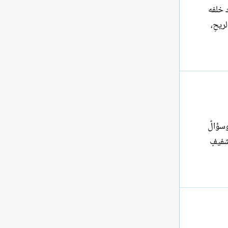
ذة الفقد، يترك خلفه
ف الريحِ،
سؤالٌ
شفيفٍ