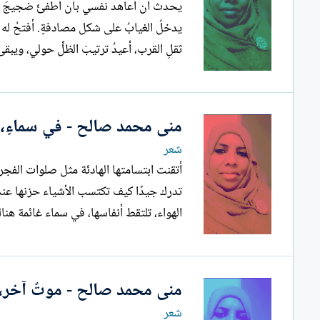
يحدث أن أعاهد نفسي بأن أُطفئَ ضجيجَ السؤ
يدخلُ الغيابُ على شكل مصادفةٍ. أ
ثقلِ القرب، أعيدُ ترتيبَ الظلِّ حولي، ويبقى 
منى محمد صالح - في سماءٍ،
شعر
الهواء، تلتقط أنفاسها، في سماء غائمة هناك
منى محمد صالح - موتٌ آخر، 
شعر