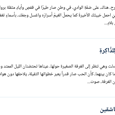
لجُرحِ، هناك، على ضفّةِ الوادي، في وطنٍ صار طيرًا في قفصٍ وأيادٍ مثقلة برو
ّ احمل خيبتَكَ الأخيرةَ كما يحملُ الغيمُ أسرارَه واغسل وجعَك، بأسماءٍ تغ
َاكِرةِ
لت وهي تنظر إلى الغرفة الصغيرة حولها، عيناها تحتضنان الليل الممتد وح
 ما كان بينهما، كأن الحب صار قدراً يعبر خطواتها الثقيلة، يلاحقها دون هوا
ن الغرفة، صوت...
اشقين