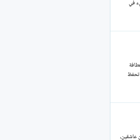
شيء في
عطافة
ن تحفظ
ن عاشقين،