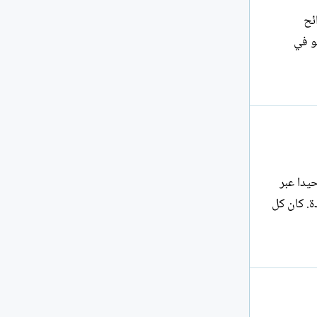
ائح
فو في
يدا عبر
دة. كان كل