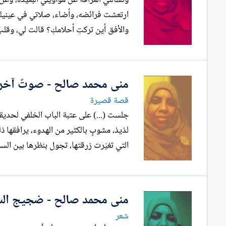
والأفق أين تركتِ أحلامكِ؟ قالت لي، وقلب
منى محمد صالح - صوتٌ آخر
قصة قصيرة
جلست (...) على عتبة الباب الخلفي لحدي
لذيذ، مشوبٍ بالكثير من الهدوء، يرافقها ذ
التي تغيّرت زرقتها، تجول بنظرها بين السحب
منى محمد صالح - ضجيج ال
شعر