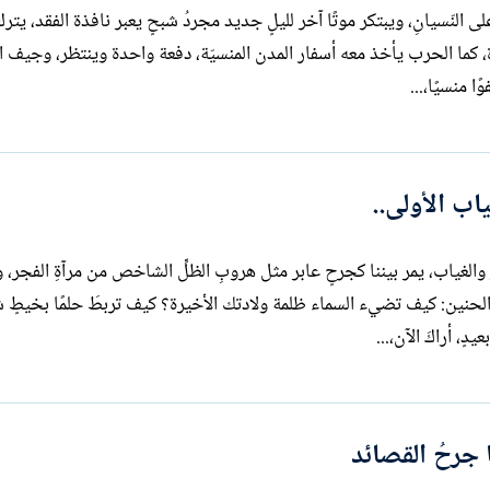
تحت رماد السماء المنطفئة، يتدرّب قلبك على النّسيانِ، ويبتكر موتًا آخر لليلٍ جديد مجردُ شبحٍ يعبر ناف
غبار الصباح ويمضي، عابرًا أعمى، بلا ذاكرة، كما الحرب يأخذ معه أسفار المدن المنسيّة، دفعة واحدة وينتظر، وجي
اب الأولى..
ياب، يمر بيننا كجرحٍ عابر مثل هروبِ الظلِّ الشاخص من مرآةِ الفجر، و
حِ الحنين: كيف تضيء السماء ظلمة ولادتك الأخيرة؟ كيف تربطَ حلمًا بخيطٍ 
ا جرحُ القصائد