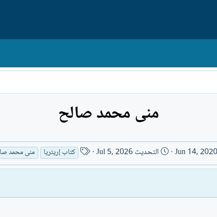
منى محمد صالح
ا
Jun 14, 202
التحديث
Jul 5, 2026
كتاب إريتريا
منى محمد صا
س
م
ا
ل
ك