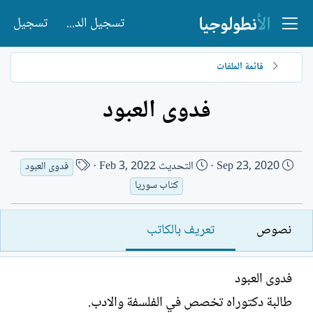
تسجيل الدخول
تسجيل
قائمة الملفات
فدوى العبود
ت
ا
Sep 23, 2020
التحديث
Feb 3, 2022
فدوى العبود
ا
س
كتاب سوريا
ر
م
ي
ا
نصوص
تعريف بالكاتب
خ
ل
ا
ك
ل
ا
فدوى العبود
إ
ت
ن
ب
طالبة دكتوراه تخصص في الفلسفة والادب.