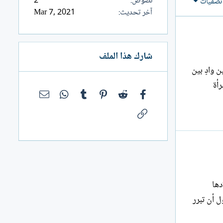
نصوص
2
تصفيات
آخر تحديث
Mar 7, 2021
شارك هذا الملف
 هضاب الذنب ليجدد الفضل فضلين وادٍ بين
أة
فيسبوك
Reddit
Pinterest
Tumblr
WhatsApp
البريد الإلك
الرابط
ادها
 تحاول أن تبرر