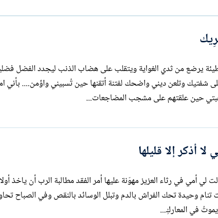
ل
ا
إ
ت
ن
ب
رِيك
ش
ا
ء
يغريني مشهد عُرِيك وانت تتغاوى كابن خطيئة يرضع من ثدي الغواية ويتقلب على
 شفتيك وتلعن ديني واضحك لفتنة أتقنها حين تُسبيني واؤمن.... بأني امر
لا أذكر إلا قليلها
التي لا أذكر إلا قليلها حين قالت لي أمي في رثاء العزيز مهوّنة عليها أمر الفقد مطالبة الرب أن ياخذ أول
جميعهم مقابل أن تسترد زوجها حينما كانت تنام وحيدة تحك الفراش بالدم وتبلل الوسائد بالنقص وفي الصباح
موتُ في المعاركِ...