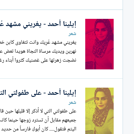
إيلينا أحمد - يغريني مشهد عُ
شعر
نهرين ويديك مرساة النجاة هويدا تعض على
نضجت زهرتها على غصنيك كثروا أبناء رغبتي حين علقتهم على مشجب المضاجعات...
إيلينا أحمد - على طفولتي التي 
شعر
على طفولتي 
اليتم فتقول.... كان أبوكِ فارساً من حديد ي