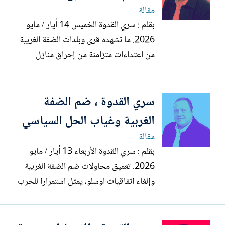
أحزاب المعارضة وبحسب وسائل...
مقالة
بقلم : سري القدوة الخميس 14 أيار / مايو
2026. ما تشهده قرى وبلدات الضفة الغربية
من اعتداءات متزامنة من إحراق منازل
ومركبات واستهداف المواطنين الأبرياء في
الفندقومية وجالود وغرب سلفيت يمثل
سري القدوة ، ضم الضفة
تصعيدا منظما من قبل مجموعات استعمارية
تعمل بعقيدة عنف ممنهج وتحت مظلة حماية
الغربية وغياب الحل السياسي
سياسية وأمنية توفرها حكومة...
مقالة
بقلم : سري القدوة الأربعاء 13 أيار / مايو
2026. تعميق محاولات ضم الضفة الغربية
وإلغاء اتفاقيات اوسلو، يمثل استمرارا للحرب
الشاملة التي تشنها حكومة الاحتلال وتصعيدا
غير مسبوقا يستهدف الوجود الفلسطيني