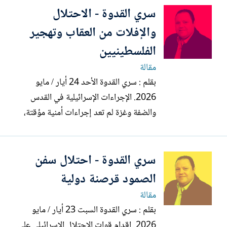
سري القدوة - الاحتلال
والإفلات من العقاب وتهجير
الفلسطينيين
مقالة
بقلم : سري القدوة الأحد 24 أيار / مايو
2026. الإجراءات الإسرائيلية في القدس
والضفة وغزة لم تعد إجراءات أمنية مؤقتة،
بل تمثل، تطبيقا عمليا لمشروع توسعي يقوم
على فرض وقائع عسكرية واستيطانية جديدة
سري القدوة - احتلال سفن
يصعب التراجع عنها في ظل تصاعد واستمرار
عمليات التوسع الاستيطاني وتهويد القدس .
الصمود قرصنة دولية
تسيطر إسرائيل...
مقالة
بقلم : سري القدوة السبت 23 أيار / مايو
2026. إقدام قوات الاحتلال الإسرائيلي على