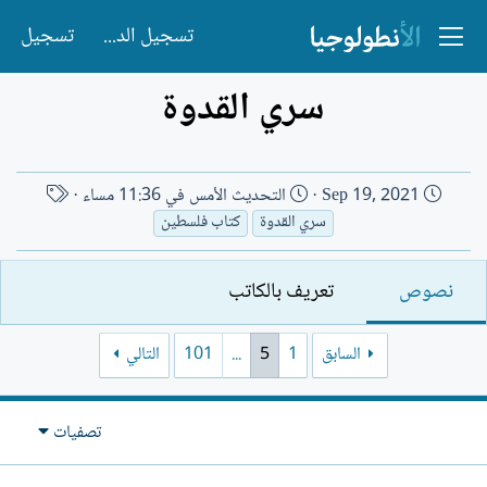
تسجيل الدخول
تسجيل
سري القدوة
ت
ا
Sep 19, 2021
التحديث
الأمس في 11:36 مساء
ا
س
سري القدوة
كتاب فلسطين
ر
م
ي
ا
نصوص
تعريف بالكاتب
خ
ل
ا
ك
ل
ا
السابق
1
5
...
101
التالي
إ
ت
ن
ب
ش
تصفيات
ا
ء