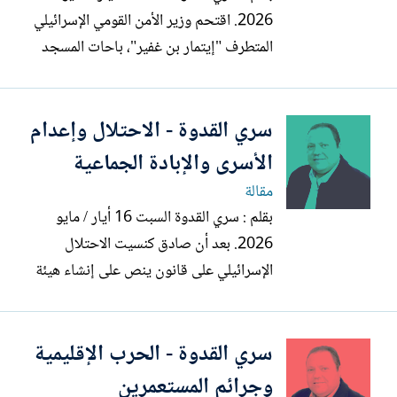
2026. اقتحم وزير الأمن القومي الإسرائيلي
المتطرف "إيتمار بن غفير"، باحات المسجد
الأقصى المبارك بحماية مشددة من قوات
الاحتلال، بالتزامن مع الذكرى الـ78 للنكبة،
سري القدوة - الاحتلال وإعدام
ويأتي هذا الاقتحام وما رافقه من ممارسات
استفزازية، بما في ذلك رفع أعلام الاحتلال
الأسرى والإبادة الجماعية
داخل باحات...
مقالة
بقلم : سري القدوة السبت 16 أيار / مايو
2026. بعد أن صادق كنسيت الاحتلال
الإسرائيلي على قانون ينص على إنشاء هيئة
قضائية خاصة لمحاكمة معتقلين فلسطينيين
تتهمهم إسرائيل بالمشاركة في هجوم ما
سري القدوة - الحرب الإقليمية
يسمى 7 تشرين الأول/أكتوبر 2023، وسط
تأييد واسع من الائتلاف الحكومي وغالبية
وجرائم المستعمرين