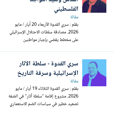
مع استمرار القيود...
الفلسطيني
مقالة
بقلم : سري القدوة الأربعاء 20 أيار / مايو
2026. مصادقة سلطات الاحتلال الإسرائيلي
على مخطط يقضي بإجبار مواطنين
مقدسيين على إخلاء منازلهم ومحالهم
التجارية في حي باب السلسلة الملاصق
سري القدوة - سلطة الآثار
للمسجد الأقصى المبارك، والاستيلاء على
العقارات الواقعة في المنطقة، تنفيذا لتوصية
الإسرائيلية وسرقة التاريخ
اتخذها ما يسمى وزير "القدس...
مقالة
بقلم : سري القدوة الثلاثاء 19 أيار / مايو
2026. مشروع إقامة "سلطة آثار" في الضفة
تصعيد خطير في سياسات الضم الاستعماري
وسرقة للتاريخ الفلسطيني وإن مصادقة