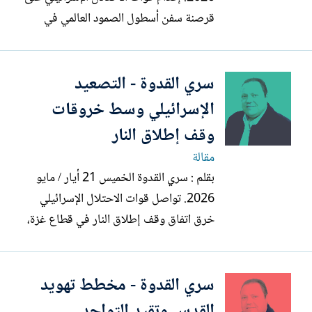
قرصنة سفن أسطول الصمود العالمي في
المياه الدولية واعتقال المشاركين فيه، يمثل
جريمة مركبة وانتهاكاً صارخاً لقواعد القانون
سري القدوة - التصعيد
الدولي الإنساني والقانون الدولي للبحار،
ويكشف مجددا الطبيعة العدوانية لدولة
الإسرائيلي وسط خروقات
الاحتلال التي...
وقف إطلاق النار
مقالة
بقلم : سري القدوة الخميس 21 أيار / مايو
2026. تواصل قوات الاحتلال الإسرائيلي
خرق اتفاق وقف إطلاق النار في قطاع غزة،
عبر القصف الجوي والمدفعي وإطلاق النار
تجاه مناطق مدنية ومحيط أماكن النازحين،
سري القدوة - مخطط تهويد
إلى جانب عمليات النسف والتدمير داخل
المناطق الواقعة قرب ما يعرف بالخط الأصفر،
القدس وتقيد التواجد