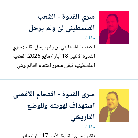
الكنيست الإسرائيلية بالقراءة الأولى على
سري القدوة - الشعب
مشروع قانون يقضي بإقامة "سلطة آثار
يهودا والسامرة" تمثل تصعيدا خطيرا في
الفلسطيني لن ولم يرحل
سياسات الضم الاستعماري...
مقالة
الشعب الفلسطيني لن ولم يرحل بقلم : سري
القدوة الاثنين 18 أيار / مايو 2026. القضية
الفلسطينية تبقى محور اهتمام العالم وهي
بمثابة الاختبار الحقيقي للمنظومة الدولية
ومصداقيتها، ولن يتحقق الأمن والسلم في
سري القدوة - اقتحام الأقصى
المنطقة ما لم ينل الشعب الفلسطيني حقوقه
الوطنية كاملة، وفي مقدمتها إنهاء الاحتلال
استهداف لهويته وللوضع
وتجسيد...
التاريخي
مقالة
بقلم : سري القدوة الأحد 17 أيار / مايو