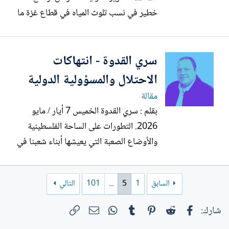
خطير في نسب تلوث المياه في قطاع غزة ما
أسهم بشكل مباشر في انتشار الأوبئة
والأمراض المعدية، وفي مقدمتها الحمى
سري القدوة - انتهاكات
الشوكية، حيث تم تسجيل 9 حالات إصابة
بالحمى الشوكية بين الأطفال منذ بداية الشهر
الاحتلال والمسؤولية الدولية
الجاري، وإن 57% من المياه...
مقالة
بقلم : سري القدوة الخميس 7 أيار / مايو
2026. التطورات على الساحة الفلسطينية
والأوضاع الصعبة التي يعيشها أبناء شعبنا في
قطاع غزة والضفة الغربية، بما فيها القدس
المحتلة، في ظل استمرار العدوان والانتهاكات
السابق
1
5
...
101
التالي
بحق المواطنين الفلسطينيين حيث تتصاعد
وتتواصل الانتهاكات التي تعيق جهود وقف
فيسبوك
Reddit
Pinterest
Tumblr
WhatsApp
الرابط
البريد الإلكتروني
شارك:
الحرب في قطاع...