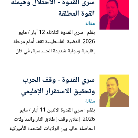
سري القدوة - الاحتلال وهيمنة
وحقوقه الوطنية والتاريخية على كامل
الأرض الفلسطينية خاصة في الضفة الغربية
القوة المطلقة
المحتلة . المساس...
مقالة
بقلم : سري القدوة الثلاثاء 12 أيار / مايو
2026. القضية الفلسطينية تقف أمام مرحلة
إقليمية ودولية شديدة الحساسية، في ظل
التصعيد في المنطقة، وتداعيات الحرب على
إيران ولبنان وغزة، وما يجري لا يمكن فصله
سري القدوة - وقف الحرب
عن محاولة أميركية ـ إسرائيلية لإعادة فرض
الهيمنة على المنطقة عبر القوة . يشكل
وتحقيق الاستقرار الإقليمي
اقتحام...
مقالة
بقلم : سري القدوة الاثنين 11 أيار / مايو
2026. إعلان وقف إطلاق النار والمداولات
الحاصلة حاليا بين الولايات المتحدة الأميركية