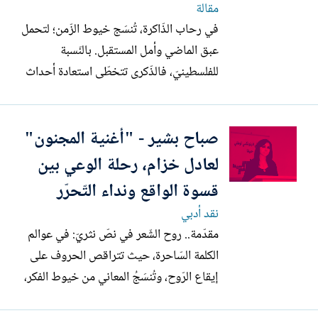
مقالة
في رحاب الذّاكرة، تُنسَج خيوط الزّمن؛ لتحمل
عبق الماضي وأمل المستقبل. بالنّسبة
للفلسطينيّ، فالذّكرى تتخطّى استعادة أحداث
مضت، فهي نبض حياة وروح تأبى النّسيان،
هي الحكاية الّتي يرويها الجدّ لحفيده عن
صباح بشير - "أغنية المجنون"
أرض السّنابل والزّيتون، ورائحة الحبق الزّعتر
الّتي تعطّر الرّوح، وخبز الأمّهات الّذي يحمل
لعادل خزام، رحلة الوعي بين
نبض...
قسوة الواقع ونداء التّحرّر
نقد أدبي
مقدّمة.. روح الشّعر في نصّ نثريّ: في عوالم
الكلمة السّاحرة، حيث تتراقص الحروف على
إيقاع الرّوح، وتُنسَجُ المعاني من خيوط الفكر،
يبرز نصّ "أغنية المجنون" للشّاعر الإماراتي