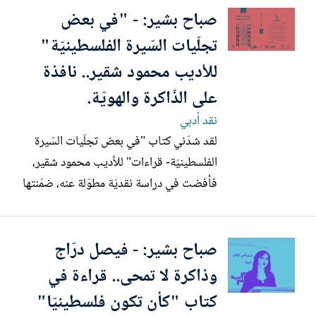
صباح بشير: - "في بعض
فيها كنوز السّيرة الجمعيّة، لتغدو وثيقة أدبيّة
في سجلّ الذّاكرة الفلسطينيّة. الرّواية.. شهادة
تجلّيات السّيرة الفلسطينيّة"
على...
للأديب محمود شقير.. نافذة
على الذّاكرة والهويّة.
نقد أدبي
لقد شدّني كتاب "في بعض تجلّيات السّيرة
الفلسطينيّة- قراءات" للأديب محمود شقير،
فأفضت في دراسة نقديّة مطوّلة عنه، ضمّنتها
في كتابي "نفحات من النّقد"، الّذي صدر
حديثا عن نادي حيفا الثّقافيّ ودار الشّامل
صباح بشير: - فيصل درّاج
للنّشر والتّوزيع، وخلال مشاركتي في أمسية
إشهار الكتاب في نادي حيفا الثّقافيّ بتاريخ...
وذاكرة لا تمحى.. قراءة في
كتاب "كأن تكون فلسطينيّا"