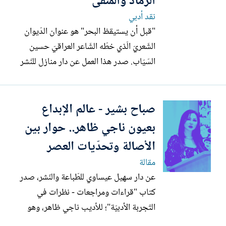
الرّماد والمنفى
نقد أدبي
"قبل أن يستيقظ البحر" هو عنوان الدّيوان
الشّعريّ الّذي خطّه الشّاعر العراقيّ حسين
السّيّاب. صدر هذا العمل عن دار منازل للنّشر
والتّوزيع، ويقع في مئة وخمس وثلاثين
صفحة، ويحتوي على مئة وسبع وعشرين
صباح بشير - عالم الإبداع
قصيدة، تشكّل مساحة شعريّة مكثّفة، وتغوص
في أعماق التّجربة الإنسانيّة المعاصرة، حيث
بعيون ناجي ظاهر.. حوار بين
تتشابك خيوط العشق...
الأصالة وتحدّيات العصر
مقالة
عن دار سهيل عيساوي للطّباعة والنّشر، صدر
كتاب "قراءات ومراجعات - نظرات في
التّجربة الأدبيّة"؛ للأديب ناجي ظاهر، وهو
مؤلَّف ضخم، يقع في أربع مئة وأربع وعشرين