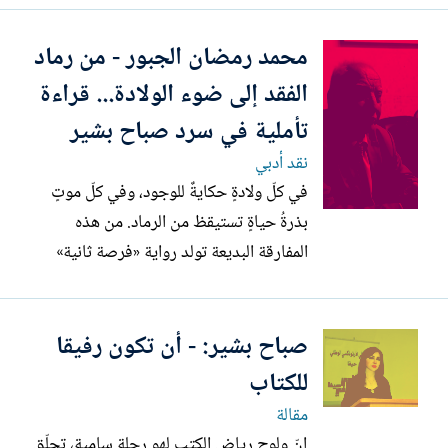
صفحة من القطع الكبير، مقدّما مادّة ثريّة،
محمد رمضان الجبور - من رماد
تكشف عن رحلة شخصيّة وفكريّة عميقة في
عالم الأدب. يستهلّ ظاهر كتابه بالاعتراف
الفقد إلى ضوء الولادة... قراءة
بأنّه لا يملّ من...
تأملية في سرد صباح بشير
نقد أدبي
في كلّ ولادةٍ حكايةٌ للوجود، وفي كلّ موتٍ
بذرةُ حياةٍ تستيقظ من الرماد. من هذه
المفارقة البديعة تولد رواية «فرصة ثانية»
للكاتبة الفلسطينية صباح بشير، لتغزل من
الألم نسيجًا إنسانيًا مشعًّا، يتأرجح بين النور
صباح بشير: - أن تكون رفيقا
والظلمة، بين بكاء المولود وصمت الراحلة.
ليست الرواية مجرّد حكايةٍ عن امرأة تفارق
للكتاب
الحياة...
مقالة
إنّ ولوج رياض الكتب لهو رحلة سامية، تحلّق