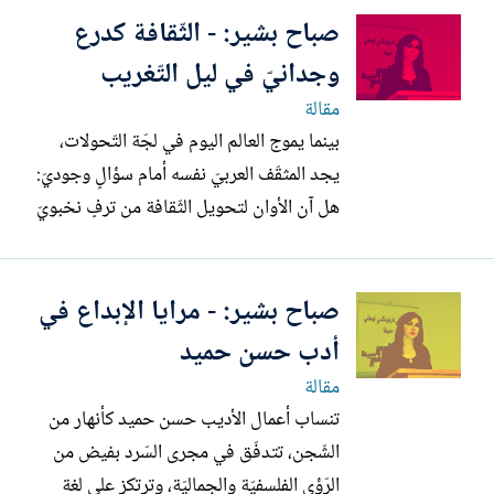
صباح بشير: - الثّقافة كدرع
وجدانيّ في ليل التّغريب
مقالة
بينما يموج العالم اليوم في لجّة التّحولات،
يجد المثقّف العربيّ نفسه أمام سؤالٍ وجوديّ:
هل آن الأوان لتحويل الثّقافة من ترفٍ نخبويّ
إلى قوّة فاعلة؟ لتكون الدّرع الواقي للهويّة،
ومنطلقا نعيد عبره رسم ملامح حضورنا على
صباح بشير: - مرايا الإبداع في
الخارطة العالميّة. تتجلّى الثّقافة في أبهى
صورها حين تكفّ عن كونها رصيدا معرفيّا...
أدب حسن حميد
مقالة
تنساب أعمال الأديب حسن حميد كأنهار من
الشّجن، تتدفّق في مجرى السّرد بفيض من
الرّؤى الفلسفيّة والجماليّة، وترتكز على لغة