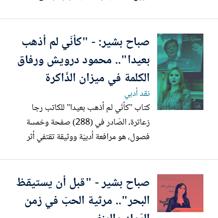
طيّعة رصينة، تزاوج بين المأساة والحلم؛
لتغدو كفضاء تتصارع فيه قيَم الحقّ والجمال
صباح بشير: - "كأنّي لم أذهب
مع وطأة الشّتات والظّلم. لقد برع د. حميد في
تطويع الأحداث وتحويلها إلى نصّ إبداعيّ
بعيدا".. محمود درويش ورفاق
نابض، لتطلّ...
الكلمة في ميزان الذّاكرة
نقد أدبي
كتاب "كأنّي لم أذهب بعيدا" للكاتب رجا
زعاترة، الصّادر في (288) صفحة وخمسة
فصول، هو مرافعة أدبيّة ووثيقة تقتفي أثر
الشّاعر الكبير محمود درويش في جغرافيا
الذّاكرة بين حيفا والجليل، وتتجلّى العودة بين
صباح بشير - "قبل أن يستيقظ
سطوره كأنّها ولادة تتحقّق على دفعات، تكتمل
بها دائرة المنفى وتتصالح فيها الذّات مع
البحر".. مرثية الحبّ في زمن
مرجعيّاتها...