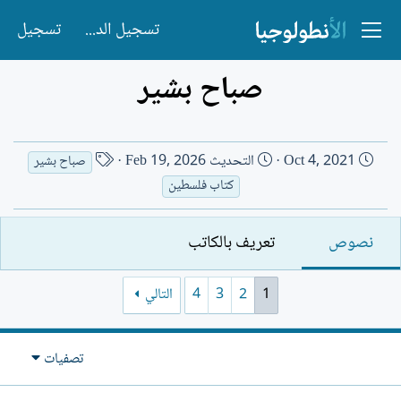
تسجيل الدخول
تسجيل
صباح بشير
ت
ا
Oct 4, 2021
التحديث
Feb 19, 2026
صباح بشير
ا
س
كتاب فلسطين
ر
م
ي
ا
نصوص
تعريف بالكاتب
خ
ل
ا
ك
ل
ا
1
2
3
4
التالي
إ
ت
ن
ب
ش
تصفيات
ا
ء