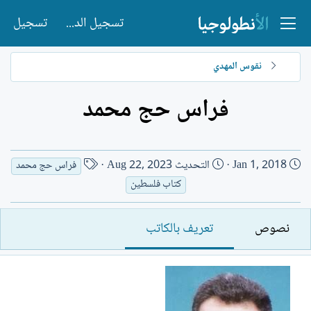
تسجيل الدخول
تسجيل
نقوس المهدي
فراس حج محمد
ت
ا
Jan 1, 2018
التحديث
Aug 22, 2023
فراس حج محمد
ا
س
كتاب فلسطين
ر
م
ي
ا
نصوص
تعريف بالكاتب
خ
ل
ا
ك
ل
ا
إ
ت
ن
ب