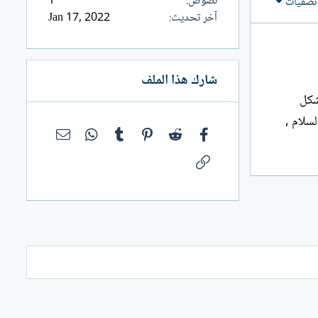
نصوص
1
تصفيات
آخر تحديث
Jan 17, 2022
شارك هذا الملف
شكل
سلام ,
فيسبوك
Reddit
Pinterest
Tumblr
WhatsApp
البريد الإلك
الرابط