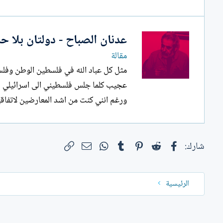
ل
إ
ن
عدنان الصباح - دولتان بلا ح
ش
ا
مقالة
ء
مثل كل عباد الله في فلسطين الوطن وف
عجيب كلما جلس فلسطيني الى اسرائيلي لب
ورغم انني كنت من اشد المعارضين لاتفاق
فيسبوك
Reddit
Pinterest
Tumblr
WhatsApp
الرابط
البريد الإلكتروني
شارك:
الرئيسية