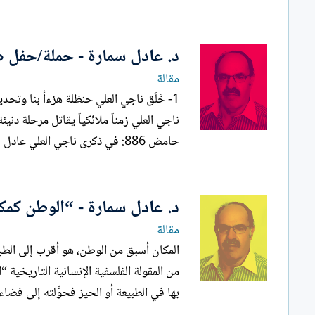
ل
إ
ن
د. عادل سمارة - حملة/حفل ص
ش
ا
مقالة
ء
حامض 886: في ذكرى ناجي العلي عادل سماره. وأنت وحدك تذكره وتتذكره...
د. عادل سمارة - “الوطن كمك
مقالة
المكان أسبق من الوطن، هو أقرب إلى الطبي
من المقولة الفلسفية الإنسانية التاريخية “
بها في الطبيعة أو الحيز فحوَّلته إلى فضا