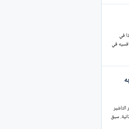
ا في
افسيه في
ه
 التاشير
انية. سبق