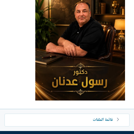
ش
ا
ء
قائمة الملفات