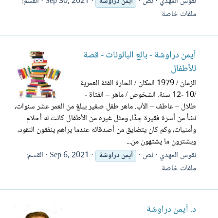
نقوس المهدي
نص
Sep 30, 2021
القسم:
أيمن
دراوشة
ملفات خاصة
أيمن دراوشة - بائع البالونات - قصة
للأطفال
الزمان / 1979 المكان / الحارة الفئة العمرية
/10 -12 سنة. الشخوص / ماهر – الفتاة -
طلال – عاطف – الأب. ماهر طفل صغير يبلغ من العمر عشر سنوات،
نشأ من أسرة فقيرة جدًّا، ومثل غيره من الأطفال كانت له أحلام
وأمنيات، وكم كان يتضايق من أصدقائه عندما يراهم ينفقون النقود،
ويشترون ما يشتهون من...
نقوس المهدي
نص
Sep 6, 2021
القسم:
أيمن
دراوشة
ملفات خاصة
د. أيمن دراوشة