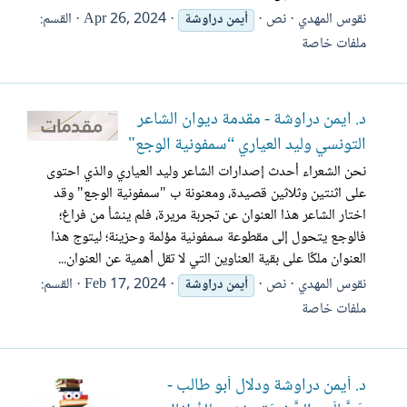
نقوس المهدي
نص
Apr 26, 2024
القسم:
أيمن
دراوشة
ملفات خاصة
د. أيمن دراوشة - مقدمة ديوان الشاعر
التونسي وليد العياري “سمفونية الوجع"
نحن الشعراء أحدث إصدارات الشاعر وليد العياري والذي احتوى
على اثنتين وثلاثين قصيدة، ومعنونة ب "سمفونية الوجع" وقد
اختار الشاعر هذا العنوان عن تجربة مريرة، فلم ينشأ من فراغ؛
فالوجع يتحول إلى مقطوعة سمفونية مؤلمة وحزينة؛ ليتوج هذا
العنوان ملكًا على بقية العناوين التي لا تقل أهمية عن العنوان...
نقوس المهدي
نص
Feb 17, 2024
القسم:
أيمن
دراوشة
ملفات خاصة
د. أيمن دراوشة ودلال أبو طالب -