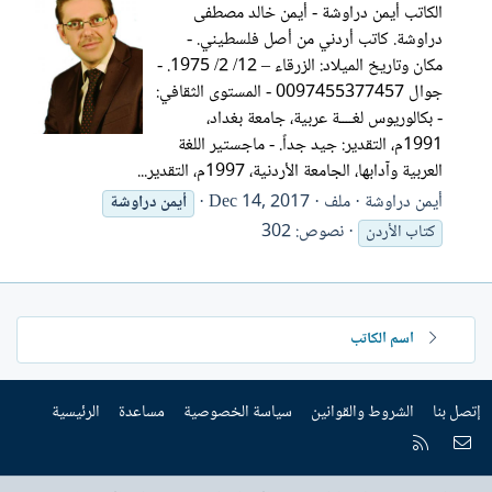
الكاتب أيمن دراوشة - أيمن خالد مصطفى
دراوشة. كاتب أردني من أصل فلسطيني. -
مكان وتاريخ الميلاد: الزرقاء – 12/ 2/ 1975. -
جوال 0097455377457 - المستوى الثقافي:
- بكالوريوس لغــــة عربية، جامعة بغداد،
1991م، التقدير: جيد جداً. - ماجستير اللغة
العربية وآدابها، الجامعة الأردنية، 1997م، التقدير...
أيمن دراوشة
ملف
Dec 14, 2017
أيمن
دراوشة
نصوص: 302
كتاب الأردن
اسم الكاتب
إتصل بنا
الشروط والقوانين
سياسة الخصوصية
مساعدة
الرئيسية
إتصل بنا
RSS