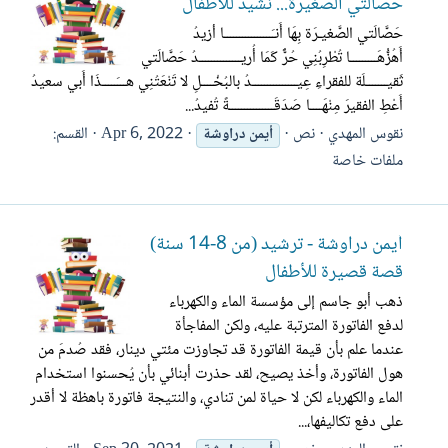
حَصَّالَتي الصَّغيرَة... نشيد للأطفال
حَصَّالَتي الصَّغيـرَة بِهَا أَنـَــــــــــــــــا أزيدُ
أَهُزُّهَـــــــــا تُطْرِبُنِي حُرٌّ كَمَا أُريــــــــــــــدُ حَصَّالَتي
ثَقيـــــــلَة للفقراءِ عِيـــــــــــــــدُ بالبُخْــــلِ لا تَنْعَتُنِي هـــَـــــذَا أَبي سعيدُ
أَعْطِ الفقيرَ مِنْهَــــا صَدَقَـــــــــــــــةً تُفيدُ...
نقوس المهدي
نص
Apr 6, 2022
القسم:
أيمن
دراوشة
ملفات خاصة
أيمن دراوشة - ترشيد (من 8-14 سنة)
قصة قصيرة للأطفال
ذهب أبو جاسم إلى مؤسسة الماء والكهرباء
لدفع الفاتورة المترتبة عليه، ولكن المفاجأة
عندما علم بأن قيمة الفاتورة قد تجاوزت مئتي دينار، فقد صُدمَ من
هول الفاتورة، وأخذ يصيح، لقد حذرت أبنائي بأن يُحسنوا استخدام
الماء والكهرباء لكن لا حياة لمن تنادي، والنتيجة فاتورة باهظة لا أقدر
على دفع تكاليفها،...