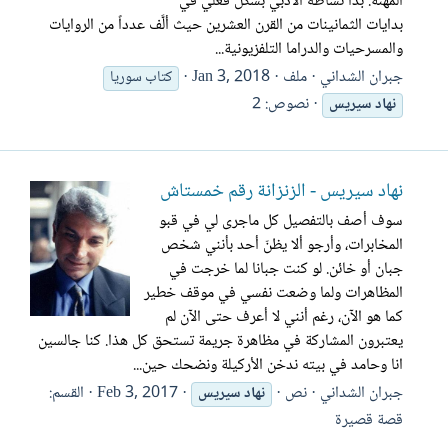
المهنة. بدأ نشاطه الأدبي بشكل فعلي في
بدايات الثمانينات من القرن العشرين حيث ألَّف عدداً من الروايات
والمسرحيات والدراما التلفزيونية...
جبران الشداني
ملف
Jan 3, 2018
كتاب سوريا
نصوص: 2
نهاد
سيريس
نهاد سيريس - الزنزانة رقم خمستاش
سوف أصف بالتفصيل كل ماجرى لي في قبو
المخابرات، وأرجو ألا يظنّ أحد بأنني شخص
جبان أو خائن. لو كنت جبانا لما خرجت في
المظاهرات ولما وضعت نفسي في موقف خطير
كما هو الآن، رغم أنني لا أعرف حتى الآن لم
يعتبرون المشاركة في مظاهرة جريمة تستحق كل هذا. كنا جالسين
انا وحامد في بيته ندخن الأركيلة ونضحك حين...
جبران الشداني
نص
Feb 3, 2017
القسم:
نهاد
سيريس
قصة قصيرة