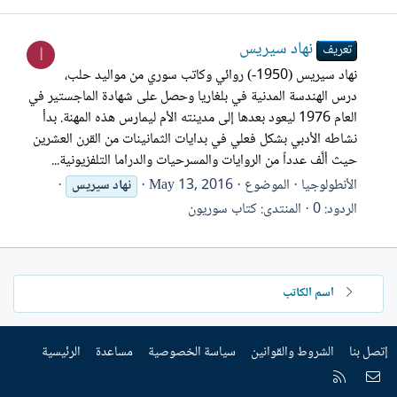
نهاد سيريس
تعريف
ا
نهاد سيريس (1950-) روائي وكاتب سوري من مواليد حلب،
درس الهندسة المدنية في بلغاريا وحصل على شهادة الماجستير في
العام 1976 ليعود بعدها إلى مدينته الأم ليمارس هذه المهنة. بدأ
نشاطه الأدبي بشكل فعلي في بدايات الثمانينات من القرن العشرين
حيث ألَّف عدداً من الروايات والمسرحيات والدراما التلفزيونية...
الأنطولوجيا
الموضوع
May 13, 2016
نهاد
سيريس
الردود: 0
المنتدى:
كتاب سوريون
اسم الكاتب
إتصل بنا
الشروط والقوانين
سياسة الخصوصية
مساعدة
الرئيسية
إتصل بنا
RSS