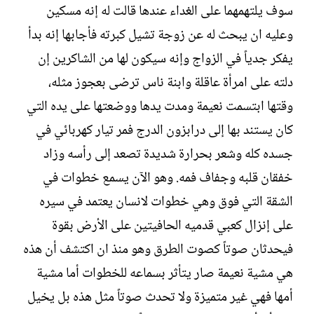
سوف يلتهمهما على الغداء عندها قالت له إنه مسكين
وعليه ان يبحث له عن زوجة تشيل كبرته فأجابها إنه بدأ
يفكر جدياً في الزواج وإنه سيكون لها من الشاكرين إن
دلته على امرأة عاقلة وابنة ناس ترضى بعجوز مثله،
وقتها ابتسمت نعيمة ومدت يدها ووضعتها على يده التي
كان يستند بها إلى درابزون الدرج فمر تيار كهربائي في
جسده كله وشعر بحرارة شديدة تصعد إلى رأسه وزاد
خفقان قلبه وجفاف فمه. وهو الآن يسمع خطوات في
الشقة التي فوق وهي خطوات لانسان يعتمد في سيره
على إنزال كعبي قدميه الحافيتين على الأرض بقوة
فيحدثان صوتاً كصوت الطرق وهو منذ ان اكتشف أن هذه
هي مشية نعيمة صار يتأثر بسماعه للخطوات أما مشية
أمها فهي غير متميزة ولا تحدث صوتاً مثل هذه بل يخيل