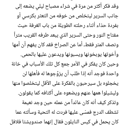
وقد فكر أكثر من مرة في شراء مصباح ليلي يضعه إلى
جانب السرير ليتخلص من خوفه من التعثر بكرسي أو
بفردة حذاء أثناء رحلته الطويلة من باب الغرفة حيث
مفتاح النور وحتى السرير الذي يبعد طرفه القريب متراً
ونصف المتر فقط، أما عن الصراخ فقد كان يفهم أن أمها
وأخوتها يوبخونها ويسبونها ويدعون عليها بالحمى.
وحين كان يفكر في الأمر جمع كل تلك الأسباب في خانة
واحدة فوجد أنه إذا طلب أن يزوِّجوها له فأهلها لن
يخجلوه بل سيرحبون بالفكرة على الأقل ليتخلصوا منها
وليشيلوا همها عنهم ويضعوه على أكتافه كما يقولون.
وتذكر كيف أنه كان عائداً من عمله حين وجد نعيمة
تشطف الدرج فمسّى عليها فردت له التحية وسألته عما
كان يحمل في كيس النايلون فقال إنهما صندويشتا فلافل