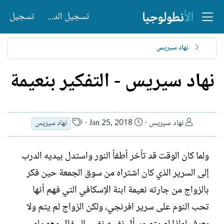
تسجيل الدخول
تسجيل
نهاد سيريس
نهاد سيريس - التفكير بنعيمة
ا
ت
ا
نهاد سيريس
Jan 25, 2018
نهاد سيريس
ل
ا
س
ك
ر
م
ولما كان الوقت قد تأخر أطفأ النور واستدل بيديه الدرب
ا
ي
ا
ت
خ
ل
إلى السرير الذي كان اشتراه من سوق الجمعة حين فكر
ب
ا
ك
بالزواج من جارته نعيمة ابنة الإسكافي التي فهم أنها
ل
ا
تحب النوم على سرير افرنجي، ولكن الزواج لم يتم ولا
إ
ت
ن
ب