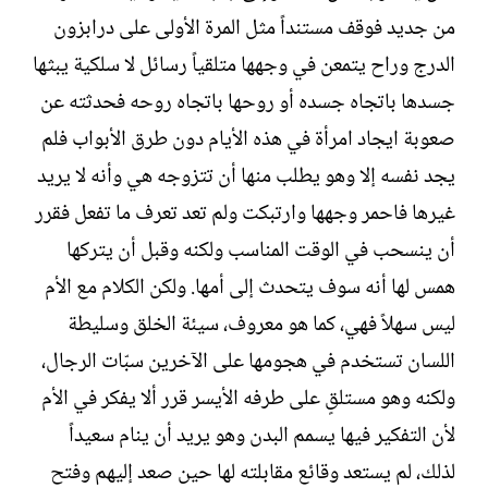
من جديد فوقف مستنداً مثل المرة الأولى على درابزون
الدرج وراح يتمعن في وجهها متلقياً رسائل لا سلكية يبثها
جسدها باتجاه جسده أو روحها باتجاه روحه فحدثته عن
صعوبة ايجاد امرأة في هذه الأيام دون طرق الأبواب فلم
يجد نفسه إلا وهو يطلب منها أن تتزوجه هي وأنه لا يريد
غيرها فاحمر وجهها وارتبكت ولم تعد تعرف ما تفعل فقرر
أن ينسحب في الوقت المناسب ولكنه وقبل أن يتركها
همس لها أنه سوف يتحدث إلى أمها. ولكن الكلام مع الأم
ليس سهلاً فهي، كما هو معروف، سيئة الخلق وسليطة
اللسان تستخدم في هجومها على الآخرين سبّات الرجال،
ولكنه وهو مستلقٍ على طرفه الأيسر قرر ألا يفكر في الأم
لأن التفكير فيها يسمم البدن وهو يريد أن ينام سعيداً
لذلك، لم يستعد وقائع مقابلته لها حين صعد إليهم وفتح