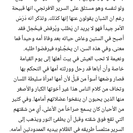
ولو لنفسه وهو مستلق على السرير الافرنجي، انها قبيحة
رغم ان الشبان يقولون عنها إنها كذلك. وتذكر انه دَرَسَ
الأمر جيداً فهو لا يريد ان يَطلب ويُرفض فيخْجل فقد
أصبح في الستين وعاش حياته بعد وفاة أمه وحيداً فما
معنى، وفي هذه السن، ان يخجِّـلوه فيرفضوا طلبه.
ونعيمة لا تحب العيش في بيت أهلها إلى يوم القيامة
خاصة وأن أباها قد رحل وورثته أمها في التحكم بها
فصار وضعها أسوأ من قبلُ لأن أمها امرأة سليطة اللسان
وتخاف من كلام الناس هذا غير أخوتها الكبار والأصغر
منها الذين يحبون ان ينفخوا عضلاتهم أمامها. وفي كثير
من الأحيان كان يسمع صراخاً من الأعلى، أي من شقتهم
التي تقع فوق شقته وقبل أن يطفئ النور ويذهب إلى
السرير متلمساً طريقه في الظلام بيديه الممدودتين أمامه.