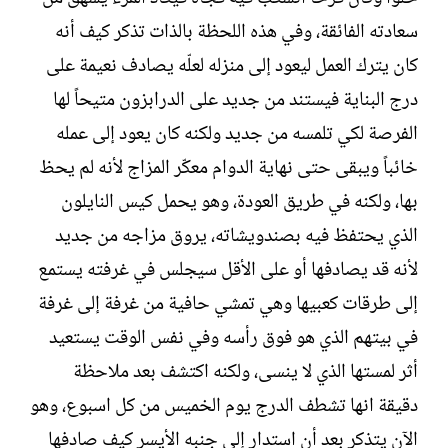
سعادته الفائقة، وفي هذه اللحظة بالذات تذكر كيف أنه
كان يترك العمل ليعود إلى منزله لعلّه يصادف نعيمة على
درج البناية فيستند من جديد على الدرابزون متيحاً لها
الفرصة لكي تلمسه من جديد ولكنه كان يعود إلى عمله
خائباً ويبقى حتى نهاية الدوام معكّر المزاج لأنه لم يحظ
بها، ولكنه في طريق العودة، وهو يحمل كيس النايلون
الذي يحتفظ فيه بصندويشاته، يروق مزاجه من جديد
لأنه قد يصادفها أو على الأقل سيجلس في غرفته يستمع
إلى طرقات كعبيها وهي تمشي حافية من غرفة إلى غرفة
في بيتهم الذي هو فوق رأسه وفي نفس الوقت يستعيد
أثر لمستها الذي لا ينسى، ولكنه اكتشف بعد ملاحظة
دقيقة انها تشطف الدرج يوم الخميس من كل اسبوع، وهو
الآن يتذكر بعد أن استدار إلى جنبه الأيسر كيف صادفها