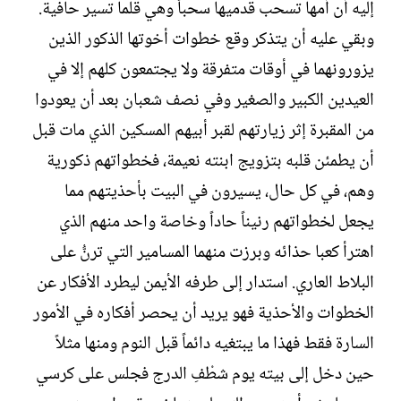
إليه أن أمها تسحب قدميها سحباً وهي قلما تسير حافية.
وبقي عليه أن يتذكر وقع خطوات أخوتها الذكور الذين
يزورونهما في أوقات متفرقة ولا يجتمعون كلهم إلا في
العيدين الكبير والصغير وفي نصف شعبان بعد أن يعودوا
من المقبرة إثر زيارتهم لقبر أبيهم المسكين الذي مات قبل
أن يطمئن قلبه بتزويج ابنته نعيمة، فخطواتهم ذكورية
وهم، في كل حال، يسيرون في البيت بأحذيتهم مما
يجعل لخطواتهم رنيناً حاداً وخاصة واحد منهم الذي
اهترأ كعبا حذائه وبرزت منهما المسامير التي ترنُّ على
البلاط العاري. استدار إلى طرفه الأيمن ليطرد الأفكار عن
الخطوات والأحذية فهو يريد أن يحصر أفكاره في الأمور
السارة فقط فهذا ما يبتغيه دائماً قبل النوم ومنها مثلاً
حين دخل إلى بيته يوم شطْفِ الدرج فجلس على كرسي