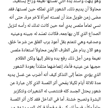
وهو يلهث وأسند يده التي لمستها نعيمة وراح يستعيد،
محاولاً أن يديم ذلك، الشعور الذي تملكه حين لمستها، فقد
مضى زمن طويل منذ أن لمسته امرأة لآخر مرة، حتى أنه
نسي تماماً ملمس يدي أمه حين كانت تدلك له رأسه لتزيل
الصداع الذي كان يهاجمه، فكانت تمسّد له جبينه وعينيه
وصدغيه وهي تتمتم بقل أعوذ برب الفلق من شر ما خلق،
وهو الآن ينام على الطرف الأيمن محاولاً استعادة ملمس
نعيمة ومن أجل ذلك رفع يده ونظر إليها ولكن الظلام
حجبها عن عينيه فأعاد إغماضهما متلذذاً بعودة الشعور
الذي يؤدي حتماً إلى التذكر كيف أنه أضرب عن غسل يديه
مدة ثلاثة أيام لكيلا يمّحي أثر اللمسة الذي كان عبارة عن
شعور يحتل الجسد كله فتنتصب له الشعيرات وتتكزبر
البشرة وتصبح خشنة. أما في الداخل فقد كان أثر اللمسة
حلواً وكأن فرحاً انسكب فيه فجأة فيكاد المرء يشهق من