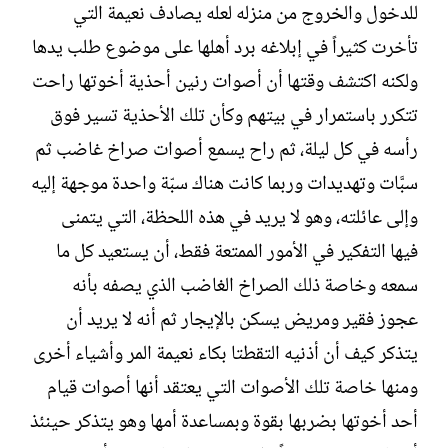
للدخول والخروج من منزله لعله يصادف نعيمة التي
تأخرت كثيراً في إبلاغه برد أهلها على موضوع طلب يدها
ولكنه اكتشف وقتها أن أصوات رنين أحذية أخوتها راحت
تتكرر باستمرار في بيتهم وكأن تلك الأحذية تسير فوق
رأسه في كل ليلة، ثم راح يسمع أصوات صراخ غاضب ثم
سبَّات وتهديدات وربما كانت هناك سبّة واحدة موجهة إليه
وإلى عائلته، وهو لا يريد في هذه اللحظة، التي يتمنى
فيها التفكير في الأمور الممتعة فقط، أن يستعيد كل ما
سمعه وخاصة ذلك الصراخ الغاضب الذي يصفه بأنه
عجوز فقير ومريض يسكن بالإيجار ثم أنه لا يريد أن
يتذكر كيف أن أذنيه التقطتا بكاء نعيمة المر وأشياء أخرى
ومنها خاصة تلك الأصوات التي يعتقد أنها أصوات قيام
أحد أخوتها بضربها بقوة وبمساعدة أمها وهو يتذكر حينئذ