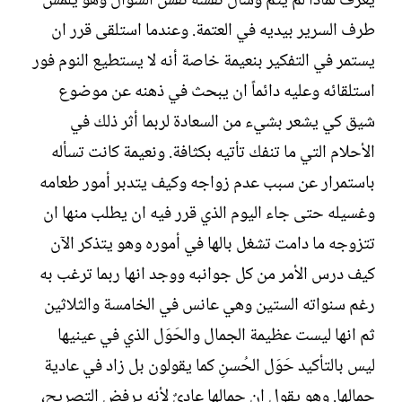
يعرف لماذا لم يتم وسأل نفسه نفس السؤال وهو يلمس
ش
طرف السرير بيديه في العتمة. وعندما استلقى قرر ان
ا
ء
يستمر في التفكير بنعيمة خاصة أنه لا يستطيع النوم فور
استلقائه وعليه دائماً ان يبحث في ذهنه عن موضوع
شيق كي يشعر بشيء من السعادة لربما أثر ذلك في
الأحلام التي ما تنفك تأتيه بكثافة. ونعيمة كانت تسأله
باستمرار عن سبب عدم زواجه وكيف يتدبر أمور طعامه
وغسيله حتى جاء اليوم الذي قرر فيه ان يطلب منها ان
تتزوجه ما دامت تشغل بالها في أموره وهو يتذكر الآن
كيف درس الأمر من كل جوانبه ووجد انها ربما ترغب به
رغم سنواته الستين وهي عانس في الخامسة والثلاثين
ثم انها ليست عظيمة الجمال والحَوَل الذي في عينيها
ليس بالتأكيد حَوَل الحُسنِ كما يقولون بل زاد في عادية
جمالها. وهو يقول إن جمالها عاديٌ لأنه يرفض التصريح،