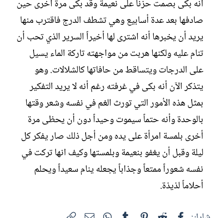
أنه بكى بصمت حزناً على نعيمة وقد بكى مرة أخرى حين
صادفها بعد عدة أسابيع وهي تشطف الدرج فاقترب منها
يريد أن يخبرها أنه اشترى لها أخيراً السرير الذي تحب أن
تنام عليه ولكنها هربت من مواجهته تاركة الماء يسيل
على الدرجات ويتساقط من حافاتها كالشلالات. وهو
يتذكر الآن أنه بكى في غرفته رغم أنه لا يريد التفكير
بمثل هذه الأمور التي تورث الغم في نفسه وشعر وقتها
بالوحدة وأنه حتماً سيموت وحيداً دون أن يحظى مرة
أخرى بلمسة امرأة على يده ومن أجل ذلك صار يفكر كل
ليلة وقبل أن يغفو بنعيمة وبلمستها وكيف انها تركت في
نفسه شعوراً ممتعاً وجذاباً يجعله ينام سعيداً ويحلم
أحلاماً لذيذة.
فيسبوك
Reddit
Pinterest
Tumblr
WhatsApp
الرابط
البريد الإلكتروني
شارك: