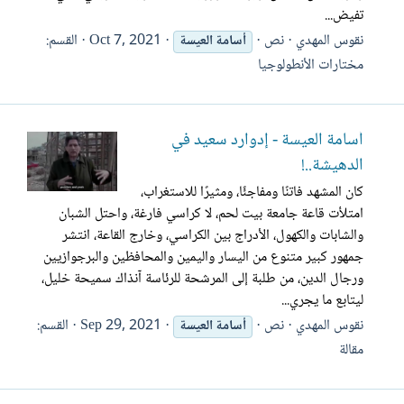
تفيض...
نقوس المهدي
نص
Oct 7, 2021
القسم:
أسامة
العيسة
مختارات الأنطولوجيا
أسامة العيسة - إدوارد سعيد في
الدهيشة..!
كان المشهد فاتنًا ومفاجئًا، ومثيرًا للاستغراب،
امتلأت قاعة جامعة بيت لحم، لا كراسي فارغة، واحتل الشبان
والشابات والكهول، الأدراج بين الكراسي، وخارج القاعة، انتشر
جمهور كبير متنوع من اليسار واليمين والمحافظين والبرجوازيين
ورجال الدين، من طلبة إلى المرشحة للرئاسة آنذاك سميحة خليل،
ليتابع ما يجري...
نقوس المهدي
نص
Sep 29, 2021
القسم:
أسامة
العيسة
مقالة