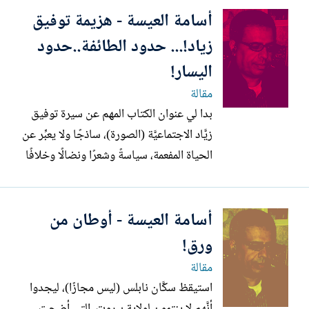
أسامة العيسة - هزيمة توفيق
زياد!... حدود الطائفة..حدود
اليسار!
مقالة
بدا لي عنوان الكتاب المهم عن سيرة توفيق
زيَّاد الاجتماعيَّة (الصورة)، ساذجًا ولا يعبِّر عن
الحياة المفعمة، سياسةً وشعرًا ونضالًا وخلافًا
للمروى عنه. في مقدمته للكتاب يشير المترجم
باسيليوس حنا بواردي الى زيَّاد: "المتمرد
أسامة العيسة - أوطان من
السرمدي". برأي قد يكون هذا الوصف أنسب
من العنوان، الَّذي ربَّما استوحاه...
ورق!
مقالة
استيقظ سكَّان نابلس (ليس مجازًا)، ليجدوا