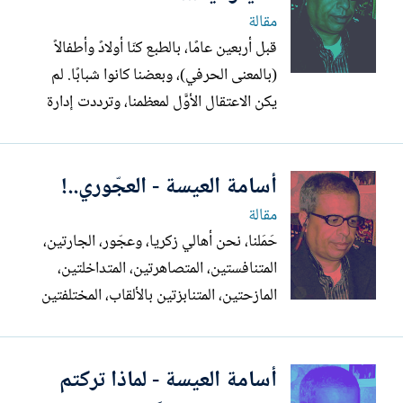
القدس والخليل، لم يثر ردود...
مقالة
قبل أربعين عامًا، بالطبع كنّا أولادً وأطفالاً
(بالمعنى الحرفي)، وبعضنا كانوا شبابًا. لم
يكن الاعتقال الأوَّل لمعظمنا، وترددت إدارة
سجن جنين، في قبول أحدنا لصغر سنه،
وحدثت مفارقة مضحكة. سئل بغيظ لماذا هو
أسامة العيسة - العجّوري..!
ليس أكبر قليلاً. اعتقلنا احترازيًا، بدون أيّة
تهم، فقط الشك بأنّنا يمكن أن نفعل شيئًا.
مقالة
ارتكب...
حَمَلنا، نحن أهالي زكريا، وعجّور، الجارتين،
المتنافستين، المتصاهرتين، المتداخلتين،
المازحتين، المتنابزتين بالألقاب، المختلفتين
على موقع واقعة أجنادين، حكاياتنا ونوادرنا،
إلى شتاتنا، وقبل أن يُفطم أي واحد منا،
أسامة العيسة - لماذا تركتم
يتلقى شذرات تلك الحكايات، وتنمو معه،