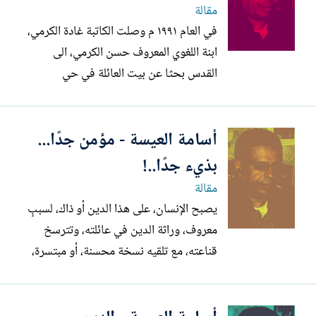
حاشدة، وهي كذلك...
مقالة
في العام ١٩٩١ م وصلت الكاتبة غادة الكرمي،
ابنة اللغوي المعروف حسن الكرمي، الى
القدس بحثا عن بيت العائلة في حي
القطمون، الذي تركته في عام ١٩٤٨ م، وكانت
نتيجة الزيارة سيرتها الذاتية ذائعة الصيت
أسامة العيسة - مؤمن جدًا...
"البحث عن فاطمة"، التي صدرت بعدة لغات
ولم تترجم حتى تاريخه الى العربية. وفاطمة
بذيء جدًا..!
هذه امرأة من قرية المالحة...
مقالة
يصبح الإنسان، على هذا الدين أو ذاك، لسببٍ
معروف، وراثة الدين في عائلته، وتترسخ
قناعته، مع تلقيه نسخة محسنة، أو مبتسرة،
أو غير حقيقية، أو تمثل وجهة نظر واضعها،
في المدرسة وفي المنزل، وتصبح عقيدة، رغم
أنها كان يمكن أن لا تكون كذلك، أو يجب أن لا