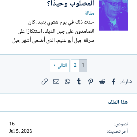
وتعش، وتتطور، وتزداد طرافةً، وحنوًا،
المصلوب وحيدًا؟
وشوقًا،...
مقالة
حدث ذلك في يوم شتوي بعيد، كان
الصامدون على جبل الديك، استنكارًا على
سرقة جبل أبو غنيم، الذي أضحى أشهر جبل
في العالم، يجترحون أشكال مقاومة (مثلما
يحدث هذه الأيام في جبل صبيح)، لإحداث
1
2
التالي
أكبر أثر، خصوصًا مع الاهتمام الكبير من
وسائل الإعلام العالمية بالجبل. بحضور رجال
فيسبوك
Reddit
Pinterest
Tumblr
WhatsApp
الرابط
البريد الإلكتروني
شارك:
دين مسيحيين، بأزيائهم الكهنوتية،...
هذا الملف
نصوص
16
آخر تحديث
Jul 5, 2026