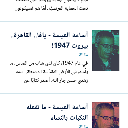
أنَّهم لا ينتمون لولاية بيروت، التي أضحت
تحت الحماية الفرنسيَّة، أمَّا هم فسيكونون
تحت إمبراطورية عظمى أخرى. هذا ليس
منعطفًا تاريخيّاً نادرًا في شرق المنعطفات.
أسامة العيسة - يافا.. القاهرة..
سبقهم مثلًا أهالي رفح، الَّذين استيقظوا يومًا،
ليجد الأب أنَّه أصبح مصريًا خالصًا بينما
بيروت 1947!
ابنه...
مقالة
في عام 1947، كان لدى شاب من القدس، ما
يأمله، في الأرض المقدَّسة المشتعلة. اسمه
زهدي حسن جار الله. أصدر كتابًا عن
المعتزلة. من منشورات النادي العربي في يافا.
طبع في القاهرة. الكتاب، المتوفرة منه نسخة
أسامة العيسة - ما تفعله
على الانترنت، رسالة تبحث في تاريخ
المعتزلة وعقائدهم وأثرهم في تطور الفكر
النكبات بالنساء
الإسلامي، قدمها مؤلفها...
مقالة