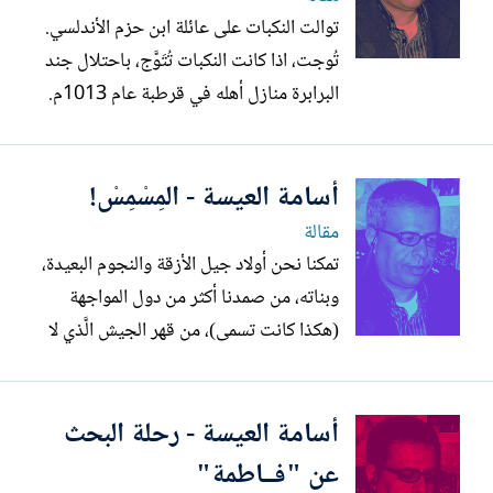
توالت النكبات على عائلة ابن حزم الأندلسي.
تُوجت، اذا كانت النكبات تُتَوَّج، باحتلال جند
البرابرة منازل أهله في قرطبة عام 1013م.
ستُعرف الأحداث في الأدبيات الأندلسية بفتنة
البرابرة. نزح ابن حزم عن قرطبة وتوالت
أسامة العيسة - المِسْمِسْ!
النكبات لأسبابٍ سياسيَّة. تعرض للاعتقال
أكثر من مرَّة، لكن تقاديره هذه تخرج عن
مقالة
موضوعنا...
تمكنا نحن أولاد جيل الأزقة والنجوم البعيدة،
وبناته، من صمدنا أكثر من دول المواجهة
(هكذا كانت تسمى)، من قهر الجيش الَّذي لا
يقهر، مرتين على الأقل في جبهة تمتد من
المخيم إلى ساحة المهد، كما قهرناه في
أسامة العيسة - رحلة البحث
جبهاتٍ أخرى. انطلقناة في مظاهرة، يمكن أن
يصفها صحفي، فقير المصطلحات مثلي، أنَّها
عن "فــاطمة"