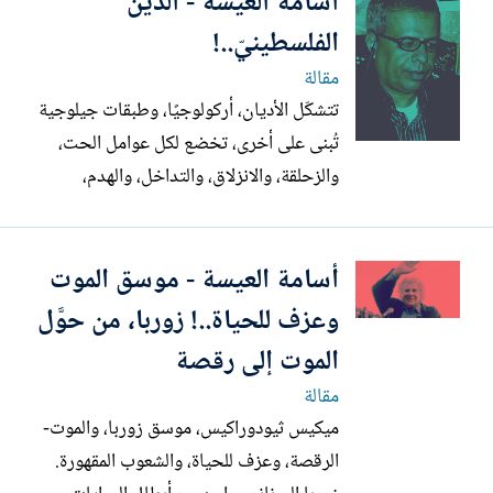
أسامة العيسة - الدين
تكون إلَّا وجهة نظر. مثلاً الإسلام السني
الفلسطينيّ..!
المعاصر كما...
مقالة
تتشكّل الأديان، أركولوجيًا، وطبقات جيلوجية
تُبنى على أخرى، تخضع لكل عوامل الحت،
والزحلقة، والانزلاق، والتداخل، والهدم،
والترميم، والجبر. في خربة الكوم، في جبل
الخليل، تظهر بعض النقوش الجدارية، التي
أسامة العيسة - موسق الموت
تكاد تكون غير معروفة، إرهاصات لتكوّن
الدين الفلسطينيّ، عبر الطبقات الأركولوجية،
وعزف للحياة..! زوربا، من حوَّل
في واحدة من...
الموت إلى رقصة
مقالة
ميكيس ثيودوراكيس، موسق زوربا، والموت-
الرقصة، وعزف للحياة، والشعوب المقهورة.