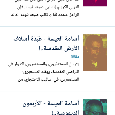
العربيّ الكريم، إنّه نبي ضيعه قومه، فإن
الراحل محمد نفّاع، كاتب ضيعه قومه. خالد
بن سنان هو النبيّ الذي ضيعه قومه، حسب
وصف خاتم الأنبياء العرب والعجم، طلب من
أسامة العيسة - عَبَدَة أسلاف
قومه، أن يأتوا إلى قبره، وينبشوه، وعلامة
ذلك رؤيتهم لأتان تنبش بجانب القبر، وحينها،
الأرض المقدسة..!
سيخرج...
مقالة
يتبادل المستعمَرون، والمستعمِرون، الأدوار في
الأراضي المقدسة، ويقلد المستعمِرون،
المستعمَرين، في أساليب الاحتجاج، من
التمنطق بالكوفيات، إلى رشق الحجارة،
والاستعراضات العسكرية، ورفع شارات النصر.
أسامة العيسة - الأربعون
توسعة شارع الستين الاستيطاني؛ مشروع
التوسع الاستراتيجي الاستيطاني، ما بين
الديمومية..!