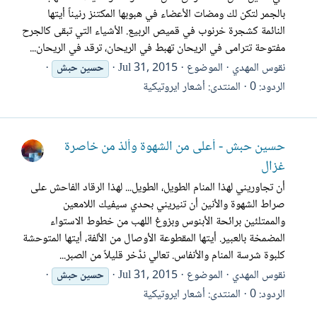
بالجمر لتكن لك ومضات الأعضاء في هبوبها المكتنز رنيناً أيتها
النائمة كشجرة خرنوب في قميص الربيع. الأشياء التي تبقى كالجرح
مفتوحة تترامى في الريحان تهبط في الريحان، ترقد في الريحان...
نقوس المهدي
الموضوع
Jul 31, 2015
حسين
حبش
الردود: 0
المنتدى:
أشعار ايروتيكية
حسين حبش - أعلى من الشهوة وألذ من خاصرة
غزال
أن تجاوريني لهذا المنام الطويل، الطويل... لهذا الرقاد الفاحش على
صراط الشهوة والأنين أن تنيريني بحدي سيفيك اللامعين
والممتلئين برائحة الأبنوس وبزوغ اللهب من خطوط الاستواء
المضمخة بالعبير. أيتها المقطوعة الأوصال من الألفة، أيتها المتوحشة
كلبوة شرسة المنام والأنفاس. تعالي ندَّخر قليلاً من الصبر...
نقوس المهدي
الموضوع
Jul 31, 2015
حسين
حبش
الردود: 0
المنتدى:
أشعار ايروتيكية