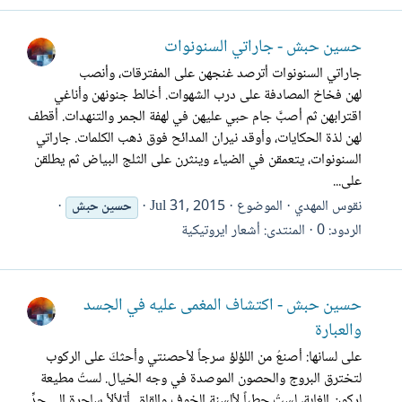
حسين حبش - جاراتي السنونوات
جاراتي السنونوات أترصد غنجهن على المفترقات، وأنصب
لهن فخاخ المصادفة على درب الشهوات. أخالط جنونهن وأناغي
اقترابهن ثم أصبَّ جام حبي عليهن في لهفة الجمر والتنهدات. أقطف
لهن لذة الحكايات، وأوقد نيران المدائح فوق ذهب الكلمات. جاراتي
السنونوات، يتعمقن في الضياء وينثرن على الثلج البياض ثم يطلقن
على...
نقوس المهدي
الموضوع
Jul 31, 2015
حسين
حبش
الردود: 0
المنتدى:
أشعار ايروتيكية
حسين حبش - اكتشاف المغمى عليه في الجسد
والعبارة
على لسانها: أصنعُ من اللؤلؤ سرجاً لأحصنتي وأحثكَ على الركوب
لتخترق البروج والحصون الموصدة في وجه الخيال. لستُ مطيعة
لركون الغابة، لستُ حطباً لألسنة الخوف والقلق. أتلألأ ساحرة إلى حدِّ