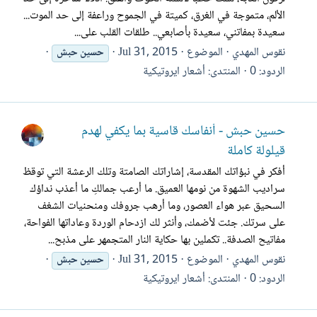
الألم، متموجة في الغرق، كميتة في الجموح وراعفة إلى حد الموت...
سعيدة بمفاتني، سعيدة بأصابعي.. طلقات القلب على...
نقوس المهدي
الموضوع
Jul 31, 2015
حسين
حبش
الردود: 0
المنتدى:
أشعار ايروتيكية
حسين حبش - أنفاسك قاسية بما يكفي لهدم
قيلولة كاملة
أفكر في نبؤاتك المقدسة، إشاراتك الصامتة وتلك الرعشة التي توقظ
سراديب الشهوة من نومها العميق. ما أرعب جمالكِ ما أعذب نداؤك
السحيق عبر هواء العصور، وما أرهب جروفك ومنحنيات الشغف
على سرتك. جئت لأضمك، وأنثر لك ازدحام الوردة وعاداتها الفواحة،
مفاتيح الصدفة.. تكملين بها حكاية النار المتجمهر على مذبح...
نقوس المهدي
الموضوع
Jul 31, 2015
حسين
حبش
الردود: 0
المنتدى:
أشعار ايروتيكية