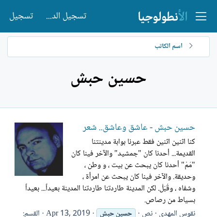
تسجيل الدخول
تسجيل
اسم الكاتب
حسين حبش
حسين حبش - عاشق وعاشق.. شعر
كنا اثنين اثنين فقط عبرنا بوابة مدينتنا
القديمة... أحدنا كان "جمشيد" والآخر فينا كان
"مَمْ" أحدنا كان يبحث عن بيت ، و وطن ،
وحديقة. والآخر فينا كان يبحث عن امرأة ،
وشفاه ، وقُبَلْ. لكن المدينة طاردتنا طاردتنا المدينة بعيداً... بعيداً
بسياط من رصاص.
نقوس المهدي
نص
Apr 13, 2019
القسم:
حسين
حبش