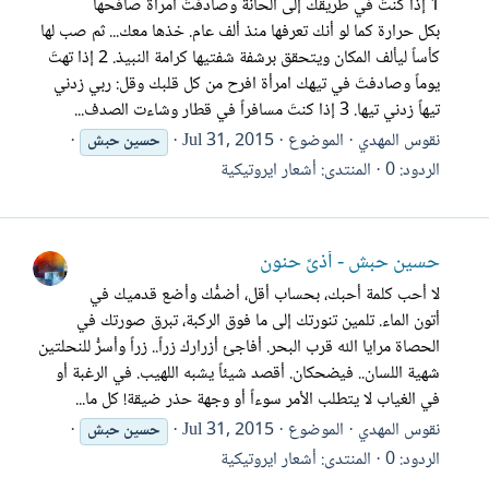
1 إذا كنتَ في طريقك إلى الحانة وصادفتَ امرأة صافحها
بكل حرارة كما لو أنك تعرفها منذ ألف عام. خذها معك... ثم صب لها
كأساً ليألف المكان ويتحقق برشفة شفتيها كرامة النبيذ. 2 إذا تهتَ
يوماً وصادفتَ في تيهك امرأة افرح من كل قلبك وقل: ربي زدني
تيهاً زدني تيها. 3 إذا كنتَ مسافراً في قطار وشاءت الصدف...
نقوس المهدي
الموضوع
Jul 31, 2015
حسين
حبش
الردود: 0
المنتدى:
أشعار ايروتيكية
حسين حبش - أذىً حنون
لا أحب كلمة أحبك، بحساب أقل، أضمُّك وأضع قدميك في
أتون الماء. تلمين تنورتك إلى ما فوق الركبة، تبرق صورتك في
الحصاة مرايا الله قرب البحر. أفاجئ أزرارك زراً.. زراً وأسرُّ للنحلتين
شهية اللسان.. فيضحكان. أقصد شيئاً يشبه اللهيب. في الرغبة أو
في الغياب لا يتطلب الأمر سوءاً أو وجهة حذر ضيقة! كل ما...
نقوس المهدي
الموضوع
Jul 31, 2015
حسين
حبش
الردود: 0
المنتدى:
أشعار ايروتيكية