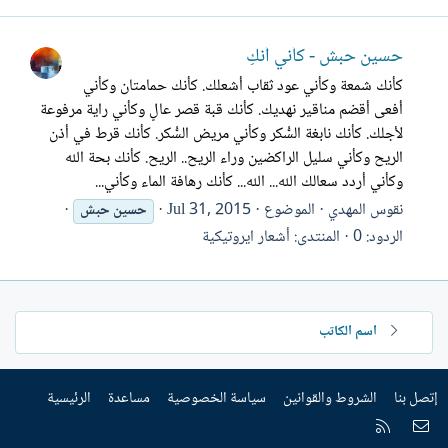
حسين حبش - كأني أنكِ
كأنك شمعة وكأني عود ثقاب أشعلك. كأنك حمامتان وكأني
أفعى أقضم مناقير نهديك. كأنك قبة قصر عالٍ وكأني راية مرفوعة
لأجلك. كأنك نابغة السُّكر وكأني مريض السُّكر. كأنك قرط في أذن
الريح وكأني سليل الراكضين وراء الريح.. الريح. كأنك بحة الله
وكأني أردد سعالك الله... الله... كأنك رهافة الماء وكأني...
نقوس المهدي
الموضوع
Jul 31, 2015
حسين
حبش
الردود: 0
المنتدى:
أشعار ايروتيكية
اسم الكاتب
إتصل بنا
الشروط والقوانين
سياسة الخصوصية
مساعدة
الرئيسية
إتصل بنا
RSS