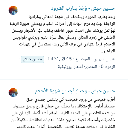
حسين حبش - وَجْدٌ يقارب الشرود
وجدٌ يقارب الشرود وينكشف في شهقة المعاني وغزلانها
الواجفة لهبٌ يدحرج اللهاث إلى أطراف الخيام ويعتلي صهوة الرغبة
لهوٌّ ثملٌ يوشك على العبث عبور خاطف يخلب لبَّ الأشجار ويشعل
الطيش في زمرد المكان. وميضٌ يفكُّ سرَّة الغيم ويرتدي طواويس
الأحلام قرط يتهادى في ترف الأذن زينة تسترسل في تنهدات
الأزاهير...
نقوس المهدي
الموضوع
Jul 31, 2015
حسين
حبش
الردود: 0
المنتدى:
أشعار ايروتيكية
حسين حبش - وحدكِ تُجِدين شهوة الأحلام
أقرِّب قميصي من ورود قميصك كي يتنفس جسدي حبق
جسدك أداويه بالإحتكاك وما يخلَّفه من جمال فادح وعرق مسفوك
من شدة التلاحم على المقعد الأليف للجنّة. أشد أكمام الهذيان على
خاصرتك وأمنحك تلاوة الجنون داخل العتبات الطائشة، مفكوكاً من
الخلايا في رحلات عميقة تغريني بالخصوبة. أتبادل معك كؤوس