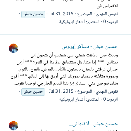
الافتراس في...
نقوس المهدي
الموضوع
Jul 31, 2015
حسين
حبش
الردود: 0
المنتدى:
أشعار ايروتيكية
حسين حبش - دساكر إيروس
وددتُ حين انطبقت شفتي على شفتيكِ أن نتحول إلى
تمثالين. *** إذا متنا، هل ستتعانق عظامنا في القبر؟ *** أزين
جدران غرفتي بالحزن، بالجنون، بالكآبة، بالمرض، بالفرح، بالنوم،
وصورة متلألئة بالضياء صورتك التي أرمق بها إلى العالم. *** أفوح
منك، تفوحين مني. الستائر زنزانتنا للعالم الخارجي. لوحدنا نقود...
نقوس المهدي
الموضوع
Jul 31, 2015
حسين
حبش
الردود: 0
المنتدى:
أشعار ايروتيكية
حسين حبش - لا تتوانى...