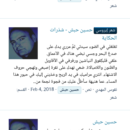
شعر
حسين حبش - شذرات
شعر إيروسي
الحكاية
تغلغلي في الضوء سيدتي ثمَّ مرري يدكِ على
صدغ البحر وجسي نبضي هناك في الأعماق.
علقي قلبكِفوق النياشين ورفرفي في الأقاويل
والظنون واللامبالاة. ضعي نهدكِ على نقرة إصبعي وتهجي حروف
الاشتهاء. انثري مراميكِ في يد الريح وخذيني إليكِ في حبورِ هذا
المساء. عما هنيهة سأطلُّ عليكِ من فجوة نجمة من...
نقوس المهدي
نص
Feb 4, 2018
القسم:
حسين
حبش
شعر
حسين حبش