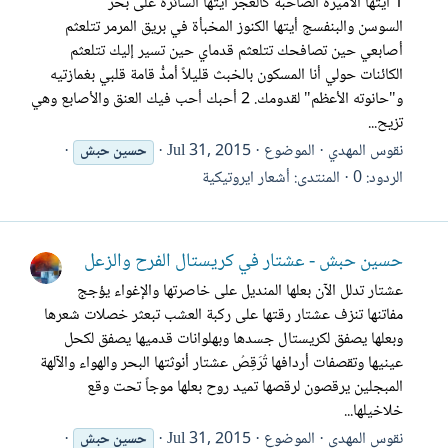
1 أيتها الأميرة الصاخبة كالغجر أيتها السائرة على بحر
السوسن والبنفسج أيتها الكنوز المخبأة في بريق المرمر تتلعثم
أصابعي حين تصافحك تتلعثم قدماي حين تسير إليك تتلعثم
الكائنات حولي أنا المسكون بالخبث قليلاً أمدُّ قامة قلبي بغمازتيه
و"حانوته الأعظم" لقدومك. 2 أحبك أحب فيك العنق والأصابع وهي
تزيح...
نقوس المهدي
الموضوع
Jul 31, 2015
حسين
حبش
الردود: 0
المنتدى:
أشعار ايروتيكية
حسين حبش - عشتار في كريستال الفرح والزعل
عشتار تدلل الآن بعلها المنديل على خاصرتها والإغواء يؤجج
مفاتنها تنزف عشتار رقتها على ركبة العشب تبعثر خصلات شعرها
وبعلها يصفق لكريستال جسدها وبهلوانات قدميها يصفق لكحل
عينيها وتقصفات أردافها تُرَقِصُ عشتار أنوثتها البحر والهواء والآلهة
المبجلين يرقصون لرقصها تميد روح بعلها موجاً تحت وقع
خلاخيلها...
نقوس المهدي
الموضوع
Jul 31, 2015
حسين
حبش