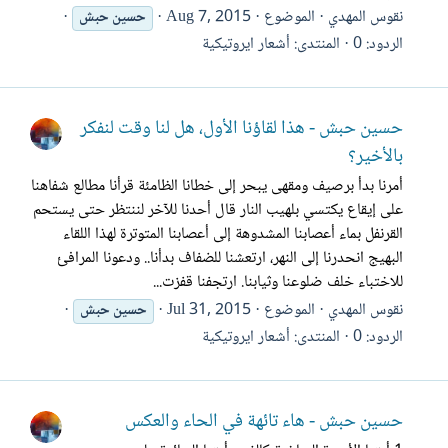
نقوس المهدي
الموضوع
Aug 7, 2015
حسين
حبش
الردود: 0
المنتدى:
أشعار ايروتيكية
حسين حبش - هذا لقاؤنا الأول، هل لنا وقت لنفكر
بالأخير؟
أمرنا بدأ برصيف ومقهى يبحر إلى خطانا الظامئة قرأنا مطالع شفاهنا
على إيقاع يكتسي بلهيب النار قال أحدنا للآخر لننتظر حتى يستحم
القرنفل بماء أعصابنا المشدوهة إلى أعصابنا المتوترة لهذا اللقاء
البهيج انحدرنا إلى النهر، ارتعشنا للضفاف بدأنا.. ودعونا المرافئ
للاختباء خلف ضلوعنا وثيابنا. ارتجفنا قفزت...
نقوس المهدي
الموضوع
Jul 31, 2015
حسين
حبش
الردود: 0
المنتدى:
أشعار ايروتيكية
حسين حبش - هاء تائهة في الحاء والعكس