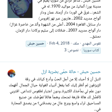
حسين حبش ـ شاعر كردي من سوريا يقيم في
مدينة بون/ ألمانيا، من مواليد 1970. له في
الشعر: ـ غرقٌ في الورد/ دار أزمنة، عمان ودار
ألواح، مدريد 2002 ـ هاربون عبر نهر إفروس/
دار سنابل، القاهرة 2004 ـ أعلى من الشهوة وألذ من خاصرة غزال/
دار ألواح، مدريد 2007 ـ ضلالات إلى سليم بركات/ دار الزمان،
دمشق...
نقوس المهدي
ملف
Feb 4, 2018
حسين
حبش
نصوص: 3
كتاب سوريا
حسين حبش - حالة حمَّى بضربة أزل
النبل أن لا أحبك إلا من أجل الحبِّ وأدع كيانك في رقة
الزيزفون ثم أنظر إليك كما يفعل أنبياء الغواية حيال الجمال. أفهمك
دون علم لي بمآخذك الكثيرة، ودون اعتبار لطقوس تتداعى. اقتربي
لأفصِّل لك هالة فارهة تمنحك وهجاً هائلاً تعوِّضك عن صنيع
المساحيق. ثراء واسع وبرج عالٍ من يصدقني؟ من يصدق المحارة
في...