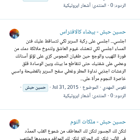
الردود: 0
المنتدى:
أشعار ايروتيكية
حسين حبش - بيضاء كالافتراس
اجلسي... اجلسي على ركبة السربر لكي تتساقط عليك فتن
المساء اجلسي لكي تنعشك غيوم العاشق ولتدوخ ملائكة دمك من
فورة اللهيب والوجع حين طغيان المجوس كزي على لؤلؤ أسنانك
وعضي على شفتيك حتى تتقاطع ما بينك وبين الوسادة قلق
الرعشات اجذبي نداوة المطر وغطي سفح السرير بالفضيحة واسبي
خاصرة النجوم مرآة على...
نقوس المهدي
الموضوع
Jul 31, 2015
حسين
حبش
الردود: 0
المنتدى:
أشعار ايروتيكية
حسين حبش - ملكات النوم
لتكن لك الجسور لتكن لك المعاطف من شموع القلب الممدَّد
في الأنين لتكن لك الحرائق لتكن لك المواقد وحديدها الملتهب