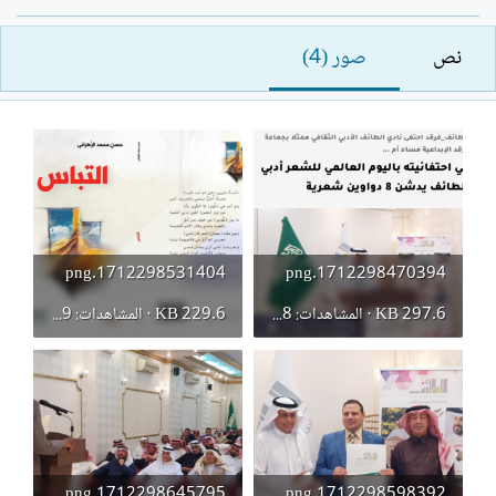
ك
ا
ا
ر
نص
صور (4)
ت
ي
ب
خ
ا
ل
إ
ن
ش
ا
1712298531404.png
1712298470394.png
ء
297.6 KB · المشاهدات: 218
229.6 KB · المشاهدات: 199
1712298645795.png
1712298598392.png