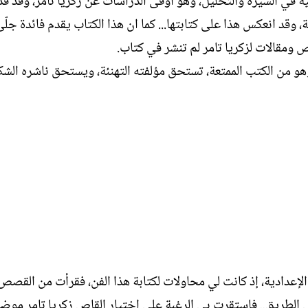
نية في السيرة والتحليل، وهو أوفى الدراسات عن زكريا تامر، وقد قدّ
قد انعكس هذا على كتابتها... كما ان هذا الكتاب يقدم فائدة جلّى
 ومقالات لزكريا تامر لم تنشر في كتاب.
وهو من الكتب الممتعة، تستحق مؤلفته التهنئة، ويستحق ناشره الشكر
لإعدادية، إذ كانت لي محاولات لكتابة هذا الفن، فقرأت من القص
ه لي الطريق.. فاستقرت بي الرغبة على اختيار القاص زكريا تامر مو