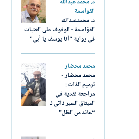
د. محمد عبدالله
القواسمة
د. محمدعبدالله
القوّاسمة - الوفوف على العتبات
في رواية "أنا يوسف يا أبي"
محمد محضار
محمد محضار -
ترميم الذات :
مراجعة نقدية في
الميثاق السير ذاتي لـ
“عائد من الظل”