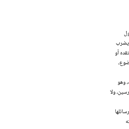
ول
ن يضرب
قده أو
وضوع،
، وهو
سين، ولا
سائلها
ه