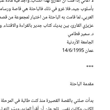
لا أغالي إذا قلت أن القارئ لهذا الكتاب، وأجد فيه مادة غ
بأسلوب جيد، فلا غرو في ذلك فالباحثة هي قاصة ورسامة، و
العربي، لما قامت به الباحثة من اختيار لمجموعة من قصص
عزيزي القارئ، بين يديك كتاب جدير بالقراءة والاقتناء. 
د. سمير قطامي
الجامعة الأردنية
عمان 14/6/1995
***
مقدمة الباحثة
بدأت صلتي بالقصة القصيرة منذ كنت طالبة في المرحلة ا
الكثير، وكانت نفسي تلح عليّ أن أقرأ المزيد، ويسّر الل