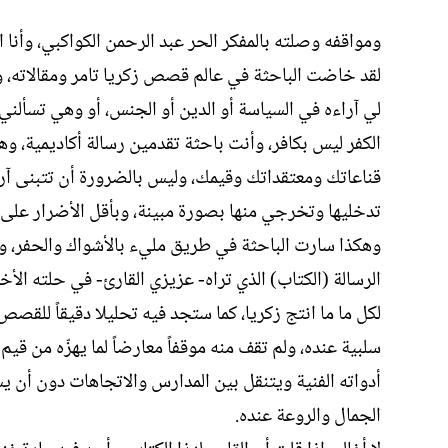
ومواقفه وصلته بالمفكر الحر عبد الرحمن الكواكبي، وأنا 
لقد خاضت الباحثة في عالم قصص زكريا تامر ومقالاته، 
لي آراءه في السياسة أو الدين أو الجنس، أو وهي تسأل
الكفر ليس بكافر، وأنت باحثة تقدمين رسالة أكاديمية،
قناعاتك ومعتقداتك وقيمك، وليس بالضرورة أن تتبنى آراءه
تدخليها وتخرجي منها بصورة مبينة، وبأقل الأضرار على
وهكذا سارت الباحثة في طريق مليء بالأشواك والحفر، وكان
الرسالة (الكتاب) الذي تراه- عزيزي القارئ- في حلته الأخيرة
لكل ما ما انتج زكريا، كما ستجد فيه تحليلا دقيقاً للقصص
سلبية عنده، ولم تقف منه موقفاً معارضاً لما يهزّه من قيم في
أدواته الفنية ويتنقل بين المدارس والاتجاهات دون أن ي
الجمال والروعة عنده.