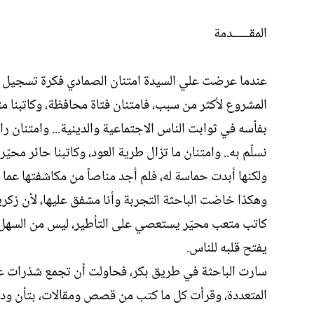
المقــــــدمة
عندما عرضت علي السيدة امتنان الصمادي فكرة تسجيل أُط
المشروع لأكثر من سبب، فامتنان فتاة محافظة، وكاتبنا 
بفأسه في ثوابت الناس الاجتماعية والدينية... وامتنان راس
نسلّم به.. وامتنان ما تزال طرية العود، وكاتبنا حائر مح
ولكنها أبدت حماسة له، فلم أجد مناصاً من مكاشفتها عم
وهكذا خاضت الباحثة التجربة وأنا مشفق عليها، لأن زكري
كاتب متعب محيّر يستعصي على التأطير، ليس من السهل مق
يفتح قلبه للناس.
سارت الباحثة في طريق بكر، فحاولت أن تجمع شذرات عن 
المتعددة، وقرأت كل ما كتب من قصص ومقالات، بتأن ود