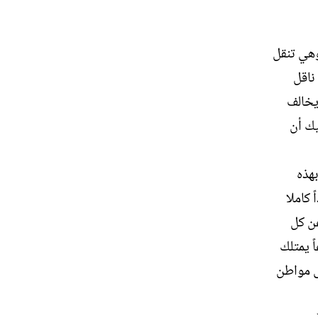
وهي تنقل
ناقل
يخالف
يك أن
بهذه
 كاملا
عن كل
اً يمتلك
ى مواطن