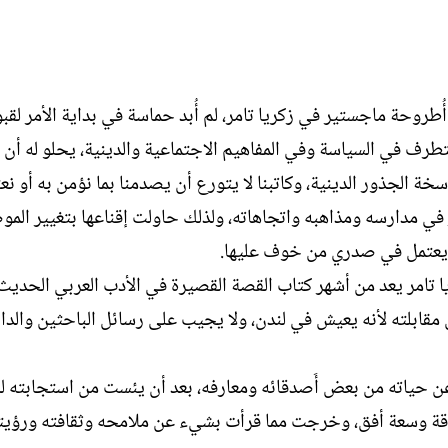
روحة ماجستير في زكريا تامر، لم أُبد حماسة في بداية الأمر لقب
متطرف في السياسة وفي المفاهيم الاجتماعية والدينية، يحلو له أ
خة الجذور الدينية، وكاتبنا لا يتورع أن يصدمنا بما نؤمن به أو نعت
يّر في مدارسه ومذاهبه واتجاهاته، ولذلك حاولت إقناعها بتغيير الم
ا يعتمل في صدري من خوف عليها.
ا تامر يعد من أشهر كتاب القصة القصيرة في الأدب العربي الحديث
ابلته لأنه يعيش في لندن، ولا يجيب على رسائل الباحثين والدار
حياته من بعض أَصدقائه ومعارفه، بعد أن يئست من استجابته لر
قة وسعة أفق، وخرجت مما قرأت بشيء عن ملامحه وثقافته ورؤيت