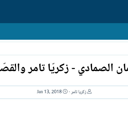
ان الصمادي - زكريّا تامر والقصّ
ا
ت
زكريا تامر
Jan 13, 2018
ل
ا
ك
ر
ا
ي
ت
خ
ب
ا