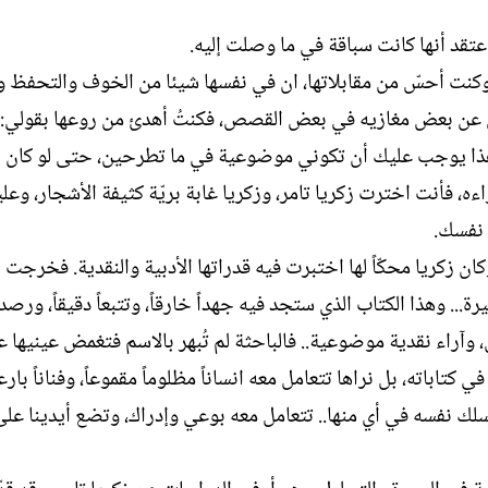
اعتقد أنها كانت سباقة في ما وصلت إليه.
وكنت أحسّ من مقابلاتها، ان في نفسها شيئا من الخوف والتحفظ 
ني عن بعض مغازيه في بعض القصص، فكنتُ أهدئ من روعها بقولي: 
 وهذا يوجب عليك أن تكوني موضوعية في ما تطرحين، حتى لو كان 
، فأنت اخترت زكريا تامر، وزكريا غابة بريّة كثيفة الأشجار، وعل
 نفسك.
 زكريا محكّاً لها اختبرت فيه قدراتها الأدبية والنقدية. فخرجت 
... وهذا الكتاب الذي ستجد فيه جهداً خارقاً، وتتبعاً دقيقاً، ورصداً
، وآراء نقدية موضوعية.. فالباحثة لم تُبهر بالاسم فتغمض عينيها 
 كتاباته، بل نراها تتعامل معه انساناً مظلوماً مقموعاً، وفناناً بارع
سلك نفسه في أي منها.. تتعامل معه بوعي وإدراك، وتضع أيدينا عل