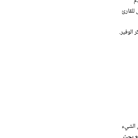
م
 للقارئ
 الوفير.
ص الشيء
ضع بحث