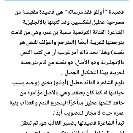
ل
ا
ك
ر
قصيدة "أوثلو فقد مرساته" هي قصيدة مقتبسة من
ا
ي
مسرحية عطيل لشكسبير، وقد كتبتها بالإنجليزية
ت
خ
ب
ا
الشاعرة الفنانة التونسية سمية بن عمر، وهي من قامت
ل
بترجمتها للعربية أيضًا (المترجم والمؤلف للنص هو
إ
ن
نفسه) وهذا بحد ذاته أمر غريب أن من كتب النص
ش
بالإنجليزية وهو الأصل، هو نفسه من قام بترجمته
ا
ء
للعربية بهذا التشكيل الجميل ...
تلوم الشاعرة القائد عطيل (أوثلو) بخنق زوجته بسبب
خيانتها له كما كان يعتقد، وهي بالأصل مؤامرة من
حاقد كشفها عطيل متأخرًا؛ ليتجرع الندم والعذاب بقية
عمره حيث لا مجال للتصويب أبدًا.
تبدأ الشاعرة قصيدتها بضمير الغائب هو، ثم تنتقل