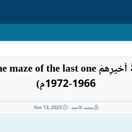
1966-1972م)
ا
ت
محمد الأحمد
Nov 13, 2023
ل
ا
ك
ر
ا
ي