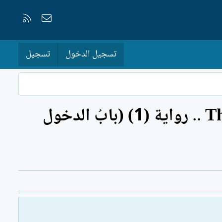
إتصل بنا
RSS
تسجيل الدخول
تسجيل
مُحمد الأحمد - متاهةُ أَخيرِهمْ The maze of the last one .. رواية (1) (بابُ الدخول