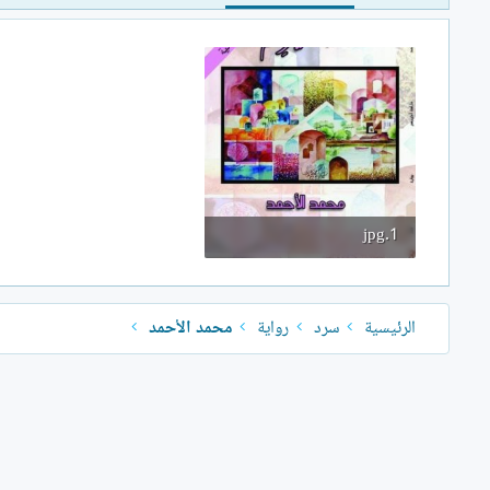
1.jpg
33.8 KB · المشاهدات: 651
الرئيسية
سرد
رواية
محمد الأحمد