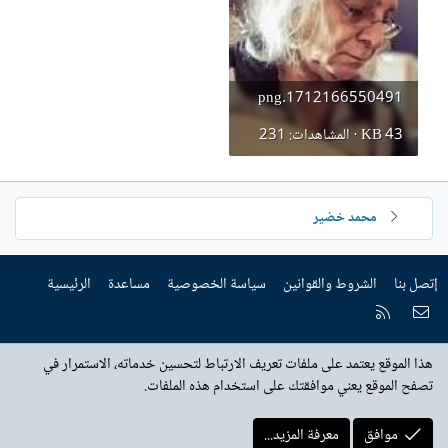
إ
ن
ش
ا
1712166550491.png
ء
43 KB · المشاهدات: 231
محمد خضير
إتصل بنا
الشروط والقوانين
سياسة الخصوصية
مساعدة
الرئيسية
إتصل بنا
RSS
هذا الموقع يعتمد على ملفات تعريف الارتباط لتحسين خدماته، الاستمرار في
تصفح الموقع يعني موافقتك على استخدام هذه الملفات.
موافق
معرفة المزيد...