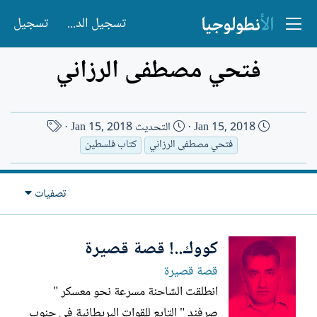
تسجيل الدخول
تسجيل
فتحي مصطفى الرزاني
ت
ا
Jan 15, 2018
التحديث
Jan 15, 2018
ا
س
فتحي مصطفى الرزاني
كتاب فلسطين
ر
م
ي
ا
تصفيات
خ
ل
ا
ك
ل
ا
كووك..! قصة قصيرة
إ
ت
ن
ب
قصة قصيرة
ش
انطلقت الشاحنة مسرعة نحو معسكر "
ا
صرفند " التابع للقوات البريطانية في جنوب
ء