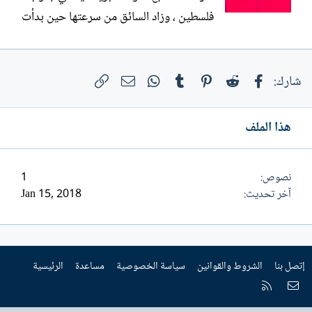
فلسطين ، وزاد السائق من سرعتها حين بدأت
الحجارة تانهال عليها من سكان القرية التي
كانوا يمرون بها ، وراح يصرخ في العمال
فيسبوك
Reddit
Pinterest
Tumblr
WhatsApp
الرابط
البريد الإلكتروني
قائلا:- - كفوا عن مداعبة سكان القرية ،فهم لا
شارك:
يحتملون المزاح . - كووك.....كووك . قال
احد...
هذا الملف
نصوص
1
آخر تحديث
Jan 15, 2018
إتصل بنا
الشروط والقوانين
سياسة الخصوصية
مساعدة
الرئيسية
إتصل بنا
RSS