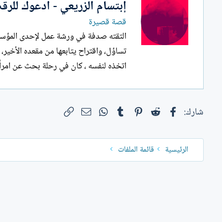
إبتسام الزريعي - ادعوك للر
ل
إ
قصة قصيرة
ن
التقته صدفة في ورشة عمل لإحدى المؤسس
ش
تساؤل، واقتراح يتابعها من مقعده الأخير،
ا
ء
اتخذه لنفسه ، كان في رحلة بحث عن امرأة تختزل 
فيسبوك
Reddit
Pinterest
Tumblr
WhatsApp
الرابط
البريد الإلكتروني
شارك:
الرئيسية
قائمة الملفات