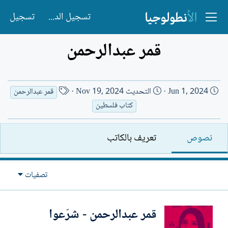
تسجيل الدخول
تسجيل
قمر عبدالرحمن
ت
ا
Jun 1, 2024
التحديث
Nov 19, 2024
قمر عبدالرحمن
ا
س
كتاب فلسطين
ر
م
ي
ا
نصوص
تعريف بالكاتب
خ
ل
ا
ك
ل
ا
تصفيات
إ
ت
ن
ب
ش
قمر عبدالرحمن - شرّعوا
ا
ء