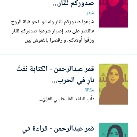
صدوركم للنّار...
شعر
شرّعوا صدوركم للنّار وامشوا نحو قبلة الرّوح
فالنّصر على بعد إصرار شرّعوا صدوركم للنّار
وزفّوا أولادكم، وارقصوا بالنّعوش بين
الرّصاص فالموت قرين الأحرار شرّعوا
صدوركم للنّار ولا تسألوا عن سندٍ.. ولا تسألوا
قمر عبدالرحمن - الكتابة نفثُ
عن مجدٍ ولا تبكوا البلاد العربيّة اصعدوا
للسّماء.. وصيروا سحابًا وغيمة ثمّ اصرخوا
نارٍ في الحرب...
بصوت...
مقالة
دأب الناقد الفلسطيني الغزيّ...
قمر عبدالرحمن - قراءة في