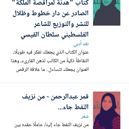
كتاب "هدنة لمراقصة الملكة"
الصادر عن دار خطوط وظلال
للنشر والتوزيع للشاعر
الفلسطيني سلطان القيسي
نقد أدبي
عنوان الكتاب الذي يجعلك تفكر فيه طويلًا،
التقاطةٌ ذكيةٌ من الكاتب لذهن القارىء، وهذا
العنوان يجعلك تتساءل.. ما علاقة الرقص
بالهدنة، والهدنة بالرقص؟ الهدنة في العادة
لإدخال المساعدات، لإطعام الجياع، لاستراحة
قمر عبدالرحمن - من نزيف
المحاربين، لإلهاء المستعمرين، لزفير العشاق،
لكن الشاعر جمع كل مقاصد الفرح هذه في
النّفط جاء...
رقصة...
شعر
من نزيف النّفط جاء إلينا، حاملًا حقده بين