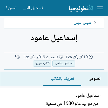
تسجيل الدخول
تسجيل
نقوس المهدي
إسماعيل عامود
ت
ا
Feb 26, 2019
التحديث
Feb 26, 2019
ا
س
إسماعيل عامود
كتاب سوريا
ر
م
ي
ا
نصوص
تعريف بالكاتب
خ
ل
ا
ك
ل
ا
اسماعيل عامود
إ
ت
- من مواليد عام 1930 في سلمية
ن
ب