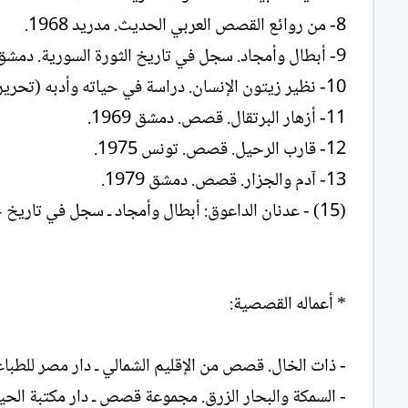
8- من روائع القصص العربي الحديث. مدريد 1968.‏
9- أبطال وأمجاد. سجل في تاريخ الثورة السورية. دمشق 1968.‏
10- نظير زيتون الإنسان. دراسة في حياته وأدبه (تحرير وجمع). دمشق 1968.‏
11- أزهار البرتقال. قصص. دمشق 1969.‏
12- قارب الرحيل. قصص. تونس 1975.‏
13- آدم والجزار. قصص. دمشق 1979.‏
(15) - عدنان الداعوق: أبطال وأمجاد ـ سجل في تاريخ حمص الثوري عام 1925. مطبعة الأندلس ـ حمص 1968.‏
* أعماله القصصية:‏
- ذات الخال. قصص من الإقليم الشمالي ـ دار مصر للطباعة ـ الق
- السمكة والبحار الزرق. مجموعة قصص ـ دار مكتبة الحياة ـ ب