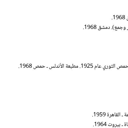
اهرة 1959.‏
يروت 1964.‏