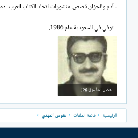
- آدم والجزار. قصص. منشورات اتحاد الكتاب العرب ـ دمشق 79
- توفي في السعودية عام 1986.
عدنان الداعوق.jpg
3.7 KB · المشاهدات: 447
الرئيسية
قائمة الملفات
نقوس المهدي