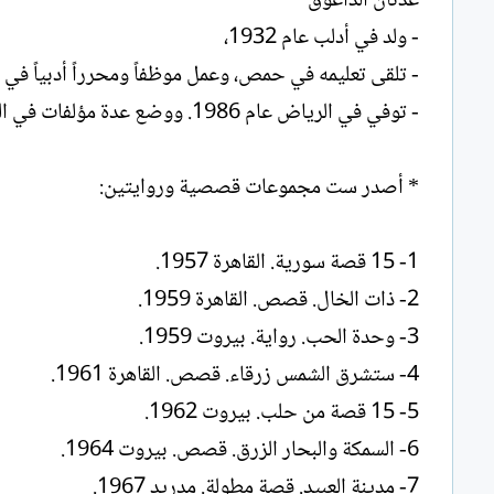
عدنان الداعوق
ل
- ولد في أدلب عام 1932،
إ
ن
- تلقى تعليمه في حمص، وعمل موظفاً ومحرراً أدبياً في
ش
- توفي في الرياض عام 1986. ووضع عدة مؤلفات في البحث والمختارات القصصية العربية
ا
ء
* أصدر ست مجموعات قصصية وروايتين:‏
1- 15 قصة سورية. القاهرة 1957.‏
2- ذات الخال. قصص. القاهرة 1959.‏
3- وحدة الحب. رواية. بيروت 1959.‏
4- ستشرق الشمس زرقاء. قصص. القاهرة 1961.‏
5- 15 قصة من حلب. بيروت 1962.‏
6- السمكة والبحار الزرق. قصص. بيروت 1964.‏
7- مدينة العبيد. قصة مطولة. مدريد 1967.‏